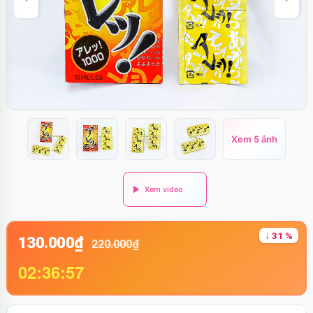
Xem 5 ảnh
↓ 31 %
130.000₫
220.000₫
02:36:56