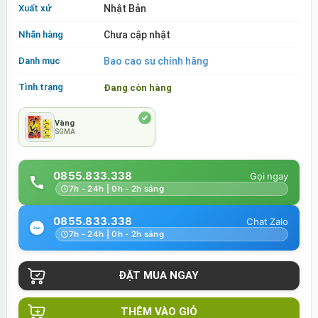
Xuất xứ
Nhật Bản
Nhãn hàng
Chưa cập nhật
Danh mục
Bao cao su chính hãng
Tình trạng
Đang còn hàng
Vàng
SGMA
0855.833.338
7h - 24h | 0h - 2h sáng
0855.833.338
7h - 24h | 0h - 2h sáng
THÊM VÀO GIỎ