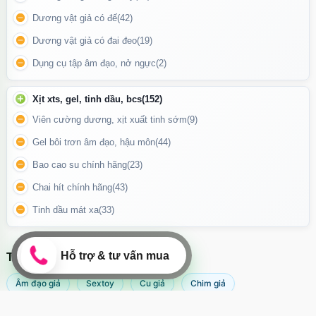
Dương vật giả có đế
(42)
Dương vật giả có đai đeo
(19)
Dụng cụ tập âm đạo, nở ngực
(2)
Xịt xts, gel, tinh dầu, bcs
(152)
Viên cường dương, xịt xuất tinh sớm
(9)
Gel bôi trơn âm đạo, hậu môn
(44)
Bao cao su chính hãng
(23)
Chai hít chính hãng
(43)
Tinh dầu mát xa
(33)
Mỗi bao chỉ sử dụng
một lần duy nhất
để đảm bảo an toàn và
TÌM KIẾM NHIỀU NHẤT
hiệu quả.
Âm đạo giả
Sextoy
Cu giả
Chim giả
Đối tượng phù hợp:
Máy rung âm đạo
Popper
Sextoy nữ
Sex toy