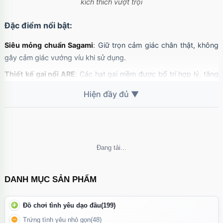
kích thích vượt trội
Đặc điểm nổi bật:
Siêu mỏng chuẩn Sagami
: Giữ trọn cảm giác chân thật, không
gây cảm giác vướng víu khi sử dụng.
Thiết kế gai nổi ARE
: Các hạt gai mềm được bố trí hợp lý, tăng
ma sát và khoái cảm cho đối tác nữ.
Chất liệu polyurethane cao cấp
: Không mùi cao su, dẫn nhiệt
tốt, an toàn cho da nhạy cảm.
Bôi trơn sẵn
: Giúp quan hệ trơn tru, thoải mái, hạn chế khô rát.
Không thể tải nội dung
Độ bền cao
: Đảm bảo an toàn khi sử dụng, không dễ rách.
DANH MỤC SẢN PHẨM
Đồ chơi tình yêu dạo đầu
(199)
Trứng tình yêu nhỏ gọn
(48)