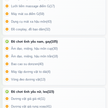
Lưỡi liếm massage điểm G
(17)
Máy mát xa điểm G
(59)
Dụng cụ mát xa hậu môn
(43)
Đồ cosplay, đồ bạo dâm
(32)
Đồ chơi tình yêu nam, gay
(105)
Âm đạo, miệng, hậu môn cup
(30)
Bao cao su
Sagami Xtreme ARE siêu mỏng có gai
là lựa chọn lý
Âm đạo, miệng, hậu môn trần
(18)
tưởng cho những ai đề cao chất lượng, cảm giác chân thật và sự
Bao cao su donzen
(40)
thăng hoa trọn vẹn trong từng khoảnh khắc yêu.
Máy tập dương vật to dài
(4)
Công dụng:
Vòng đeo dương vật
(13)
Hỗ trợ
phòng tránh thai an toàn
.
Đồ chơi tình yêu nữ, les
(115)
Giảm nguy cơ
lây nhiễm các bệnh qua đường tình dục
.
Dương vật giả giá rẻ
(11)
Gia tăng khoái cảm, tạo cảm giác mới lạ trong mỗi lần quan hệ.
Dương vật giả rung xoay
(41)