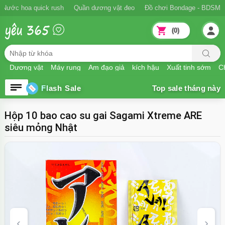
Ngăn xuất tinh sớm
Nước hoa quick rush
Quần dương vật đeo
Đồ
(0)
Dương vật
Máy rung
Âm đạo giả
kích hậu
Xuất tinh sớm
Ch
Flash Sale
Hộp 10 bao cao su gai Sagami Xtreme ARE
siêu mỏng Nhật