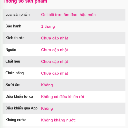
Thông số sản phẩm
suốt tối giản
Mã
OP16MX
trị giá
70.000₫
Loại sản phẩm
Gel bôi trơn âm đạo, hậu môn
Ốp lưng iPhone 16 Pro TPU Space trong suốt
chống sốc
Bảo hành
1 tháng
Mã
OP16Pr
trị giá
70.000₫
Kích thước
Chưa cập nhật
Ốp lưng iPhone 16 TPU Space trong suốt tối
giản
Nguồn
Mã
OP16
trị giá
Chưa cập nhật
70.000₫
Ốp lưng MagSafe iPhone 17 Air Clear Case
Chất liệu
Chưa cập nhật
trong suốt
Mã
OPC17A
trị giá
70.000₫
Chức năng
Chưa cập nhật
Ốp lưng iPhone 17 Air TPU Space trong suốt
Sưởi ấm
Không
tối giản
Mã
OP17AIR
trị giá
70.000₫
Điều khiển từ xa
Không có điều khiển rời
Ốp lưng iPhone 17 Pro Clear Case Magnetic
trong suốt
Điều khiển qua App
Không
Mã
OPC17PR
trị giá
70.000₫
Kháng nước
Không kháng nước
Ốp lưng MagSafe iPhone 17 Clear Case trong
suốt tối giản