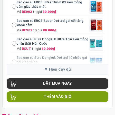
Bao cao su EROS Ultra Thin 0.03 siêu mỏng
cảm giác thật nhất
Mã
BE003
trị giá
80.000₫
Bao cao su EROS Super Dotted gai nổi tăng
khoái cảm
Mã
BES01
trị giá
80.000₫
Bao cao su Sure DongKuk Ultra Thin siêu mỏng
chân thật Hàn Quốc
Mã
BSUT
trị giá
60.000₫
Bao cao su Sure Dongkuk Dotted 10 chiếc gai
nổi kích thích
Mã
BSD10
trị giá
60.000₫
Ốp lưng MagSafe iPhone 16 Pro Clear Case
trong suốt
Mã
OPC16PR
trị giá
70.000₫
Ốp lưng MagSafe iPhone 16 Pro Max Clear
THÊM VÀO GIỎ
Case trong suốt
Mã
OPC16MX
trị giá
70.000₫
Ốp lưng iPhone 16 Pro Max TPU Space trong