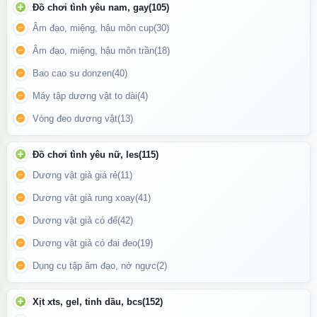
Đồ chơi tình yêu nam, gay
(105)
Âm đạo, miệng, hậu môn cup
(30)
Âm đạo, miệng, hậu môn trần
(18)
Bao cao su donzen
(40)
Máy tập dương vật to dài
(4)
Vòng đeo dương vật
(13)
Đồ chơi tình yêu nữ, les
(115)
Dương vật giả giá rẻ
(11)
Dương vật giả rung xoay
(41)
Với thiết kế nhỏ gọn, công thức an toàn và hiệu quả kích thích
Dương vật giả có đế
(42)
cao
Dương vật giả có đai đeo
(19)
Đóng gói & dung tích
Dụng cụ tập âm đạo, nở ngực
(2)
Hộp chứa 15ml (tương đương 20 lần sử dụng).
Xịt xts, gel, tinh dầu, bcs
(152)
Thiết kế dạng bơm tiện lợi, dễ dàng sử dụng và bảo quản.