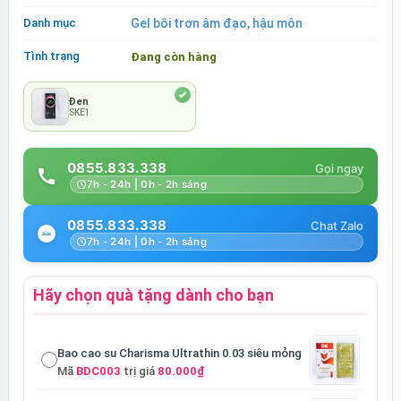
Danh mục
Gel bôi trơn âm đạo, hậu môn
Tình trạng
Đang còn hàng
Đen
SKE1
0855.833.338
7h - 24h | 0h - 2h sáng
0855.833.338
7h - 24h | 0h - 2h sáng
Hãy chọn quà tặng dành cho bạn
Bao cao su Charisma Ultrathin 0.03 siêu mỏng
Mã
BDC003
trị giá
80.000₫