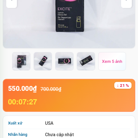
Xem 5 ảnh
↓ 21 %
550.000₫
700.000₫
00:07:26
Xuất xứ
USA
Nhãn hàng
Chưa cập nhật