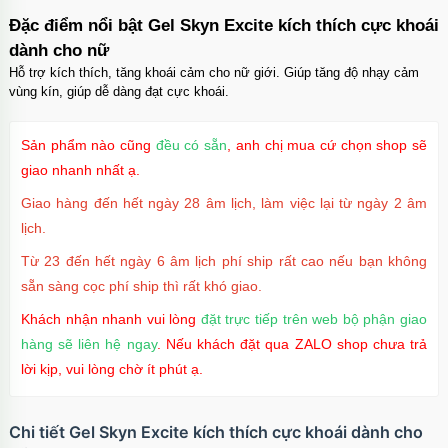
Mã
OPC17
trị giá
70.000₫
Đặc điểm nổi bật Gel Skyn Excite kích thích cực khoái
dành cho nữ
Ốp lưng iPhone 17 Pro Max Clear Case
Magnetic trong suốt
Hỗ trợ kích thích, tăng khoái cảm cho nữ giới. Giúp tăng độ nhạy cảm
Mã
OPC17MX
trị giá
70.000₫
vùng kín, giúp dễ dàng đạt cực khoái.
Ốp lưng iPhone 17 Pro Max TPU Space trong
suốt
Sản phẩm nào cũng
đều có sẵn
, anh chị mua cứ chọn shop sẽ
Mã
OP17MX
trị giá
70.000₫
giao nhanh nhất ạ.
Ốp lưng iPhone 17 Pro TPU Space trong suốt
Giao hàng đến hết ngày 28 âm lịch, làm việc lại từ ngày 2 âm
tối giản
lịch.
Mã
OP17Pr
trị giá
70.000₫
Từ 23 đến hết ngày 6 âm lịch phí ship rất cao nếu bạn không
Ốp lưng iPhone 17 TPU Space trong suốt tối
giản
sẵn sàng cọc phí ship thì rất khó giao.
Mã
OP17
trị giá
70.000₫
Khách nhận nhanh vui lòng
đặt trực tiếp trên web bộ phận giao
hàng sẽ liên hệ ngay
. Nếu khách đặt qua ZALO shop chưa trả
lời kịp, vui lòng chờ ít phút ạ.
Chi tiết Gel Skyn Excite kích thích cực khoái dành cho