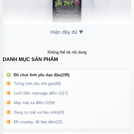
Không thể tải nội dung
SKYN Excite là lựa chọn lý tưởng để giúp đời sống tình dục của
DANH MỤC SẢN PHẨM
bạn thêm phần thú vị và thăng hoa.
Đồ chơi tình yêu dạo đầu
(199)
Cách sử dụng
Trứng tình yêu nhỏ gọn
(48)
Bơm một lượng nhỏ gel (khoảng 1 giọt) lên đầu ngón tay.
Lưỡi liếm massage điểm G
(17)
Thoa nhẹ nhàng lên vùng nhạy cảm trước khi quan hệ.
Máy mát xa điểm G
(59)
Chờ vài phút để gel phát huy tác dụng.
Dụng cụ mát xa hậu môn
(43)
Đồ cosplay, đồ bạo dâm
(32)