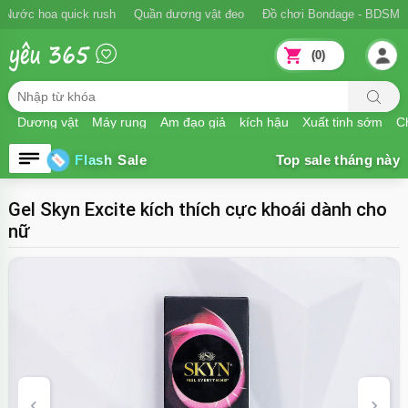
Nước hoa quick rush
Quần dương vật đeo
Đồ chơi Bondage - BDSM
(0)
Dương vật
Máy rung
Âm đạo giả
kích hậu
Xuất tinh sớm
Ch
Flash Sale
Gel Skyn Excite kích thích cực khoái dành cho
nữ