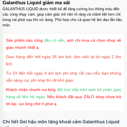
Galanthus Liquid giảm ma sát
GALANTHUS LIQUID được thiết kế để tăng cường lưu thông máu đến
các vùng nhạy cảm, giúp cảm giác trở nên rõ ràng và mãnh liệt hơn chỉ
trong vài phút sau khi sử dụng. Phù hợp cho cả quan hệ âm đạo lẫn hậu
môn.
Sản phẩm nào cũng
đều có sẵn
, anh chị mua cứ chọn shop sẽ
giao nhanh nhất ạ.
Giao hàng đến hết ngày 28 âm lịch, làm việc lại từ ngày 2 âm
lịch.
Từ 23 đến hết ngày 6 âm lịch phí ship rất cao nếu bạn không
sẵn sàng cọc phí ship thì rất khó giao.
Khách nhận nhanh vui lòng
đặt trực tiếp trên web bộ phận giao
hàng sẽ liên hệ ngay
. Nếu khách đặt qua ZALO shop chưa trả
lời kịp, vui lòng chờ ít phút ạ.
Chi tiết Gel hậu môn tăng khoái cảm Galanthus Liquid