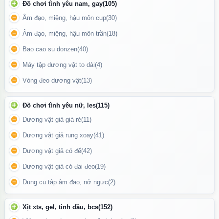
Đồ chơi tình yêu nam, gay
(105)
Âm đạo, miệng, hậu môn cup
(30)
Âm đạo, miệng, hậu môn trần
(18)
Bao cao su donzen
(40)
Máy tập dương vật to dài
(4)
Vòng đeo dương vật
(13)
Chỉ vài giọt – Cảm xúc bùng nổ! Dẫn lối đến những cuộc yêu
cháy bỏng và đê mê.
Đồ chơi tình yêu nữ, les
(115)
Dương vật giả giá rẻ
(11)
TÍNH NĂNG NỔI BẬT CỦA GALANTHUS LIQUID
Dương vật giả rung xoay
(41)
Kích thích mạnh mẽ – Cảm giác bùng nổ ngay tức thì:
Dương vật giả có đế
(42)
GALANTHUS LIQUID được thiết kế để tăng cường lưu thông
Dương vật giả có đai đeo
(19)
máu đến các vùng nhạy cảm, giúp cảm giác trở nên rõ ràng và
mãnh liệt hơn chỉ trong vài phút sau khi sử dụng.
Dụng cụ tập âm đạo, nở ngực
(2)
Chất lỏng siêu mịn – Dễ thẩm thấu và không gây dính:
Xịt xts, gel, tinh dầu, bcs
(152)
Kết cấu lỏng nhẹ, mịn màng giúp dung dịch dễ dàng thấm sâu