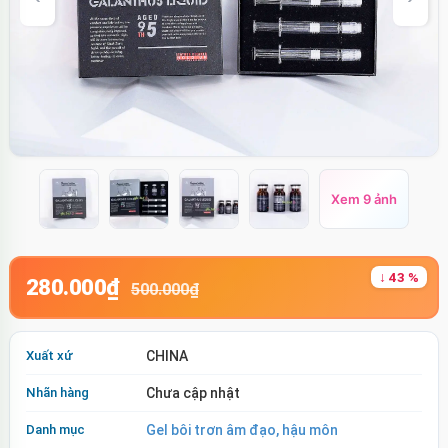
Xem 9 ảnh
↓ 43 %
280.000₫
500.000₫
Xuất xứ
CHINA
Nhãn hàng
Chưa cập nhật
Danh mục
Gel bôi trơn âm đạo, hậu môn