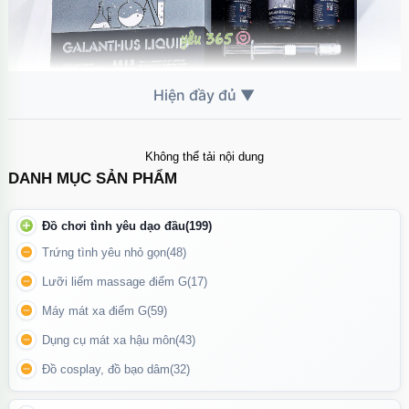
Không thể tải nội dung
DANH MỤC SẢN PHẨM
Dung dịch siêu mịn, thẩm thấu nhanh, tăng độ nhạy cảm vượt
Đồ chơi tình yêu dạo đầu
(199)
trội cho cả nam và nữ.
Trứng tình yêu nhỏ gọn
(48)
Lưỡi liếm massage điểm G
(17)
Máy mát xa điểm G
(59)
Dụng cụ mát xa hậu môn
(43)
Đồ cosplay, đồ bạo dâm
(32)