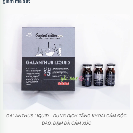
giảm ma sát
GALANTHUS LIQUID – DUNG DỊCH TĂNG KHOÁI CẢM ĐỘC
ĐÁO, ĐẬM ĐÀ CẢM XÚC