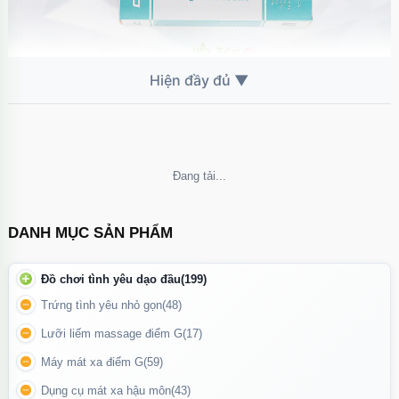
Không thể tải nội dung
Gel dễ dàng hòa tan trong nước, không gây nhờn rít, dễ dàng vệ
DANH MỤC SẢN PHẨM
sinh sau khi sử dụng.
Đồ chơi tình yêu dạo đầu
(199)
Tính năng đặc biệt:
Trứng tình yêu nhỏ gọn
(48)
Không gây kích ứng:
Thành phần dịu nhẹ, phù hợp với mọi loại
Lưỡi liếm massage điểm G
(17)
da, kể cả da nhạy cảm.
Máy mát xa điểm G
(59)
Không màu, không mùi:
Đem lại trải nghiệm tự nhiên, không gây
Dụng cụ mát xa hậu môn
(43)
khó chịu trong quá trình sử dụng.