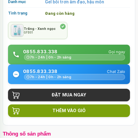
Danh mục
Gel bôi trơn âm đạo, hậu môn
Tình trạng
Đang còn hàng
Trắng - Xanh ngọc
GFB01
0855.833.338
7h - 24h | 0h - 2h sáng
0855.833.338
7h - 24h | 0h - 2h sáng
THÊM VÀO GIỎ
Thông số sản phẩm