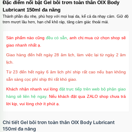
Đặc điểm nổi bật Gel bôi trơn toàn thân OIX Body
Lubricant 150ml đa năng
Thành phần dịu nhẹ, phù hợp với mọi loại da, kể cả da nhạy cảm. Giữ độ
trơn mượt lâu hơn, hạn chế khô ráp, tăng cảm giác thoải mái.
Sản phẩm nào cũng
đều có sẵn
, anh chị mua cứ chọn shop sẽ
giao nhanh nhất ạ.
Giao hàng đến hết ngày 28 âm lịch, làm việc lại từ ngày 2 âm
lịch.
Từ 23 đến hết ngày 6 âm lịch phí ship rất cao nếu bạn không
sẵn sàng cọc phí ship thì rất khó giao.
Khách nhận nhanh vui lòng
đặt trực tiếp trên web bộ phận giao
hàng sẽ liên hệ ngay
. Nếu khách đặt qua ZALO shop chưa trả
lời kịp, vui lòng chờ ít phút ạ.
Chi tiết Gel bôi trơn toàn thân OIX Body Lubricant
150ml đa năng