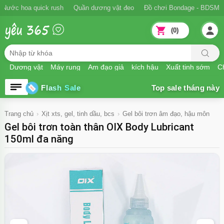
Nước hoa quick rush
Quần dương vật đeo
Đồ chơi Bondage - BDSM
(0)
Dương vật
Máy rung
Âm đạo giả
kích hậu
Xuất tinh sớm
Ch
Flash Sale
Trang chủ
Xịt xts, gel, tinh dầu, bcs
Gel bôi trơn âm đạo, hậu môn
Gel bôi trơn toàn thân OIX Body Lubricant
150ml đa năng