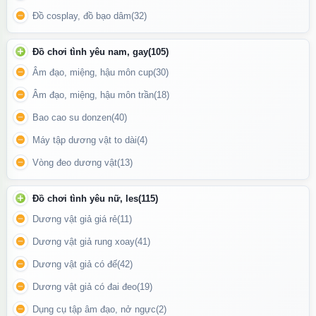
Đồ cosplay, đồ bạo dâm
(32)
Hỗ trợ kéo dài thời gian tiếp xúc:
Giữ độ trơn mượt lâu hơn, hạn
chế khô ráp, tăng cảm giác thoải mái.
Đồ chơi tình yêu nam, gay
(105)
An toàn với bao cao su và dụng cụ hỗ trợ:
Không làm hỏng chất
Âm đạo, miệng, hậu môn cup
(30)
liệu cao su latex hoặc silicone.
Âm đạo, miệng, hậu môn trần
(18)
Bao cao su donzen
(40)
Máy tập dương vật to dài
(4)
Vòng đeo dương vật
(13)
Đồ chơi tình yêu nữ, les
(115)
Dương vật giả giá rẻ
(11)
Dương vật giả rung xoay
(41)
Dương vật giả có đế
(42)
Dương vật giả có đai đeo
(19)
Dụng cụ tập âm đạo, nở ngực
(2)