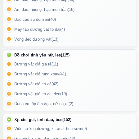
Âm đạo, miệng, hậu môn trần
(18)
Bao cao su donzen
(40)
Máy tập dương vật to dài
(4)
Vòng đeo dương vật
(13)
Đồ chơi tình yêu nữ, les
(115)
Dương vật giả giá rẻ
(11)
Dương vật giả rung xoay
(41)
Dương vật giả có đế
(42)
Tenga Lotion Light không chỉ là một sản phẩm bôi trơn mà còn
Dương vật giả có đai đeo
(19)
giúp nâng cao trải nghiệm cá nhân, mang đến sự thoải mái và dễ
Dụng cụ tập âm đạo, nở ngực
(2)
chịu tối đa
Xịt xts, gel, tinh dầu, bcs
(152)
Đối Tượng Sử Dụng
Viên cường dương, xịt xuất tinh sớm
(9)
Tenga Lotion Light phù hợp cho cả nam và nữ, đặc biệt lý tưởng
Gel bôi trơn âm đạo, hậu môn
(44)