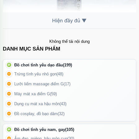
Không thể tải nội dung
Gel bôi trơn Tenga Lotion Light có dung tích 170ml
DANH MỤC SẢN PHẨM
Cách Sử Dụng
Đồ chơi tình yêu dạo đầu
(199)
Trứng tình yêu nhỏ gọn
(48)
Lấy một lượng gel vừa đủ ra tay hoặc trực tiếp lên khu vực cần sử
Lưỡi liếm massage điểm G
(17)
dụng.
Máy mát xa điểm G
(59)
Thoa đều để tạo độ trơn mượt mong muốn.
Dụng cụ mát xa hậu môn
(43)
Sau khi sử dụng, có thể rửa sạch bằng nước ấm mà không lo bết
dính.
Đồ cosplay, đồ bạo dâm
(32)
Đồ chơi tình yêu nam, gay
(105)
Âm đạo, miệng, hậu môn cup
(30)