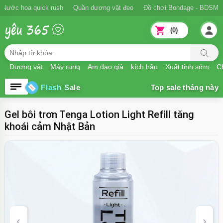
Nước hoa quick rush
Quần dương vật đeo
Đồ chơi Bondage - BDSM
(0)
Dương vật
Máy rung
Âm đạo giả
kích hậu
Xuất tinh sớm
Ch
Flash Sale
Gel bôi trơn Tenga Lotion Light Refill tăng
khoái cảm Nhật Bản