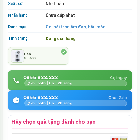
Xuất xứ
Nhật bản
Nhãn hàng
Chưa cập nhật
Danh mục
Gel bôi trơn âm đạo, hậu môn
Tình trạng
Đang còn hàng
Đen
GTD200
0855.833.338
7h - 24h | 0h - 2h sáng
0855.833.338
7h - 24h | 0h - 2h sáng
Hãy chọn quà tặng dành cho bạn