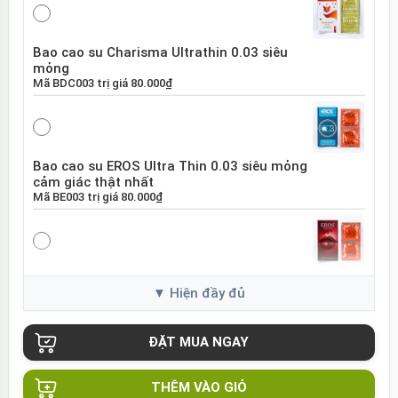
Bao cao su Charisma Ultrathin 0.03 siêu
mỏng
Mã
BDC003
trị giá
80.000₫
Bao cao su EROS Ultra Thin 0.03 siêu mỏng
cảm giác thật nhất
Mã
BE003
trị giá
80.000₫
Bao cao su EROS Super Dotted gai nổi tăng
khoái cảm
Mã
BES01
trị giá
80.000₫
THÊM VÀO GIỎ
Bao cao su Sure DongKuk Ultra Thin siêu