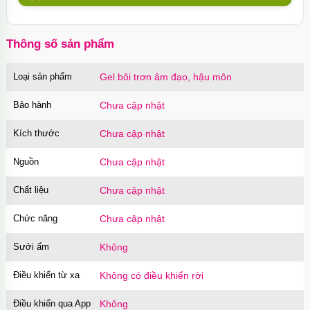
mỏng chân thật Hàn Quốc
Mã
BSUT
trị giá
60.000₫
Thông số sản phẩm
Loại sản phẩm
Gel bôi trơn âm đạo, hậu môn
Bao cao su Sure Dongkuk Dotted 10 chiếc gai
nổi kích thích
Bảo hành
Chưa cập nhật
Mã
BSD10
trị giá
60.000₫
Kích thước
Chưa cập nhật
Nguồn
Chưa cập nhật
Ốp lưng MagSafe iPhone 16 Pro Clear Case
trong suốt
Chất liệu
Chưa cập nhật
Mã
OPC16PR
trị giá
70.000₫
Chức năng
Chưa cập nhật
Sưởi ấm
Không
Ốp lưng MagSafe iPhone 16 Pro Max Clear
Case trong suốt
Điều khiển từ xa
Không có điều khiển rời
Mã
OPC16MX
trị giá
70.000₫
Điều khiển qua App
Không