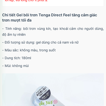
lời kịp, vui lòng chờ ít phút ạ.
trong suốt
Mã
OPC17A
trị giá
70.000₫
Chi tiết Gel bôi trơn Tenga Direct Feel tăng cảm giác
trơn mượt tối đa
- Tính năng: bôi trơn vùng kín, tạo khoái cảm cho người dùng,
Ốp lưng iPhone 17 Air TPU Space trong suốt
tối giản
độ ẩm tự nhiên
Mã
OP17AIR
trị giá
70.000₫
- Đối tượng sử dụng: gel dùng cho cả nam và nữ
- Màu sắc: không màu, trong suốt
- Dung tích: 180ml
Ốp lưng iPhone 17 Pro Clear Case Magnetic
trong suốt
- Mùi: không mùi
Mã
OPC17PR
trị giá
70.000₫
Ốp lưng MagSafe iPhone 17 Clear Case trong
suốt tối giản
Mã
OPC17
trị giá
70.000₫