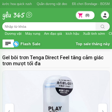
Ngăn xuất tinh sớm
Nước hoa quick rush
Quần dương vật đeo
Đồ
(0)
Dương vật
Máy rung
Âm đạo giả
kích hậu
Xuất tinh sớm
Ch
Flash Sale
Gel bôi trơn Tenga Direct Feel tăng cảm giác
trơn mượt tối đa