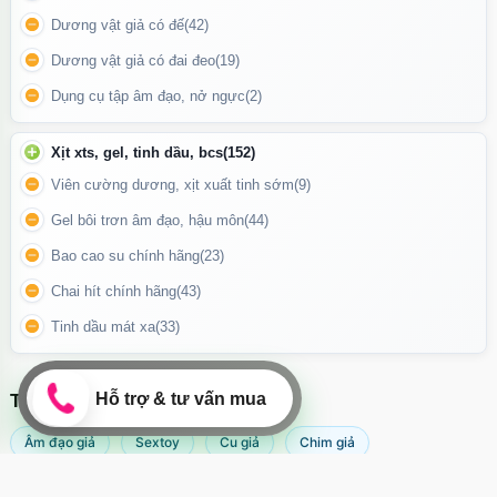
Gel bôi trơn Tenga Direct Feel
giúp giảm ma sát trong quan hệ
Dương vật giả có đế
(42)
tình dục, từ đó làm giảm nguy cơ tổn thương và mang lại trải
Dương vật giả có đai đeo
(19)
nghiệm thoải mái hơn. Sản phẩm thường đi kèm với vòi xịt hoặc
nắp mở dễ dàng, giúp người dùng dễ dàng kiểm soát lượng gel
Dụng cụ tập âm đạo, nở ngực
(2)
cần thiết. Chỉ cần bôi một lượng gel thích hợp vào khu vực cần
thiết và thoa đều để tăng cường cảm giác.
Xịt xts, gel, tinh dầu, bcs
(152)
Viên cường dương, xịt xuất tinh sớm
(9)
Gel bôi trơn âm đạo, hậu môn
(44)
Bao cao su chính hãng
(23)
Chai hít chính hãng
(43)
Tinh dầu mát xa
(33)
TÌM KIẾM NHIỀU NHẤT
Âm đạo giả
Sextoy
Cu giả
Chim giả
Máy rung âm đạo
Popper
Sextoy nữ
Sex toy