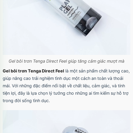
Ốp lưng iPhone 17 Pro Max Clear Case
Magnetic trong suốt
Mã
OPC17MX
trị giá
70.000₫
Ốp lưng iPhone 17 Pro Max TPU Space trong
suốt
Gel bôi trơn Tenga Direct Feel giúp tăng cảm giác mượt mà
Mã
OP17MX
trị giá
70.000₫
Gel bôi trơn Tenga Direct Feel
là một sản phẩm chất lượng cao,
giúp nâng cao trải nghiệm tình dục một cách an toàn và thoải
mái. Với những đặc điểm nổi bật về chất liệu, cảm giác, và tính
tiện lợi, đây là lựa chọn lý tưởng cho những ai tìm kiếm sự hỗ trợ
Ốp lưng iPhone 17 Pro TPU Space trong suốt
tối giản
trong đời sống tình dục.
Mã
OP17Pr
trị giá
70.000₫
Ốp lưng iPhone 17 TPU Space trong suốt tối