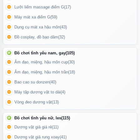
và tự nhiên, giúp tăng cường sự thoải mái và khoái cảm trong khi
Lưỡi liếm massage điểm G
(17)
sử dụng.
Máy mát xa điểm G
(59)
Dụng cụ mát xa hậu môn
(43)
Đồ cosplay, đồ bạo dâm
(32)
Đồ chơi tình yêu nam, gay
(105)
Âm đạo, miệng, hậu môn cup
(30)
Âm đạo, miệng, hậu môn trần
(18)
Bao cao su donzen
(40)
Máy tập dương vật to dài
(4)
Vòng đeo dương vật
(13)
Đồ chơi tình yêu nữ, les
(115)
Kích thước nhỏ gọn, phù hợp để mang theo trong túi xách hoặc
Dương vật giả giá rẻ
(11)
khi đi du lịch.
Dương vật giả rung xoay
(41)