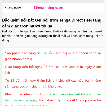
Kháng nước
Không kháng nước
Ốp lưng iPhone 16 Pro Max TPU Space trong
suốt tối giản
Đặc điểm nổi bật Gel bôi trơn Tenga Direct Feel tăng
Mã
OP16MX
trị giá
70.000₫
cảm giác trơn mượt tối đa
Gel bôi trơn Tenga Direct Feel được thiết kế để mang lại cảm giác mượt
mà và tự nhiên, giúp tăng cường sự thoải mái và khoái cảm trong khi sử
dụng.
Ốp lưng iPhone 16 Pro TPU Space trong suốt
chống sốc
Mã
OP16Pr
trị giá
70.000₫
Sản phẩm nào cũng
đều có sẵn
, anh chị mua cứ chọn shop sẽ
giao nhanh nhất ạ.
Giao hàng đến hết ngày 28 âm lịch, làm việc lại từ ngày 2 âm
lịch.
Ốp lưng iPhone 16 TPU Space trong suốt tối
giản
Từ 23 đến hết ngày 6 âm lịch phí ship rất cao nếu bạn không
Mã
OP16
trị giá
70.000₫
sẵn sàng cọc phí ship thì rất khó giao.
Khách nhận nhanh vui lòng
đặt trực tiếp trên web bộ phận giao
hàng sẽ liên hệ ngay
. Nếu khách đặt qua ZALO shop chưa trả
Ốp lưng MagSafe iPhone 17 Air Clear Case