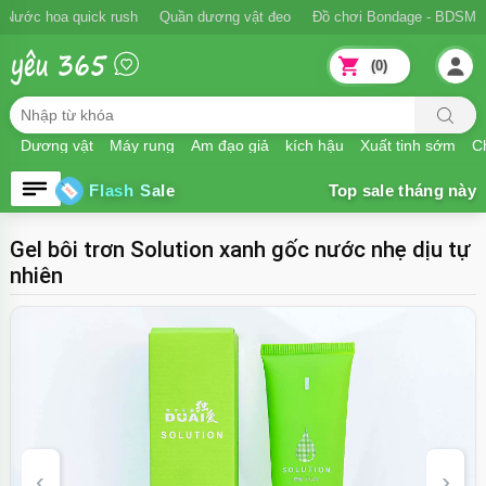
Nước hoa quick rush
Quần dương vật đeo
Đồ chơi Bondage - BDSM
(0)
Dương vật
Máy rung
Âm đạo giả
kích hậu
Xuất tinh sớm
Ch
Flash Sale
Gel bôi trơn Solution xanh gốc nước nhẹ dịu tự
nhiên