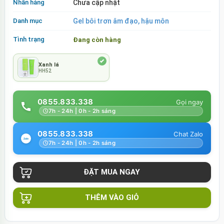
Nhãn hàng
Chưa cập nhật
Danh mục
Gel bôi trơn âm đạo, hậu môn
Tình trạng
Đang còn hàng
Xanh lá
HH52
0855.833.338
7h - 24h | 0h - 2h sáng
0855.833.338
7h - 24h | 0h - 2h sáng
THÊM VÀO GIỎ