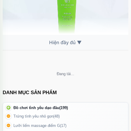
Gel bôi trơn Solution xanh chiết xuất nha đam nhẹ, dễ chịu
Không thể tải nội dung
💚 Công dụng
Hỗ trợ bôi trơn khi quan hệ, giảm ma sát và đau rát.
DANH MỤC SẢN PHẨM
Dùng kèm sextoy để tăng trải nghiệm mượt mà, trơn tru.
Phù hợp cho massage hoặc chăm sóc vùng da nhạy cảm.
Đồ chơi tình yêu dạo đầu
(199)
Trứng tình yêu nhỏ gọn
(48)
Lưỡi liếm massage điểm G
(17)