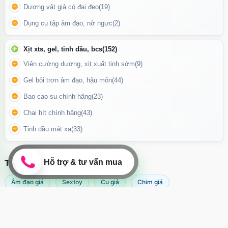
Dương vật giả có đai đeo
(19)
Bảo quản nơi khô ráo, tránh ánh nắng trực tiếp
Dụng cụ tập âm đạo, nở ngực
(2)
Tránh xa tầm tay trẻ em
Xịt xts, gel, tinh dầu, bcs
(152)
Update gần nhất lúc 20:56:50 18/06/2026
Viên cường dương, xịt xuất tinh sớm
(9)
Gel bôi trơn âm đạo, hậu môn
(44)
Bao cao su chính hãng
(23)
Chai hít chính hãng
(43)
Tinh dầu mát xa
(33)
TÌM KIẾM NHIỀU NHẤT
Âm đạo giả
Sextoy
Cu giả
Chim giả
Máy rung âm đạo
Popper
Sextoy nữ
Sex toy
Sextoy nam
Svakom