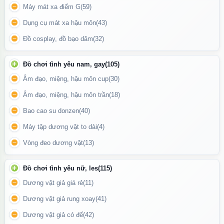
Máy mát xa điểm G
(59)
Dụng cụ mát xa hậu môn
(43)
Đồ cosplay, đồ bạo dâm
(32)
Đồ chơi tình yêu nam, gay
(105)
Âm đạo, miệng, hậu môn cup
(30)
Âm đạo, miệng, hậu môn trần
(18)
Bao cao su donzen
(40)
Máy tập dương vật to dài
(4)
Vòng đeo dương vật
(13)
Gel bôi trơn Solution xanh
là lựa chọn lý tưởng cho những ai tìm
kiếm một sản phẩm bôi trơn
dịu nhẹ – an toàn – dễ sử dụng
,
Đồ chơi tình yêu nữ, les
(115)
giúp cuộc yêu trở nên trọn vẹn và thoải mái hơn mỗi ngày.
Dương vật giả giá rẻ
(11)
🔒 Hướng dẫn bảo quản
Dương vật giả rung xoay
(41)
Dương vật giả có đế
(42)
Đậy nắp kín sau khi sử dụng