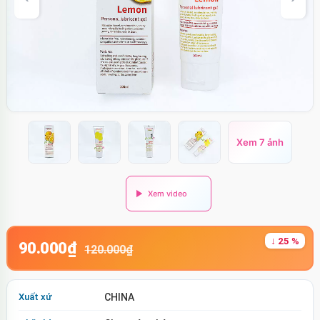
Xem 7 ảnh
↓ 25 %
90.000₫
120.000₫
Xuất xứ
CHINA