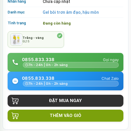
Nhãn hàng
Chưa cập nhật
Danh mục
Gel bôi trơn âm đạo, hậu môn
Tình trạng
Đang còn hàng
Trắng - vàng
GL15
0855.833.338
7h - 24h | 0h - 2h sáng
0855.833.338
7h - 24h | 0h - 2h sáng
THÊM VÀO GIỎ