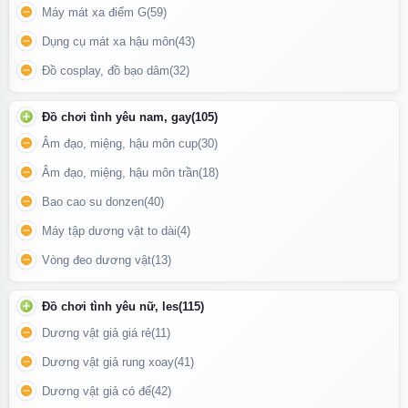
Máy mát xa điểm G
(59)
Dụng cụ mát xa hậu môn
(43)
Đồ cosplay, đồ bạo dâm
(32)
Đồ chơi tình yêu nam, gay
(105)
Âm đạo, miệng, hậu môn cup
(30)
Âm đạo, miệng, hậu môn trần
(18)
Bao cao su donzen
(40)
Máy tập dương vật to dài
(4)
Vòng đeo dương vật
(13)
Gel bôi trơn hương chanh Silk Touch Lemon có dung tích 100ml
Đồ chơi tình yêu nữ, les
(115)
Dương vật giả giá rẻ
(11)
Thông tin sản phẩm
Dương vật giả rung xoay
(41)
Tên sản phẩm:
Silk Touch Lemon
Dương vật giả có đế
(42)