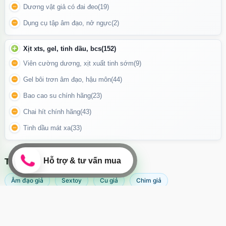
Dung tích:
100ml
Dương vật giả có đai đeo
(19)
Dạng:
Gel bôi trơn gốc nước
Dụng cụ tập âm đạo, nở ngực
(2)
Mùi hương:
Chanh nhẹ, tươi mát
Xịt xts, gel, tinh dầu, bcs
(152)
Viên cường dương, xịt xuất tinh sớm
(9)
Gel bôi trơn âm đạo, hậu môn
(44)
Bao cao su chính hãng
(23)
Chai hít chính hãng
(43)
Tinh dầu mát xa
(33)
TÌM KIẾM NHIỀU NHẤT
Âm đạo giả
Sextoy
Cu giả
Chim giả
Máy rung âm đạo
Popper
Sextoy nữ
Sex toy
Sextoy nam
Svakom
Silk Touch Lemon 100ml
là lựa chọn hoàn hảo cho những ai yêu