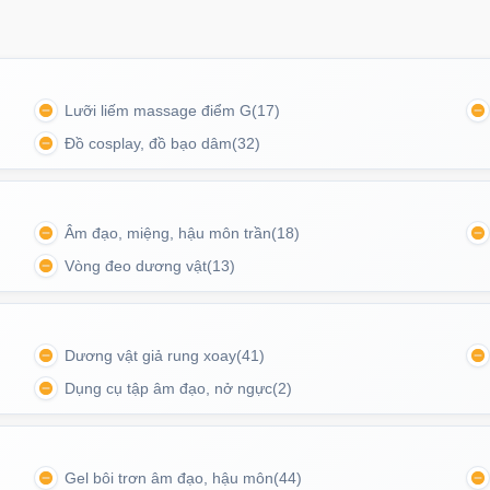
Lưỡi liếm massage điểm G
(17)
Đồ cosplay, đồ bạo dâm
(32)
Âm đạo, miệng, hậu môn trần
(18)
Vòng đeo dương vật
(13)
 chế khô rát, phù hợp cho cả nam và nữ.
Dương vật giả rung xoay
(41)
Dụng cụ tập âm đạo, nở ngực
(2)
Gel bôi trơn âm đạo, hậu môn
(44)