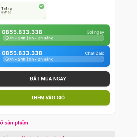
Trắng
GM150
0855.833.338
7h - 24h | 0h - 2h sáng
0855.833.338
7h - 24h | 0h - 2h sáng
THÊM VÀO GIỎ
số sản phẩm