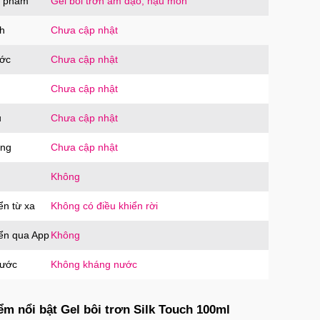
n phẩm
Gel bôi trơn âm đạo, hậu môn
h
Chưa cập nhật
ước
Chưa cập nhật
Chưa cập nhật
u
Chưa cập nhật
ăng
Chưa cập nhật
Không
ển từ xa
Không có điều khiển rời
iển qua App
Không
nước
Không kháng nước
ểm nổi bật Gel bôi trơn Silk Touch 100ml