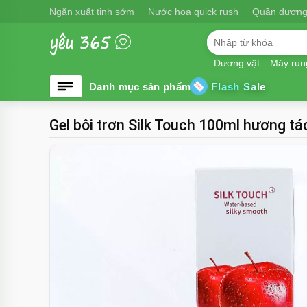
Ngăn xuất tinh sớm
Nước hoa quick rush
Quần dương
Dương vật
Máy run
Flash Sale
Gel bôi trơn Silk Touch 100ml hương tá