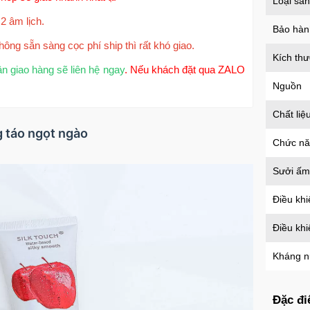
Loại sả
2 âm lịch.
Bảo hàn
hông sẵn sàng cọc phí ship thì rất khó giao.
Kích th
ận giao hàng sẽ liên hệ ngay
. Nếu khách đặt qua ZALO
Nguồn
Chất liệ
g táo ngọt ngào
Chức n
Sưởi ấm
Điều khi
Điều kh
Kháng 
Đặc đi