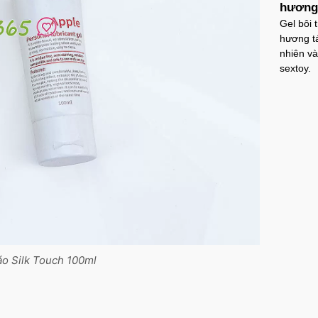
hương 
Gel bôi 
hương tá
nhiên và
sextoy.
áo Silk Touch 100ml