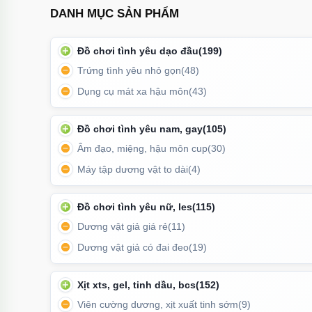
DANH MỤC SẢN PHẨM
Đồ chơi tình yêu dạo đầu
(199)
Trứng tình yêu nhỏ gọn
(48)
Dụng cụ mát xa hậu môn
(43)
Đồ chơi tình yêu nam, gay
(105)
Âm đạo, miệng, hậu môn cup
(30)
Máy tập dương vật to dài
(4)
Đồ chơi tình yêu nữ, les
(115)
Sản phẩm giúp giảm ma sát hiệu quả, hạn
Dương vật giả giá rẻ
(11)
Dương vật giả có đai đeo
(19)
Công dụng
Hỗ trợ
bôi trơn khi quan hệ
, giảm khô rát và đau rát.
Xịt xts, gel, tinh dầu, bcs
(152)
Viên cường dương, xịt xuất tinh sớm
(9)
Tăng khoái cảm khi
dùng sextoy
cho nam và nữ.