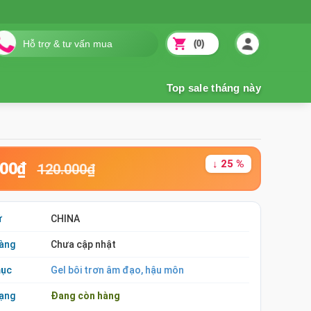
(0)
↓ 25 %
000₫
120.000₫
ứ
CHINA
àng
Chưa cập nhật
mục
Gel bôi trơn âm đạo, hậu môn
rạng
Đang còn hàng