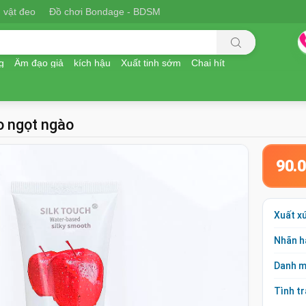
 vật đeo
Đồ chơi Bondage - BDSM
g
Âm đạo giả
kích hậu
Xuất tinh sớm
Chai hít
o ngọt ngào
90.
Xuất x
Nhãn h
Danh 
Tình t