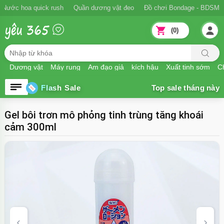
Nước hoa quick rush
Quần dương vật đeo
Đồ chơi Bondage - BDSM
(0)
Dương vật
Máy rung
Âm đạo giả
kích hậu
Xuất tinh sớm
Ch
Flash Sale
Gel bôi trơn mô phỏng tinh trùng tăng khoái
cảm 300ml