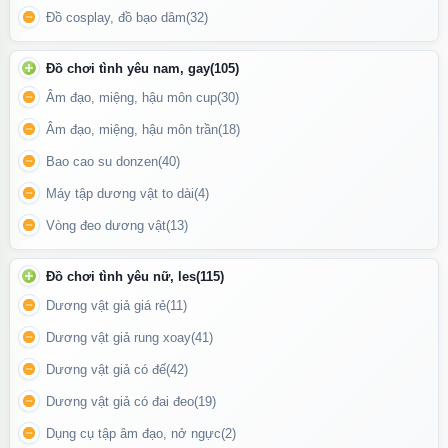
Đồ cosplay, đồ bạo dâm
(32)
Đồ chơi tình yêu nam, gay
(105)
Âm đạo, miệng, hậu môn cup
(30)
Âm đạo, miệng, hậu môn trần
(18)
Bao cao su donzen
(40)
Máy tập dương vật to dài
(4)
Vòng đeo dương vật
(13)
Gel tinh trùng được sản xuất từ các thành phần tự nhiên, an toàn
Đồ chơi tình yêu nữ, les
(115)
cho vùng da nhạy cảm
Dương vật giả giá rẻ
(11)
Dương vật giả rung xoay
(41)
Hướng dẫn sử dụng:
Dương vật giả có đế
(42)
Lắc nhẹ trước khi dùng.
Dương vật giả có đai đeo
(19)
Lấy một lượng gel vừa đủ thoa lên vùng kín hoặc bề mặt sextoy.
Dụng cụ tập âm đạo, nở ngực
(2)
Có thể sử dụng trực tiếp khi quan hệ hoặc kết hợp với các loại