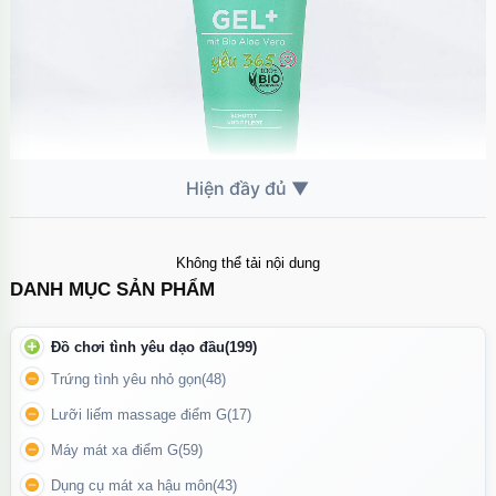
Chiết xuất lô hội hữu cơ giúp làm dịu và dưỡng ẩm vùng da nhạy
Không thể tải nội dung
DANH MỤC SẢN PHẨM
cảm hiệu quả.
Công dụng nổi bật
Đồ chơi tình yêu dạo đầu
(199)
Trứng tình yêu nhỏ gọn
(48)
Tăng độ trơn mượt tự nhiên
Lưỡi liếm massage điểm G
(17)
Giảm khô rát khi quan hệ
Máy mát xa điểm G
(59)
Dưỡng ẩm và bảo vệ vùng da nhạy cảm
Dụng cụ mát xa hậu môn
(43)
Không gây bết dính, dễ rửa sạch