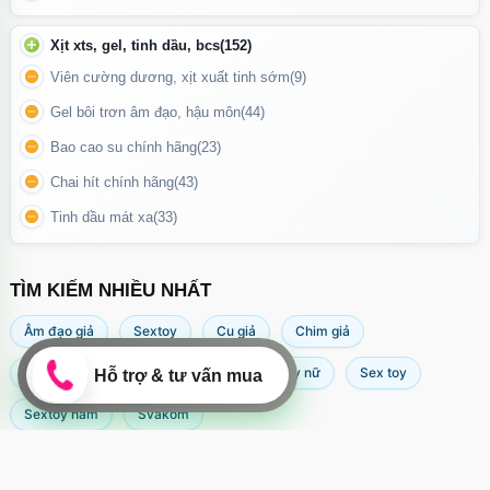
Thành phần chính
Nước, chiết xuất lô hội, Glycerin, Propylene Glycol, Xanthan
Xịt xts, gel, tinh dầu, bcs
(152)
Gum, Natri Benzoate, Kali Sorbate, Axit Citric.
Viên cường dương, xịt xuất tinh sớm
(9)
Gel bôi trơn âm đạo, hậu môn
(44)
Hướng dẫn sử dụng
Bao cao su chính hãng
(23)
Lấy lượng gel vừa đủ bôi lên vùng cần sử dụng
Chai hít chính hãng
(43)
Có thể dùng trực tiếp hoặc kết hợp với bao cao su
Tinh dầu mát xa
(33)
Bổ sung thêm khi cần tăng độ trơn
TÌM KIẾM NHIỀU NHẤT
Âm đạo giả
Sextoy
Cu giả
Chim giả
Máy rung âm đạo
Popper
Sextoy nữ
Sex toy
Sextoy nam
Svakom