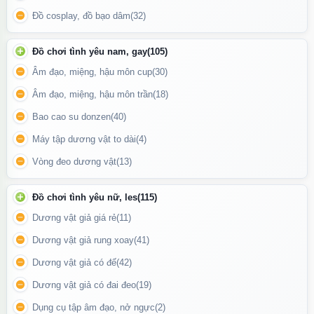
Đồ cosplay, đồ bạo dâm
(32)
Có thể sử dụng để massage nhẹ nhàng
Đồ chơi tình yêu nam, gay
(105)
Âm đạo, miệng, hậu môn cup
(30)
Âm đạo, miệng, hậu môn trần
(18)
Bao cao su donzen
(40)
Máy tập dương vật to dài
(4)
Vòng đeo dương vật
(13)
Đồ chơi tình yêu nữ, les
(115)
Dương vật giả giá rẻ
(11)
Dương vật giả rung xoay
(41)
Dương vật giả có đế
(42)
Gel bôi trơn dưỡng da lô hội Ritex GEL+ có dung tích 50ml
Dương vật giả có đai đeo
(19)
Dụng cụ tập âm đạo, nở ngực
(2)