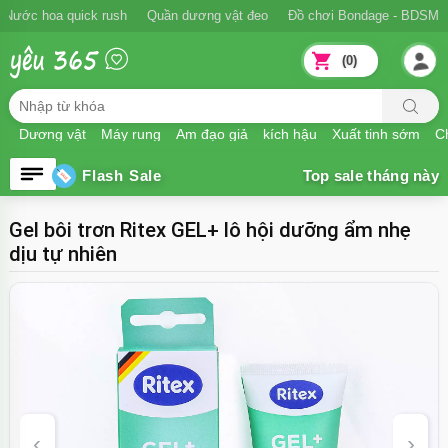
Ngăn xuất tinh sớm
Nước hoa quick rush
Quần dương vật đeo
Đồ
(0)
Dương vật
Máy rung
Âm đạo giả
kích hậu
Xuất tinh sớm
Ch
Flash Sale
Gel bôi trơn Ritex GEL+ lô hội dưỡng ẩm nhẹ
dịu tự nhiên