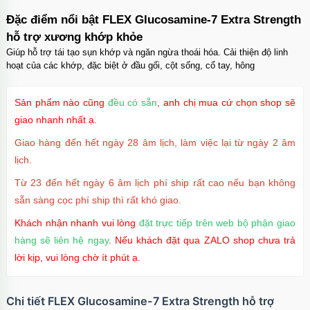
Đặc điểm nổi bật FLEX Glucosamine-7 Extra Strength
hỗ trợ xương khớp khỏe
Giúp hỗ trợ tái tạo sụn khớp và ngăn ngừa thoái hóa. Cải thiện độ linh
hoạt của các khớp, đặc biệt ở đầu gối, cột sống, cổ tay, hông
Sản phẩm nào cũng
đều có sẵn
, anh chị mua cứ chọn shop sẽ
giao nhanh nhất ạ.
Giao hàng đến hết ngày 28 âm lịch, làm việc lại từ ngày 2 âm
lịch.
Từ 23 đến hết ngày 6 âm lịch phí ship rất cao nếu bạn không
sẵn sàng cọc phí ship thì rất khó giao.
Khách nhận nhanh vui lòng
đặt trực tiếp trên web bộ phận giao
hàng sẽ liên hệ ngay
. Nếu khách đặt qua ZALO shop chưa trả
lời kịp, vui lòng chờ ít phút ạ.
Chi tiết FLEX Glucosamine-7 Extra Strength hỗ trợ