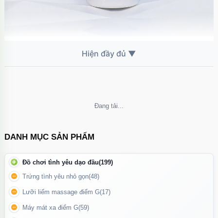
Giúp hỗ trợ tái tạo sụn khớp, giảm đau và cải thiện khả năng vận
động cho người bị thoái hóa hoặc đau nhức khớp.
Công dụng chính
Tăng cường và duy trì sức khỏe khớp
Không thể tải nội dung
Giúp hỗ trợ tái tạo sụn khớp
và ngăn ngừa thoái hóa
Cải thiện độ linh hoạt của các khớp
, đặc biệt ở đầu gối, cột
DANH MỤC SẢN PHẨM
sống, cổ tay, hông
Giảm đau, giảm viêm khớp nhờ các hoạt chất chống oxy hóa và
Đồ chơi tình yêu dạo đầu
(199)
kháng viêm tự nhiên
Trứng tình yêu nhỏ gọn
(48)
Lưỡi liếm massage điểm G
(17)
Máy mát xa điểm G
(59)