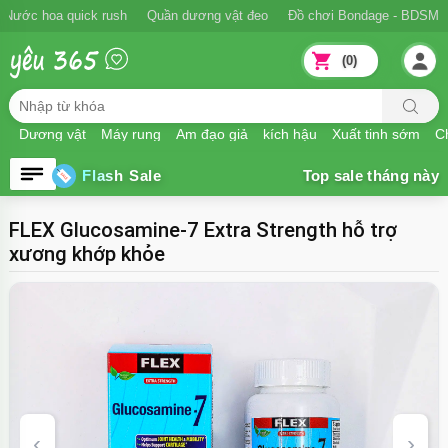
Nước hoa quick rush
Quần dương vật đeo
Đồ chơi Bondage - BDSM
(0)
Dương vật
Máy rung
Âm đạo giả
kích hậu
Xuất tinh sớm
Ch
Flash Sale
FLEX Glucosamine-7 Extra Strength hỗ trợ
xương khớp khỏe