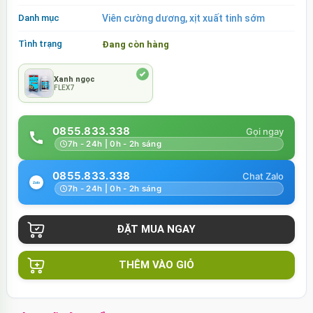
Danh mục
Viên cường dương, xịt xuất tinh sớm
Tình trạng
Đang còn hàng
Xanh ngọc
FLEX7
0855.833.338
7h - 24h | 0h - 2h sáng
0855.833.338
7h - 24h | 0h - 2h sáng
THÊM VÀO GIỎ