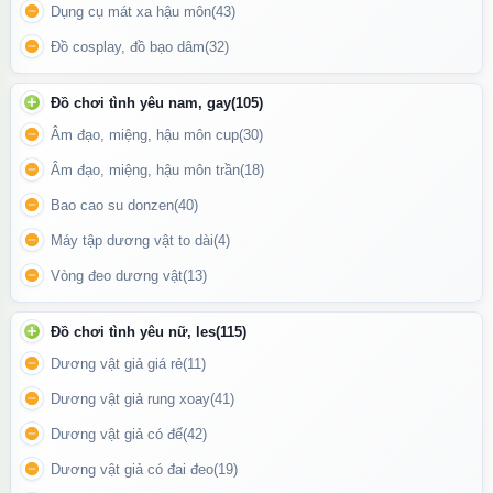
Dụng cụ mát xa hậu môn
(43)
Đồ cosplay, đồ bạo dâm
(32)
Đồ chơi tình yêu nam, gay
(105)
Âm đạo, miệng, hậu môn cup
(30)
Âm đạo, miệng, hậu môn trần
(18)
Bao cao su donzen
(40)
Máy tập dương vật to dài
(4)
Vòng đeo dương vật
(13)
FLEX Glucosamine-7 Extra Strength có xuất xứ tại Mỹ
Đồ chơi tình yêu nữ, les
(115)
Đối tượng sử dụng
Dương vật giả giá rẻ
(11)
Dương vật giả rung xoay
(41)
Người bị thoái hóa khớp, viêm khớp
Dương vật giả có đế
(42)
Người trung niên, cao tuổi có dấu hiệu đau nhức khớp
Dương vật giả có đai đeo
(19)
Người chơi thể thao, vận động mạnh thường xuyên