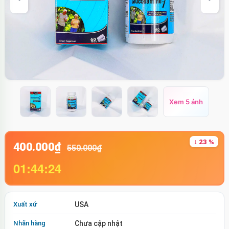
Xem 5 ảnh
↓ 23 %
400.000₫
550.000₫
01:44:23
Xuất xứ
USA
Nhãn hàng
Chưa cập nhật