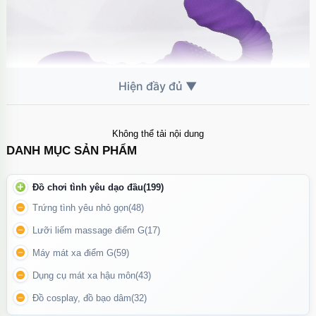
Không thể tải nội dung
DANH MỤC SẢN PHẨM
Máy massage Yunman không chỉ là một thiết bị hỗ trợ, mà còn là
Đồ chơi tình yêu dạo đầu
(199)
người bạn đồng hành trong việc nâng cao chất lượng cuộc sống
Trứng tình yêu nhỏ gọn
(48)
Lưỡi liếm massage điểm G
(17)
Máy mát xa điểm G
(59)
Dụng cụ mát xa hậu môn
(43)
Đồ cosplay, đồ bạo dâm
(32)