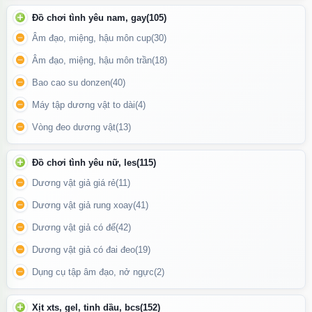
Đồ chơi tình yêu nam, gay
(105)
Âm đạo, miệng, hậu môn cup
(30)
Âm đạo, miệng, hậu môn trần
(18)
Bao cao su donzen
(40)
Máy tập dương vật to dài
(4)
Vòng đeo dương vật
(13)
Hướng dẫn những tính năng của máy massage
Đồ chơi tình yêu nữ, les
(115)
Dương vật giả giá rẻ
(11)
Dương vật giả rung xoay
(41)
Dương vật giả có đế
(42)
Dương vật giả có đai đeo
(19)
Dụng cụ tập âm đạo, nở ngực
(2)
Xịt xts, gel, tinh dầu, bcs
(152)