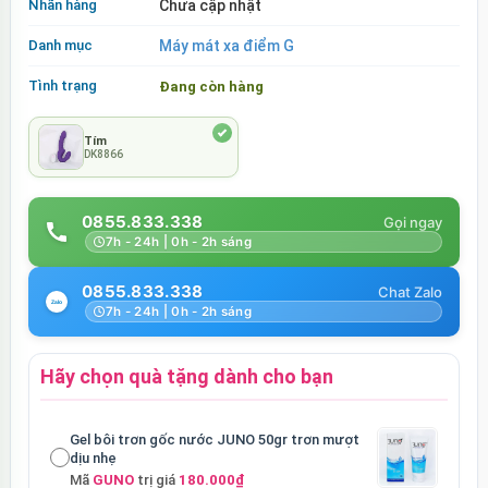
Nhãn hàng
Chưa cập nhật
Danh mục
Máy mát xa điểm G
Tình trạng
Đang còn hàng
Tím
DK8866
0855.833.338
7h - 24h | 0h - 2h sáng
0855.833.338
7h - 24h | 0h - 2h sáng
Hãy chọn quà tặng dành cho bạn
Gel bôi trơn gốc nước JUNO 50gr trơn mượt
dịu nhẹ
Mã
GUNO
trị giá
180.000₫