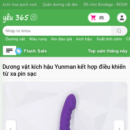
Ngăn xuất tinh sớm
Nước hoa quick rush
Quần dương vật đeo
Đồ
(0)
Dương vật
Máy rung
Âm đạo giả
kích hậu
Xuất tinh sớm
Ch
Flash Sale
Dương vật kích hậu Yunman kết hợp điều khiển
từ xa pin sạc