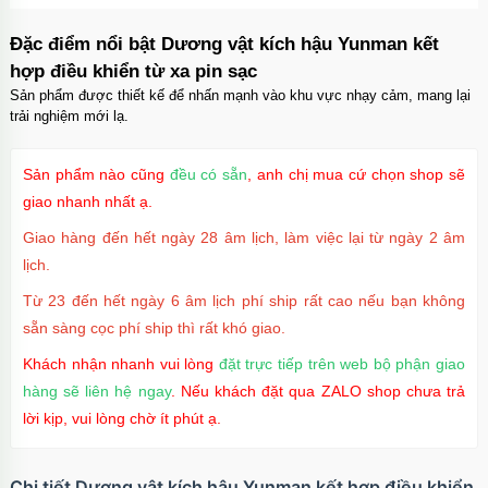
Đặc điểm nổi bật Dương vật kích hậu Yunman kết
hợp điều khiển từ xa pin sạc
Sản phẩm được thiết kế để nhấn mạnh vào khu vực nhạy cảm, mang lại
trải nghiệm mới lạ.
Sản phẩm nào cũng
đều có sẵn
, anh chị mua cứ chọn shop sẽ
giao nhanh nhất ạ.
Giao hàng đến hết ngày 28 âm lịch, làm việc lại từ ngày 2 âm
lịch.
Từ 23 đến hết ngày 6 âm lịch phí ship rất cao nếu bạn không
sẵn sàng cọc phí ship thì rất khó giao.
Khách nhận nhanh vui lòng
đặt trực tiếp trên web bộ phận giao
hàng sẽ liên hệ ngay
. Nếu khách đặt qua ZALO shop chưa trả
lời kịp, vui lòng chờ ít phút ạ.
Chi tiết Dương vật kích hậu Yunman kết hợp điều khiển