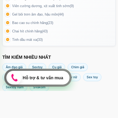
Viên cường dương, xịt xuất tinh sớm
(9)
Gel bôi trơn âm đạo, hậu môn
(44)
Bao cao su chính hãng
(23)
Chai hít chính hãng
(43)
Hướng dẫn chỗ cắm sạc của máy massage
Tinh dầu mát xa
(33)
Lý do bạn nên chọn máy massage Yunman
TÌM KIẾM NHIỀU NHẤT
Nâng cao trải nghiệm cá nhân
: Mang lại những giây phút thư
giãn và để cao cảm xúc.
Âm đạo giả
Sextoy
Cu giả
Chim giả
Tăng cường sức khỏe tinh thần
: Giúp giảm stress và cân bằng
Máy rung âm đạo
Popper
Sextoy nữ
Sex toy
tâm trí.
Sextoy nam
Svakom
Tiên nghi để mang theo
: Kích thước nhỏ gọn lý tưởng cho
những chuyến đi.