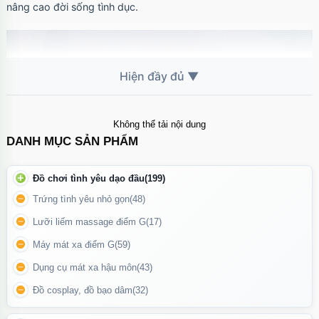
nâng cao đời sống tình dục.
Không thể tải nội dung
DANH MỤC SẢN PHẨM
Đồ chơi tình yêu dạo đầu
(199)
Trứng tình yêu nhỏ gọn
(48)
Lưỡi liếm massage điểm G
(17)
Máy mát xa điểm G
(59)
Dụng cụ mát xa hậu môn
(43)
Sản phẩm được thiết kế với vẻ ngoài sống động, mô phỏng
Đồ cosplay, đồ bạo dâm
(32)
dương vật thật với từng đường gân, đầu khấc, độ cong và độ to
rõ ràng