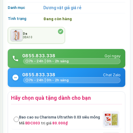
Danh mục
Dương vật giả giá rẻ
Tình trạng
Đang còn hàng
Da
DBA10
0855.833.338
7h - 24h | 0h - 2h sáng
0855.833.338
7h - 24h | 0h - 2h sáng
Hãy chọn quà tặng dành cho bạn
Bao cao su Charisma Ultrathin 0.03 siêu mỏng
Mã
BDC003
trị giá
80.000₫