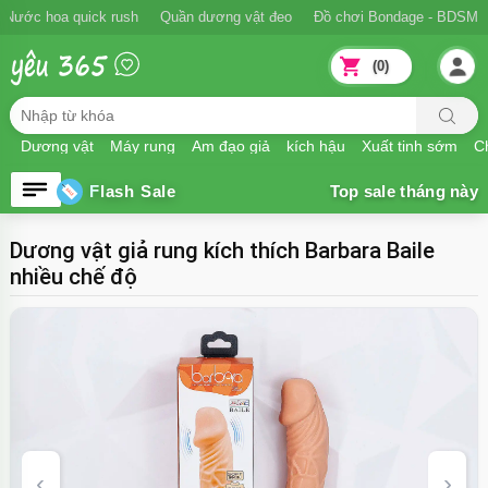
Ngăn xuất tinh sớm
Nước hoa quick rush
Quần dương vật đeo
Đồ
(0)
Dương vật
Máy rung
Âm đạo giả
kích hậu
Xuất tinh sớm
Ch
Flash Sale
Dương vật giả rung kích thích Barbara Baile
nhiều chế độ