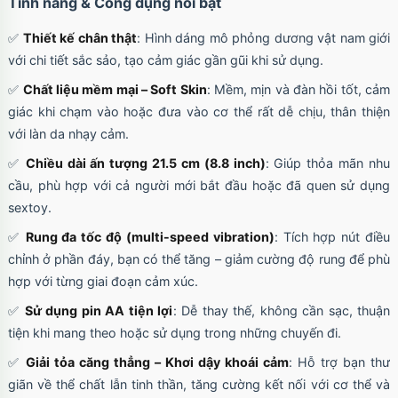
Tính năng & Công dụng nổi bật
✅
Thiết kế chân thật
: Hình dáng mô phỏng dương vật nam giới
với chi tiết sắc sảo, tạo cảm giác gần gũi khi sử dụng.
✅
Chất liệu mềm mại – Soft Skin
: Mềm, mịn và đàn hồi tốt, cảm
giác khi chạm vào hoặc đưa vào cơ thể rất dễ chịu, thân thiện
với làn da nhạy cảm.
✅
Chiều dài ấn tượng 21.5 cm (8.8 inch)
: Giúp thỏa mãn nhu
cầu, phù hợp với cả người mới bắt đầu hoặc đã quen sử dụng
sextoy.
✅
Rung đa tốc độ (multi-speed vibration)
: Tích hợp nút điều
chỉnh ở phần đáy, bạn có thể tăng – giảm cường độ rung để phù
hợp với từng giai đoạn cảm xúc.
✅
Sử dụng pin AA tiện lợi
: Dễ thay thế, không cần sạc, thuận
tiện khi mang theo hoặc sử dụng trong những chuyến đi.
✅
Giải tỏa căng thẳng – Khơi dậy khoái cảm
: Hỗ trợ bạn thư
giãn về thể chất lẫn tinh thần, tăng cường kết nối với cơ thể và