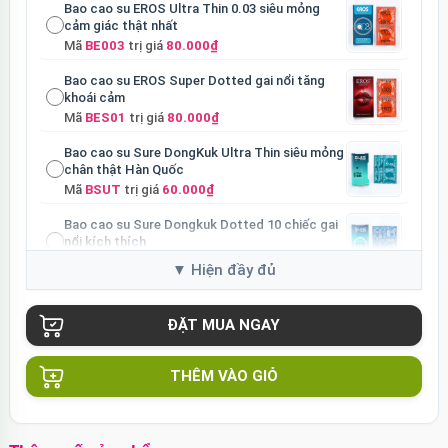
Bao cao su EROS Ultra Thin 0.03 siêu mỏng
cảm giác thật nhất
Mã
BE003
trị giá
80.000₫
Bao cao su EROS Super Dotted gai nổi tăng
khoái cảm
Mã
BES01
trị giá
80.000₫
Bao cao su Sure DongKuk Ultra Thin siêu mỏng
chân thật Hàn Quốc
Mã
BSUT
trị giá
60.000₫
Bao cao su Sure Dongkuk Dotted 10 chiếc gai
nổi kích thích
Mã
BSD10
trị giá
60.000₫
Ốp lưng MagSafe iPhone 16 Pro Clear Case
trong suốt
Mã
OPC16PR
trị giá
70.000₫
Ốp lưng MagSafe iPhone 16 Pro Max Clear
THÊM VÀO GIỎ
Case trong suốt
Mã
OPC16MX
trị giá
70.000₫
Ốp lưng iPhone 16 Pro Max TPU Space trong