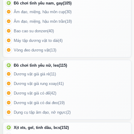
Đồ chơi tình yêu nam, gay
(105)
Âm đạo, miệng, hậu môn cup
(30)
Âm đạo, miệng, hậu môn trần
(18)
Bao cao su donzen
(40)
Máy tập dương vật to dài
(4)
Vòng đeo dương vật
(13)
Đồ chơi tình yêu nữ, les
(115)
Dương vật giả giá rẻ
(11)
Dương vật giả rung xoay
(41)
Dương vật giả có đế
(42)
Dương vật giả có đai đeo
(19)
Phần tính năng được thiết kế phía dưới dương vật giả
Dụng cụ tập âm đạo, nở ngực
(2)
Cách sử dụng
Xịt xts, gel, tinh dầu, bcs
(152)