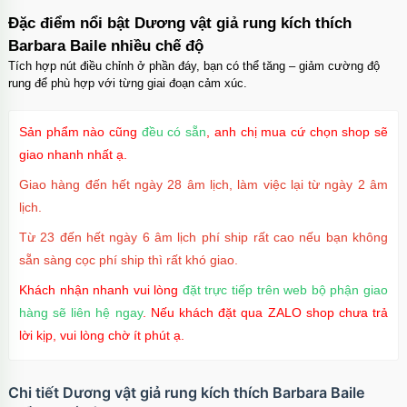
Mã
OPC17
trị giá
70.000₫
Đặc điểm nổi bật Dương vật giả rung kích thích
Barbara Baile nhiều chế độ
Ốp lưng iPhone 17 Pro Max Clear Case
Magnetic trong suốt
Tích hợp nút điều chỉnh ở phần đáy, bạn có thể tăng – giảm cường độ
Mã
OPC17MX
trị giá
70.000₫
rung để phù hợp với từng giai đoạn cảm xúc.
Ốp lưng iPhone 17 Pro Max TPU Space trong
suốt
Sản phẩm nào cũng
đều có sẵn
, anh chị mua cứ chọn shop sẽ
Mã
OP17MX
trị giá
70.000₫
giao nhanh nhất ạ.
Ốp lưng iPhone 17 Pro TPU Space trong suốt
Giao hàng đến hết ngày 28 âm lịch, làm việc lại từ ngày 2 âm
tối giản
lịch.
Mã
OP17Pr
trị giá
70.000₫
Từ 23 đến hết ngày 6 âm lịch phí ship rất cao nếu bạn không
Ốp lưng iPhone 17 TPU Space trong suốt tối
giản
sẵn sàng cọc phí ship thì rất khó giao.
Mã
OP17
trị giá
70.000₫
Khách nhận nhanh vui lòng
đặt trực tiếp trên web bộ phận giao
hàng sẽ liên hệ ngay
. Nếu khách đặt qua ZALO shop chưa trả
lời kịp, vui lòng chờ ít phút ạ.
Chi tiết Dương vật giả rung kích thích Barbara Baile