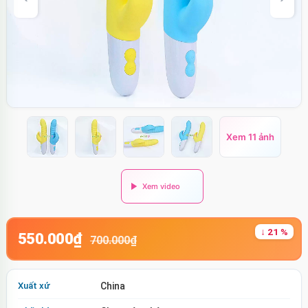
Xem 11 ảnh
↓ 21 %
550.000₫
700.000₫
Xuất xứ
China