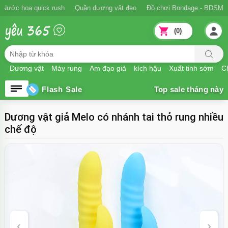
Ngăn xuất tinh sớm
Nước hoa quick rush
Quần dương vật đeo
Đồ
(0)
Dương vật
Máy rung
Âm đạo giả
kích hậu
Xuất tinh sớm
Ch
Flash Sale
Dương vật giả Melo có nhánh tai thỏ rung nhiều
chế độ