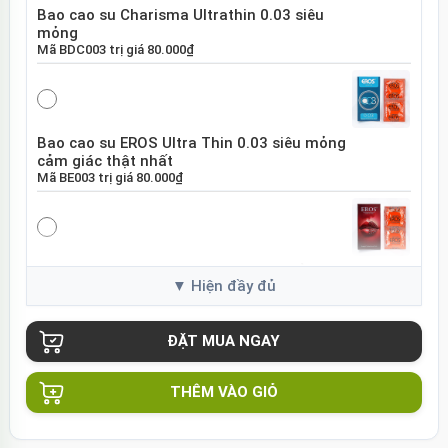
Bao cao su Charisma Ultrathin 0.03 siêu
mỏng
Mã
BDC003
trị giá
80.000₫
Bao cao su EROS Ultra Thin 0.03 siêu mỏng
cảm giác thật nhất
Mã
BE003
trị giá
80.000₫
Bao cao su EROS Super Dotted gai nổi tăng
khoái cảm
Mã
BES01
trị giá
80.000₫
THÊM VÀO GIỎ
Bao cao su Sure DongKuk Ultra Thin siêu
mỏng chân thật Hàn Quốc
Mã
BSUT
trị giá
60.000₫