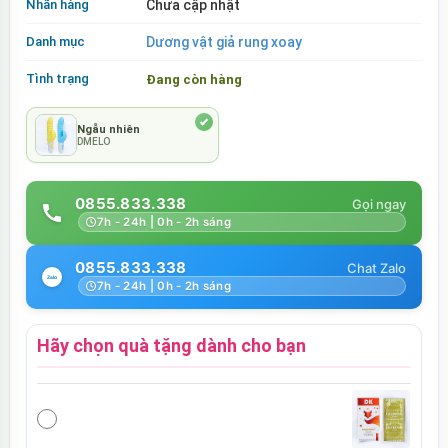
Nhãn hàng
Chưa cập nhật
Danh mục
Dương vật giả rung xoay
Tình trạng
Đang còn hàng
Ngẫu nhiên
DMELO
0855.833.338
7h - 24h | 0h - 2h sáng
0855.833.338
7h - 24h | 0h - 2h sáng
Hãy chọn quà tặng dành cho bạn