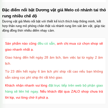
Ốp lưng iPhone 16 Pro Max TPU Space trong
suốt tối giản
Đặc điểm nổi bật Dương vật giả Melo có nhánh tai thỏ
Mã
OP16MX
trị giá
70.000₫
rung nhiều chế độ
Dương vật giả Melo nổi bật với thiết kế kích thích kép thông minh, kết
hợp thân rung mô phỏng chân thật và nhánh rung ôm sát âm vật, giúp tác
động đồng thời nhiều điểm nhạy cảm.
Ốp lưng iPhone 16 Pro TPU Space trong suốt
chống sốc
Mã
OP16Pr
trị giá
70.000₫
Sản phẩm nào cũng
đều có sẵn
, anh chị mua cứ chọn shop sẽ
giao nhanh nhất ạ.
Giao hàng đến hết ngày 28 âm lịch, làm việc lại từ ngày 2 âm
lịch.
Ốp lưng iPhone 16 TPU Space trong suốt tối
giản
Từ 23 đến hết ngày 6 âm lịch phí ship rất cao nếu bạn không
Mã
OP16
trị giá
70.000₫
sẵn sàng cọc phí ship thì rất khó giao.
Khách nhận nhanh vui lòng
đặt trực tiếp trên web bộ phận giao
hàng sẽ liên hệ ngay
. Nếu khách đặt qua ZALO shop chưa trả
Ốp lưng MagSafe iPhone 17 Air Clear Case
lời kịp, vui lòng chờ ít phút ạ.
trong suốt
Mã
OPC17A
trị giá
70.000₫