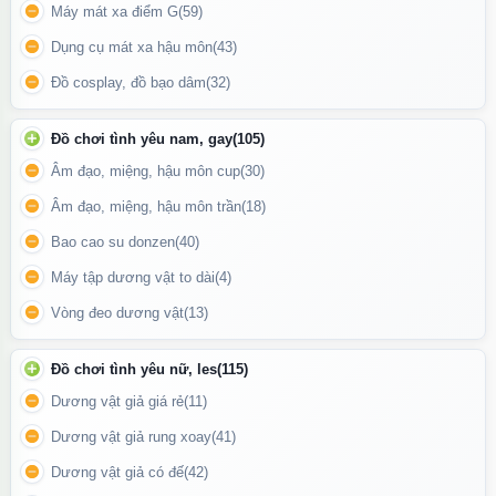
Máy mát xa điểm G
(59)
Dụng cụ mát xa hậu môn
(43)
Đồ cosplay, đồ bạo dâm
(32)
Đồ chơi tình yêu nam, gay
(105)
Âm đạo, miệng, hậu môn cup
(30)
Âm đạo, miệng, hậu môn trần
(18)
Bao cao su donzen
(40)
Cùng
12 chế độ rung linh hoạt
, sản phẩm dễ dàng điều chỉnh
Máy tập dương vật to dài
(4)
theo cảm xúc, mang lại khoái cảm mạnh mẽ và nhanh chóng hơn
Vòng đeo dương vật
(13)
cho người sử dụng.
Đồ chơi tình yêu nữ, les
(115)
Dương vật giả giá rẻ
(11)
Dương vật giả rung xoay
(41)
Dương vật giả có đế
(42)