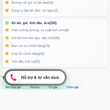
Dương vật giả có đai đeo
(19)
Dụng cụ tập âm đạo, nở ngực
(2)
Xịt xts, gel, tinh dầu, bcs
(152)
Viên cường dương, xịt xuất tinh sớm
(9)
Gel bôi trơn âm đạo, hậu môn
(44)
Bao cao su chính hãng
(23)
Sản phẩm dễ dàng điều chỉnh tính năng theo cảm xúc, mang lại
Chai hít chính hãng
(43)
khoái cảm mạnh mẽ và nhanh chóng hơn cho người sử dụng.
Tinh dầu mát xa
(33)
Chất Liệu Silicone Cao Cấp – An Toàn Cho Vùng Kín
TÌM KIẾM NHIỀU NHẤT
Chất liệu
silicone y tế cao cấp
, mềm mịn, đàn hồi tốt
Âm đạo giả
Sextoy
Cu giả
Chim giả
Không mùi, không gây kích ứng
An toàn tuyệt đối khi tiếp xúc trực tiếp với cơ thể
Máy rung âm đạo
Popper
Sextoy nữ
Sex toy
Sextoy nam
Svakom
Bề mặt mượt mà giúp cảm giác thâm nhập êm ái, chân thật và dễ