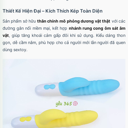
Ốp lưng iPhone 17 Pro Max Clear Case
Magnetic trong suốt
Thiết Kế Hiện Đại – Kích Thích Kép Toàn Diện
Mã
OPC17MX
trị giá
70.000₫
Sản phẩm sở hữu
thân chính mô phỏng dương vật thật
với các
đường gân nổi mềm mại, kết hợp
nhánh rung cong ôm sát âm
vật
, giúp tăng khoái cảm gấp đôi khi sử dụng. Kiểu dáng thon
Ốp lưng iPhone 17 Pro Max TPU Space trong
gọn, dễ cầm nắm, phù hợp cho cả người mới lẫn người đã quen
suốt
dùng sextoy.
Mã
OP17MX
trị giá
70.000₫
Ốp lưng iPhone 17 Pro TPU Space trong suốt
tối giản
Mã
OP17Pr
trị giá
70.000₫
Ốp lưng iPhone 17 TPU Space trong suốt tối
giản
Mã
OP17
trị giá
70.000₫