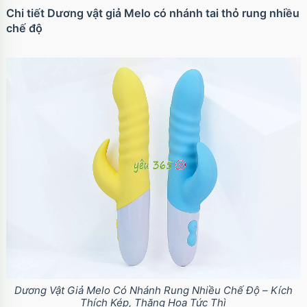
Chi tiết Dương vật giả Melo có nhánh tai thỏ rung nhiều
chế độ
Ốp lưng iPhone 17 Air TPU Space trong suốt
tối giản
Mã
OP17AIR
trị giá
70.000₫
Ốp lưng iPhone 17 Pro Clear Case Magnetic
trong suốt
Mã
OPC17PR
trị giá
70.000₫
Ốp lưng MagSafe iPhone 17 Clear Case trong
suốt tối giản
Mã
OPC17
trị giá
70.000₫
Dương Vật Giả Melo Có Nhánh Rung Nhiều Chế Độ – Kích
Thích Kép, Thăng Hoa Tức Thì