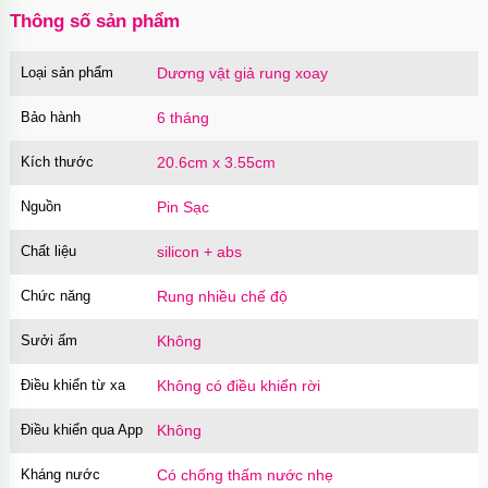
Thông số sản phẩm
Loại sản phẩm
Dương vật giả rung xoay
Bao cao su Sure Dongkuk Dotted 10 chiếc gai
nổi kích thích
Bảo hành
6 tháng
Mã
BSD10
trị giá
60.000₫
Kích thước
20.6cm x 3.55cm
Nguồn
Pin Sạc
Ốp lưng MagSafe iPhone 16 Pro Clear Case
trong suốt
Chất liệu
silicon + abs
Mã
OPC16PR
trị giá
70.000₫
Chức năng
Rung nhiều chế độ
Sưởi ấm
Không
Ốp lưng MagSafe iPhone 16 Pro Max Clear
Case trong suốt
Điều khiển từ xa
Không có điều khiển rời
Mã
OPC16MX
trị giá
70.000₫
Điều khiển qua App
Không
Kháng nước
Có chống thấm nước nhẹ