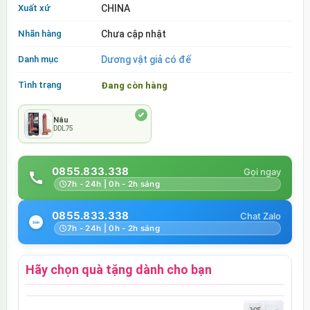
Xuất xứ
CHINA
Nhãn hàng
Chưa cập nhật
Danh mục
Dương vật giả có đế
Tình trạng
Đang còn hàng
Nâu
DDL75
0855.833.338
7h - 24h | 0h - 2h sáng
0855.833.338
7h - 24h | 0h - 2h sáng
Hãy chọn quà tặng dành cho bạn