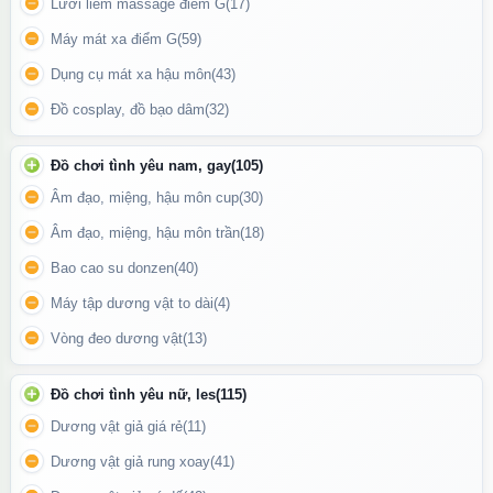
Lưỡi liếm massage điểm G
(17)
ai thích cảm giác kiểm soát bằng tay mà không bị phụ thuộc vào
Máy mát xa điểm G
(59)
rung động máy móc.
Dụng cụ mát xa hậu môn
(43)
Thân thiện với da:
Chất liệu không chứa chất độc hại, dễ vệ sinh
và không gây kích ứng da.
Đồ cosplay, đồ bạo dâm
(32)
Đồ chơi tình yêu nam, gay
(105)
Âm đạo, miệng, hậu môn cup
(30)
Âm đạo, miệng, hậu môn trần
(18)
Bao cao su donzen
(40)
Máy tập dương vật to dài
(4)
Vòng đeo dương vật
(13)
Đồ chơi tình yêu nữ, les
(115)
Dương vật giả giá rẻ
(11)
Dương vật giả rung xoay
(41)