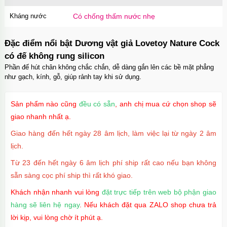
Kháng nước
Có chống thấm nước nhẹ
Đặc điểm nổi bật Dương vật giả Lovetoy Nature Cock
có đế không rung silicon
Phần đế hút chân không chắc chắn, dễ dàng gắn lên các bề mặt phẳng
như gạch, kính, gỗ, giúp rảnh tay khi sử dụng.
Sản phẩm nào cũng
đều có sẵn
, anh chị mua cứ chọn shop sẽ
giao nhanh nhất ạ.
Giao hàng đến hết ngày 28 âm lịch, làm việc lại từ ngày 2 âm
lịch.
Từ 23 đến hết ngày 6 âm lịch phí ship rất cao nếu bạn không
sẵn sàng cọc phí ship thì rất khó giao.
Khách nhận nhanh vui lòng
đặt trực tiếp trên web bộ phận giao
hàng sẽ liên hệ ngay
. Nếu khách đặt qua ZALO shop chưa trả
lời kịp, vui lòng chờ ít phút ạ.