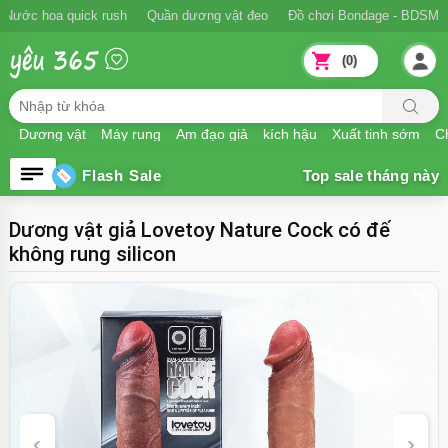
Ngăn xuất tinh sớm
Nước hoa quick rush
Quần dương vật đeo
Đồ
(0)
Dương vật
Máy rung
Âm đạo giả
kích hậu
Xuất tinh sớm
Ch
Flash Sale
Dương vật giả Lovetoy Nature Cock có đế
không rung silicon