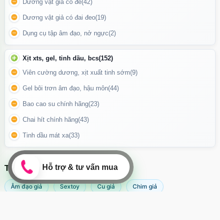
Dương vật giả có đế
(42)
Phần đầu dương vật hồng hào trơn mỡn không khác gì dương
Dương vật giả có đai đeo
(19)
vật thật
Dụng cụ tập âm đạo, nở ngực
(2)
Cách dùng
Xịt xts, gel, tinh dầu, bcs
(152)
Vệ sinh sạch sẽ trước khi sử dụng.
Viên cường dương, xịt xuất tinh sớm
(9)
Bôi một lượng vừa đủ gel bôi trơn gốc nước lên sản phẩm và
Gel bôi trơn âm đạo, hậu môn
(44)
vùng nhạy cảm.
Bao cao su chính hãng
(23)
Dùng tay điều khiển hoặc gắn đế hút lên mặt phẳng, sau đó từ từ
Chai hít chính hãng
(43)
sử dụng theo nhu cầu.
Tinh dầu mát xa
(33)
Sau khi sử dụng, vệ sinh sạch với xà phòng dịu nhẹ hoặc dung
dịch vệ sinh đồ chơi tình dục.
TÌM KIẾM NHIỀU NHẤT
Âm đạo giả
Sextoy
Cu giả
Chim giả
Máy rung âm đạo
Popper
Sextoy nữ
Sex toy