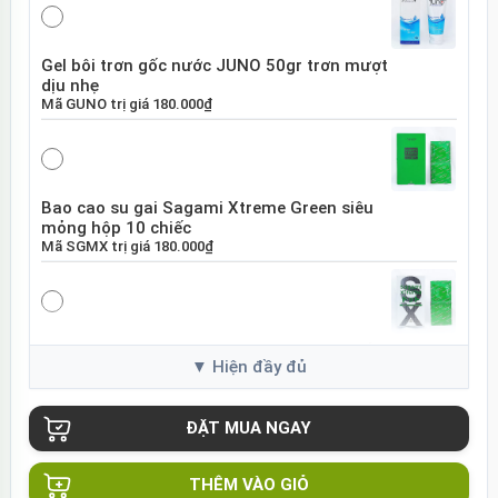
Gel bôi trơn gốc nước JUNO 50gr trơn mượt
dịu nhẹ
Mã
GUNO
trị giá
180.000₫
Bao cao su gai Sagami Xtreme Green siêu
mỏng hộp 10 chiếc
Mã
SGMX
trị giá
180.000₫
Bao cao su Sagami Xtreme White Nhật Bản
hộp 10 chiếc
Mã
SGME
trị giá
120.000₫
THÊM VÀO GIỎ
Bao cao su Sagami Xtreme siêu mỏng hộp