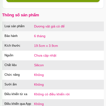
10 chiếc Nhật Bản
Mã
BSX60
trị giá
130.000₫
Thông số sản phẩm
Loại sản phẩm
Dương vật giả có đế
Củ sạc Hoco Mini Travel Charger 10.5W
nhanh an toàn
Bảo hành
6 tháng
Mã
HOCO
trị giá
90.000₫
Kích thước
19.5cm x 3.9cm
Nguồn
Chưa cập nhật
Chất liệu
Silicon
Chức năng
Không
Sưởi ấm
Không
Điều khiển từ xa
Không có điều khiển rời
Điều khiển qua App
Không