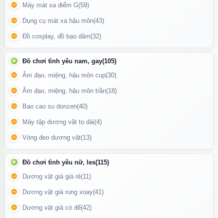
Máy mát xa điểm G
(59)
Tính năng đặc biệt
Dụng cụ mát xa hậu môn
(43)
Kích thước siêu lớn, mang lại cảm giác cực mạnh và mới lạ.
Đồ cosplay, đồ bạo dâm
(32)
Dễ dàng sử dụng cả solo lẫn kết hợp cùng bạn tình.
Vệ sinh đơn giản, nhanh chóng sau mỗi lần sử dụng.
Đồ chơi tình yêu nam, gay
(105)
Âm đạo, miệng, hậu môn cup
(30)
Âm đạo, miệng, hậu môn trần
(18)
Bao cao su donzen
(40)
Máy tập dương vật to dài
(4)
Vòng đeo dương vật
(13)
Đồ chơi tình yêu nữ, les
(115)
Dương vật giả giá rẻ
(11)
Dương vật giả rung xoay
(41)
Dương vật giả có đế
(42)