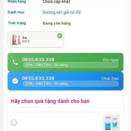
Nhãn hàng
Chưa cập nhật
Danh mục
Dương vật giả có đế
Tình trạng
Đang còn hàng
Da
KS10
0855.833.338
7h - 24h | 0h - 2h sáng
0855.833.338
7h - 24h | 0h - 2h sáng
Hãy chọn quà tặng dành cho bạn