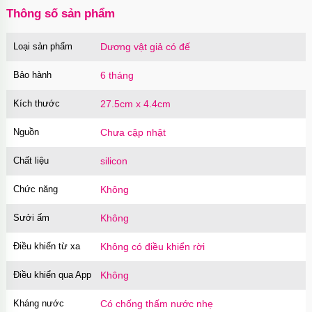
Thông số sản phẩm
Loại sản phẩm
Dương vật giả có đế
Củ sạc Hoco Mini Travel Charger 10.5W
nhanh an toàn
Bảo hành
6 tháng
Mã
HOCO
trị giá
90.000₫
Kích thước
27.5cm x 4.4cm
Nguồn
Chưa cập nhật
Chất liệu
silicon
Chức năng
Không
Sưởi ấm
Không
Điều khiển từ xa
Không có điều khiển rời
Điều khiển qua App
Không
Kháng nước
Có chống thấm nước nhẹ