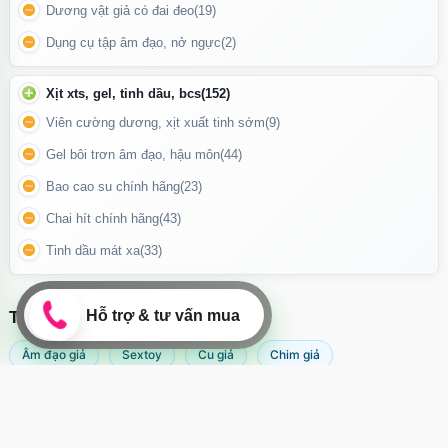
Dương vật giả có đai đeo
(19)
Dụng cụ tập âm đạo, nở ngực
(2)
Sản phẩm sở hữu kích thước khủng 10 inch cùng gân guốc nổi
rõ, mang lại cảm giác chân thật và khoái cảm cực mạnh cho
Xịt xts, gel, tinh dầu, bcs
(152)
người dùng.
Viên cường dương, xịt xuất tinh sớm
(9)
Cách sử dụng
Gel bôi trơn âm đạo, hậu môn
(44)
Bao cao su chính hãng
(23)
Vệ sinh sản phẩm sạch sẽ bằng nước ấm hoặc dung dịch vệ sinh
chuyên dụng trước và sau khi dùng.
Chai hít chính hãng
(43)
Dùng kèm gel bôi trơn để tăng cảm giác trơn tru và thoải mái.
Tinh dầu mát xa
(33)
Gắn sản phẩm lên bề mặt phẳng với đế hút chân không, sau đó
chọn tư thế yêu thích để tận hưởng.
TÌM KIẾM NHIỀU NHẤT
Âm đạo giả
Sextoy
Cu giả
Chim giả
Máy rung âm đạo
Popper
Sextoy nữ
Sex toy
Sextoy nam
Svakom