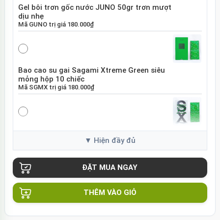
Gel bôi trơn gốc nước JUNO 50gr trơn mượt
dịu nhẹ
Mã
GUNO
trị giá
180.000₫
Bao cao su gai Sagami Xtreme Green siêu
mỏng hộp 10 chiếc
Mã
SGMX
trị giá
180.000₫
Bao cao su Sagami Xtreme White Nhật Bản
hộp 10 chiếc
Mã
SGME
trị giá
120.000₫
THÊM VÀO GIỎ
Bao cao su Sagami Xtreme siêu mỏng hộp
10 chiếc Nhật Bản
Mã
BSX60
trị giá
130.000₫