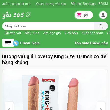
Ngăn xuất tinh sớm
Nước hoa quick rush
Quần dương vật đeo
Đồ
(0)
Dương vật
Máy rung
Âm đạo giả
kích hậu
Xuất tinh sớm
Ch
Flash Sale
Dương vật giả Lovetoy King Size 10 inch có đế
hàng khủng