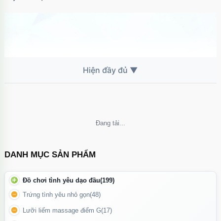
Không thể tải nội dung
DANH MỤC SẢN PHẨM
Đồ chơi tình yêu dạo đầu
(199)
Lovetoy King Size 10 inch
không chỉ là sextoy, mà còn là công
cụ giúp bạn chạm đến những đỉnh cao khoái cảm mới mẻ và
Trứng tình yêu nhỏ gọn
(48)
bùng nổ.
Lưỡi liếm massage điểm G
(17)