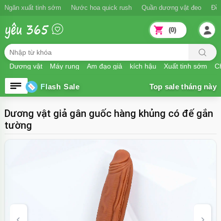
Ngăn xuất tinh sớm
Nước hoa quick rush
Quần dương vật đeo
Đồ
(0)
Dương vật
Máy rung
Âm đạo giả
kích hậu
Xuất tinh sớm
Ch
Flash Sale
Dương vật giả gân guốc hàng khủng có đế gắn
tường