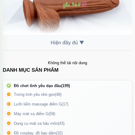
Không thể tải nội dung
Kích thích sâu với thân dương vật cứng cáp và các đường gân
DANH MỤC SẢN PHẨM
nổi bật tạo ma sát mạnh mẽ.
Tính năng đặc biệt:
Đồ chơi tình yêu dạo đầu
(199)
Trứng tình yêu nhỏ gọn
(48)
Phần thân được đúc nguyên khối với độ cứng vừa phải, mang lại
cảm giác đâm sâu và đầy đặn.
Lưỡi liếm massage điểm G
(17)
Đế hút chân không chắc chắn, bạn có thể dính sản phẩm lên sàn,
Máy mát xa điểm G
(59)
tường nhà tắm, ghế, hoặc các bề mặt nhẵn khác để sử dụng
Dụng cụ mát xa hậu môn
(43)
không cần tay.
Đồ cosplay, đồ bạo dâm
(32)