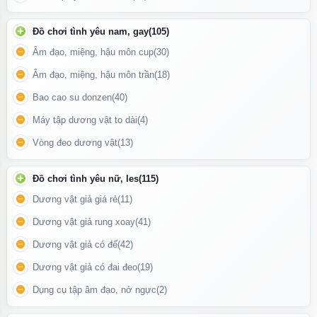
Hình dáng chân thực, màu sắc tông socola trầm ấm, giúp tăng
cảm giác kích thích về mặt thị giác.
Đồ chơi tình yêu nam, gay
(105)
Âm đạo, miệng, hậu môn cup
(30)
Âm đạo, miệng, hậu môn trần
(18)
Bao cao su donzen
(40)
Máy tập dương vật to dài
(4)
Vòng đeo dương vật
(13)
Đồ chơi tình yêu nữ, les
(115)
Dương vật giả giá rẻ
(11)
Dương vật giả rung xoay
(41)
Dương vật giả có đế
(42)
Dương vật giả có đai đeo
(19)
Thiết kế chân thực từng đường nét – từ gân guốc cho đến bìu,
Dụng cụ tập âm đạo, nở ngực
(2)
mang lại cảm giác như thật khi sử dụng.