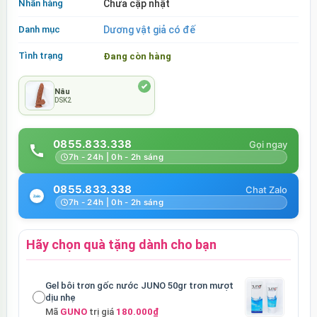
Nhãn hàng
Chưa cập nhật
Danh mục
Dương vật giả có đế
Tình trạng
Đang còn hàng
Nâu
DSK2
0855.833.338
7h - 24h | 0h - 2h sáng
0855.833.338
7h - 24h | 0h - 2h sáng
Hãy chọn quà tặng dành cho bạn
Gel bôi trơn gốc nước JUNO 50gr trơn mượt
dịu nhẹ
Mã
GUNO
trị giá
180.000₫