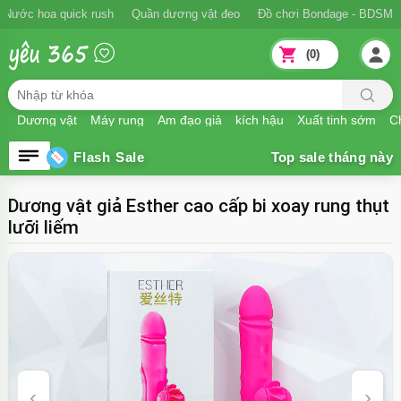
Ngăn xuất tinh sớm
Nước hoa quick rush
Quần dương vật đeo
Đồ
(0)
Dương vật
Máy rung
Âm đạo giả
kích hậu
Xuất tinh sớm
Ch
Flash Sale
Dương vật giả Esther cao cấp bi xoay rung thụt
lưỡi liếm