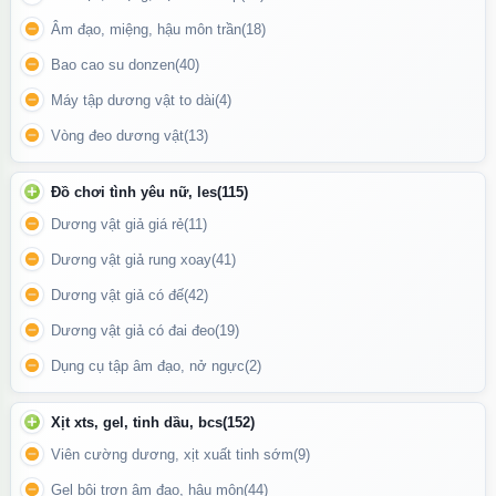
Sạc pin tiện lợi
, không cần thay pin, dễ dàng sử dụng bất cứ lúc
nào.
Âm đạo, miệng, hậu môn trần
(18)
Chống nước hiệu quả
, phù hợp sử dụng trong phòng tắm hoặc
Bao cao su donzen
(40)
vệ sinh thoải mái sau mỗi lần dùng.
Máy tập dương vật to dài
(4)
Vòng đeo dương vật
(13)
Đồ chơi tình yêu nữ, les
(115)
Dương vật giả giá rẻ
(11)
Dương vật giả rung xoay
(41)
Dương vật giả có đế
(42)
Dương vật giả có đai đeo
(19)
Dụng cụ tập âm đạo, nở ngực
(2)
Xịt xts, gel, tinh dầu, bcs
(152)
Viên cường dương, xịt xuất tinh sớm
(9)
Gel bôi trơn âm đạo, hậu môn
(44)