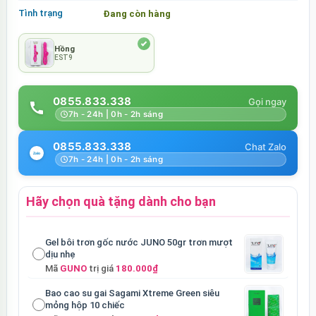
Tình trạng
Đang còn hàng
Hồng
EST9
0855.833.338
7h - 24h | 0h - 2h sáng
0855.833.338
7h - 24h | 0h - 2h sáng
Hãy chọn quà tặng dành cho bạn
Gel bôi trơn gốc nước JUNO 50gr trơn mượt
dịu nhẹ
Mã
GUNO
trị giá
180.000₫
Bao cao su gai Sagami Xtreme Green siêu
mỏng hộp 10 chiếc