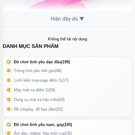
Không thể tải nội dung
DANH MỤC SẢN PHẨM
Dương vật giả Esther đa năng cao cấp
là lựa chọn hoàn hảo
Đồ chơi tình yêu dạo đầu
(199)
cho những ai yêu thích sự chăm sóc tinh tế nhưng vẫn đầy bùng
Trứng tình yêu nhỏ gọn
(48)
nổ về cảm xúc
Lưỡi liếm massage điểm G
(17)
Tính Năng Đặc Biệt:
Máy mát xa điểm G
(59)
Dụng cụ mát xa hậu môn
(43)
Chế độ rung – thụt – xoay linh hoạt
, nhiều cấp độ tùy chỉnh
theo ý thích.
Đồ cosplay, đồ bạo dâm
(32)
Lưỡi xoay kích thích âm vật
có thể hoạt động độc lập, mang
Đồ chơi tình yêu nam, gay
(105)
đến cảm giác như thật.
Âm đạo, miệng, hậu môn cup
(30)