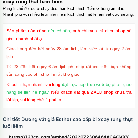
xoay rung thụt lưỡi liếm
Rung 8 chế độ, có bi chạy dọc thân kích thích điểm G trong âm đạo.
Nhánh phụ với nhiều lưỡi nhỏ mềm kích thích hạt le, âm vật cực sướng.
Sản phẩm nào cũng
đều có sẵn
, anh chị mua cứ chọn shop sẽ
giao nhanh nhất ạ.
Giao hàng đến hết ngày 28 âm lịch, làm việc lại từ ngày 2 âm
lịch.
Từ 23 đến hết ngày 6 âm lịch phí ship rất cao nếu bạn không
sẵn sàng cọc phí ship thì rất khó giao.
Khách nhận nhanh vui lòng
đặt trực tiếp trên web bộ phận giao
hàng sẽ liên hệ ngay
. Nếu khách đặt qua ZALO shop chưa trả
lời kịp, vui lòng chờ ít phút ạ.
Chi tiết Dương vật giả Esther cao cấp bi xoay rung thụt
lưỡi liếm
https://123coi.com/embed/20220723064648CAQVXY