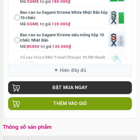
Mã
SGMX
trị giá
180.000₫
Bao cao su Sagami Xtreme White Nhật Bản hộp
10 chiếc
Mã
SGME
trị giá
120.000₫
Bao cao su Sagami Xtreme siêu mỏng hộp 10
chiếc Nhật Bản
Mã
BSX60
trị giá
130.000₫
Củ sạc Hoco Mini Travel Charger 10.5W nhanh
an toàn
Mã
HOCO
trị giá
90.000₫
THÊM VÀO GIỎ
Thông số sản phẩm