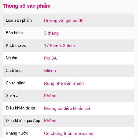
Thông số sản phẩm
Loại sản phẩm
Dương vật giả có đế
Bao cao su Sure Dongkuk Dotted 10 chiếc gai
nổi kích thích
Bảo hành
3 tháng
Mã
BSD10
trị giá
60.000₫
Kích thước
17.5cm x 3.4cm
Nguồn
Pin 3A
Ốp lưng MagSafe iPhone 16 Pro Clear Case
trong suốt
Chất liệu
silicon
Mã
OPC16PR
trị giá
70.000₫
Chức năng
Rung nhẹ đến mạnh
Sưởi ấm
Không
Ốp lưng MagSafe iPhone 16 Pro Max Clear
Case trong suốt
Điều khiển từ xa
Không có điều khiển rời
Mã
OPC16MX
trị giá
70.000₫
Điều khiển qua App
Không
Kháng nước
Có chống thấm nước nhẹ