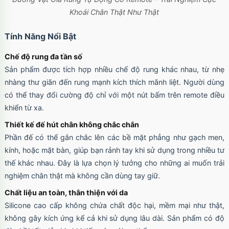
Ốp lưng iPhone 17 Pro Max Clear Case
Khoái Chân Thật Như Thật
Magnetic trong suốt
Mã
OPC17MX
trị giá
70.000₫
Tính Năng Nổi Bật
Chế độ rung đa tần số
Sản phẩm được tích hợp nhiều chế độ rung khác nhau, từ nhẹ
Ốp lưng iPhone 17 Pro Max TPU Space trong
nhàng thư giãn đến rung mạnh kích thích mãnh liệt. Người dùng
suốt
Mã
OP17MX
trị giá
70.000₫
có thể thay đổi cường độ chỉ với một nút bấm trên remote điều
khiển từ xa.
Thiết kế đế hút chân không chắc chắn
Phần đế có thể gắn chắc lên các bề mặt phẳng như gạch men,
Ốp lưng iPhone 17 Pro TPU Space trong suốt
tối giản
kính, hoặc mặt bàn, giúp bạn rảnh tay khi sử dụng trong nhiều tư
Mã
OP17Pr
trị giá
70.000₫
thế khác nhau. Đây là lựa chọn lý tưởng cho những ai muốn trải
nghiệm chân thật mà không cần dùng tay giữ.
Chất liệu an toàn, thân thiện với da
Ốp lưng iPhone 17 TPU Space trong suốt tối
Silicone cao cấp không chứa chất độc hại, mềm mại như thật,
giản
không gây kích ứng kể cả khi sử dụng lâu dài. Sản phẩm có độ
Mã
OP17
trị giá
70.000₫