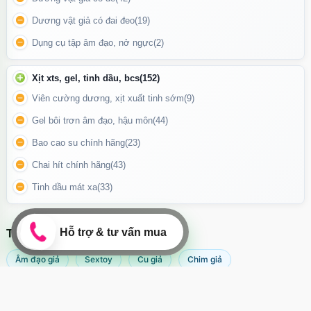
Dương vật giả có đai đeo
(19)
Dụng cụ tập âm đạo, nở ngực
(2)
Điều khiển sử dụng pin rời AAA
Xịt xts, gel, tinh dầu, bcs
(152)
Công dụng:
Viên cường dương, xịt xuất tinh sớm
(9)
Giúp giải tỏa nhu cầu sinh lý một cách an toàn và riêng tư.
Gel bôi trơn âm đạo, hậu môn
(44)
Kích thích điểm G và khu vực nhạy cảm hiệu quả.
Bao cao su chính hãng
(23)
Tăng khoái cảm khi sử dụng cùng popper hoặc các sản phẩm hỗ
Chai hít chính hãng
(43)
trợ khác.
Tinh dầu mát xa
(33)
Có thể dùng cho màn dạo đầu, hỗ trợ khám phá khoái cảm cá
nhân hoặc trong quan hệ đôi.
TÌM KIẾM NHIỀU NHẤT
Âm đạo giả
Sextoy
Cu giả
Chim giả
Máy rung âm đạo
Popper
Sextoy nữ
Sex toy