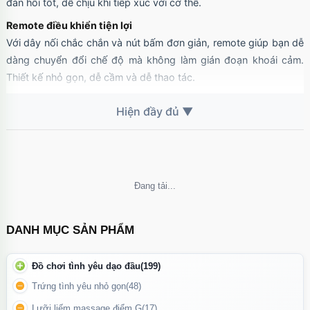
đàn hồi tốt, dễ chịu khi tiếp xúc với cơ thể.
Remote điều khiển tiện lợi
Với dây nối chắc chắn và nút bấm đơn giản, remote giúp bạn dễ
dàng chuyển đổi chế độ mà không làm gián đoạn khoái cảm.
Thiết kế nhỏ gọn, dễ cầm và dễ thao tác.
Chống nước (ở mức cơ bản)
Có thể vệ sinh sản phẩm dưới vòi nước nhưng không nên ngâm
toàn bộ trong nước hoặc sử dụng khi tắm nếu chưa kiểm tra kỹ
khả năng chống nước của phần động cơ và remote.
Không thể tải nội dung
DANH MỤC SẢN PHẨM
Đồ chơi tình yêu dạo đầu
(199)
Trứng tình yêu nhỏ gọn
(48)
Lưỡi liếm massage điểm G
(17)