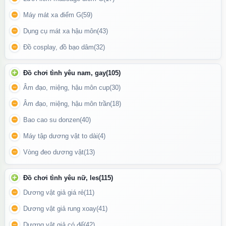
Máy mát xa điểm G
(59)
Dụng cụ mát xa hậu môn
(43)
Đồ cosplay, đồ bạo dâm
(32)
Đồ chơi tình yêu nam, gay
(105)
Hướng dẫn sử dụng điều khiển đi kèm dương vật giả
Âm đạo, miệng, hậu môn cup
(30)
Âm đạo, miệng, hậu môn trần
(18)
Bao cao su donzen
(40)
Máy tập dương vật to dài
(4)
Vòng đeo dương vật
(13)
Đồ chơi tình yêu nữ, les
(115)
Dương vật giả giá rẻ
(11)
Dương vật giả rung xoay
(41)
Dương vật giả có đế
(42)