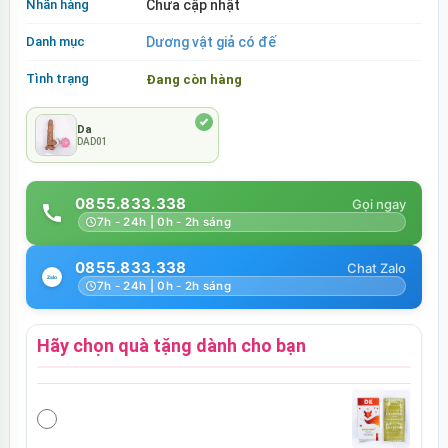
Nhãn hàng
Chưa cập nhật
Danh mục
Dương vật giả có đế
Tình trạng
Đang còn hàng
Da
DAD01
0855.833.338
7h - 24h | 0h - 2h sáng
0855.833.338
7h - 24h | 0h - 2h sáng
Hãy chọn quà tặng dành cho bạn