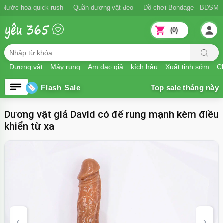
Ngăn xuất tinh sớm
Nước hoa quick rush
Quần dương vật đeo
Đồ
(0)
Dương vật
Máy rung
Âm đạo giả
kích hậu
Xuất tinh sớm
Ch
Flash Sale
Dương vật giả David có đế rung mạnh kèm điều
khiển từ xa