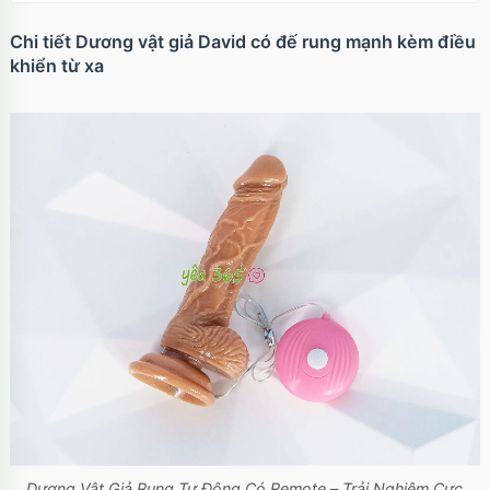
Chi tiết Dương vật giả David có đế rung mạnh kèm điều
khiển từ xa
Ốp lưng iPhone 17 Air TPU Space trong suốt
tối giản
Mã
OP17AIR
trị giá
70.000₫
Ốp lưng iPhone 17 Pro Clear Case Magnetic
trong suốt
Mã
OPC17PR
trị giá
70.000₫
Ốp lưng MagSafe iPhone 17 Clear Case trong
suốt tối giản
Mã
OPC17
trị giá
70.000₫
Dương Vật Giả Rung Tự Động Có Remote – Trải Nghiệm Cực