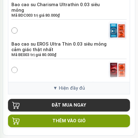
Bao cao su Charisma Ultrathin 0.03 siêu
mỏng
Mã
BDC003
trị giá
80.000₫
Bao cao su EROS Ultra Thin 0.03 siêu mỏng
cảm giác thật nhất
Mã
BE003
trị giá
80.000₫
Bao cao su EROS Super Dotted gai nổi tăng
khoái cảm
Mã
BES01
trị giá
80.000₫
THÊM VÀO GIỎ
Bao cao su Sure DongKuk Ultra Thin siêu
mỏng chân thật Hàn Quốc
Mã
BSUT
trị giá
60.000₫