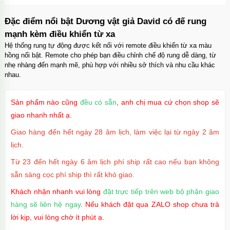
Ốp lưng iPhone 16 Pro Max TPU Space trong
suốt tối giản
Đặc điểm nổi bật Dương vật giả David có đế rung
Mã
OP16MX
trị giá
70.000₫
mạnh kèm điều khiển từ xa
Hệ thống rung tự động được kết nối với remote điều khiển từ xa màu
hồng nổi bật. Remote cho phép bạn điều chỉnh chế độ rung dễ dàng, từ
nhẹ nhàng đến mạnh mẽ, phù hợp với nhiều sở thích và nhu cầu khác
Ốp lưng iPhone 16 Pro TPU Space trong suốt
nhau.
chống sốc
Mã
OP16Pr
trị giá
70.000₫
Sản phẩm nào cũng
đều có sẵn
, anh chị mua cứ chọn shop sẽ
giao nhanh nhất ạ.
Giao hàng đến hết ngày 28 âm lịch, làm việc lại từ ngày 2 âm
Ốp lưng iPhone 16 TPU Space trong suốt tối
lịch.
giản
Mã
OP16
trị giá
70.000₫
Từ 23 đến hết ngày 6 âm lịch phí ship rất cao nếu bạn không
sẵn sàng cọc phí ship thì rất khó giao.
Khách nhận nhanh vui lòng
đặt trực tiếp trên web bộ phận giao
hàng sẽ liên hệ ngay
Ốp lưng MagSafe iPhone 17 Air Clear Case
. Nếu khách đặt qua ZALO shop chưa trả
trong suốt
lời kịp, vui lòng chờ ít phút ạ.
Mã
OPC17A
trị giá
70.000₫