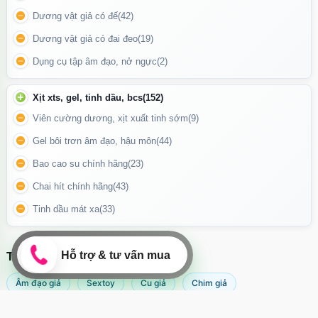
Trang bị đa dạng chế độ rung với nhịp điệu khác nhau.
Dương vật giả có đế
(42)
Rung êm, sâu, không gây khó chịu khi sử dụng lâu.
Dương vật giả có đai đeo
(19)
Phù hợp cho cả người mới bắt đầu lẫn người đã quen sử dụng
Dụng cụ tập âm đạo, nở ngực
(2)
sextoy
Xịt xts, gel, tinh dầu, bcs
(152)
🎛️ Điều Khiển Đơn Giản, Dễ Sử Dụng
Viên cường dương, xịt xuất tinh sớm
(9)
Thiết kế
2 nút bấm riêng biệt
:
Gel bôi trơn âm đạo, hậu môn
(44)
Nhấn giữ 3 giây để bật/tắt nguồn và chuyển chế độ rung.
Bao cao su chính hãng
(23)
Nhấn giữ 3 giây để bật/tắt chế độ phát nhiệt.
Chai hít chính hãng
(43)
Tinh dầu mát xa
(33)
Nút bấm nổi, thao tác dễ dàng ngay cả trong điều kiện thiếu
sáng.
TÌM KIẾM NHIỀU NHẤT
Âm đạo giả
Sextoy
Cu giả
Chim giả
Máy rung âm đạo
Popper
Sextoy nữ
Sex toy