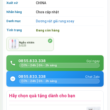
Xuất xứ
CHINA
Nhãn hàng
Chưa cập nhật
Danh mục
Dương vật giả rung xoay
Tình trạng
Đang còn hàng
Ngẫu nhiên
DJ225
0855.833.338
7h - 24h | 0h - 2h sáng
0855.833.338
7h - 24h | 0h - 2h sáng
Hãy chọn quà tặng dành cho bạn