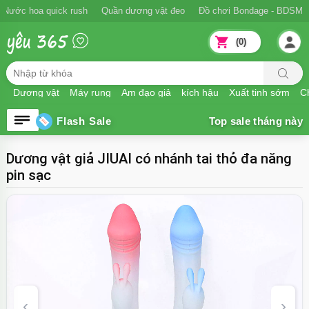
Ngăn xuất tinh sớm
Nước hoa quick rush
Quần dương vật đeo
Đồ
(0)
Dương vật
Máy rung
Âm đạo giả
kích hậu
Xuất tinh sớm
Ch
Flash Sale
Dương vật giả JIUAI có nhánh tai thỏ đa năng
pin sạc