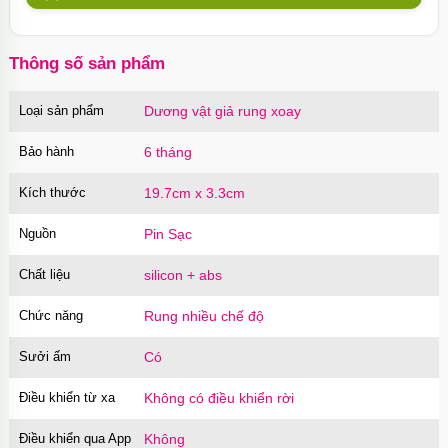
10 chiếc Nhật Bản
Mã
BSX60
trị giá
130.000₫
Thông số sản phẩm
Loại sản phẩm
Dương vật giả rung xoay
Củ sạc Hoco Mini Travel Charger 10.5W
nhanh an toàn
Bảo hành
6 tháng
Mã
HOCO
trị giá
90.000₫
Kích thước
19.7cm x 3.3cm
Nguồn
Pin Sạc
Chất liệu
silicon + abs
Chức năng
Rung nhiều chế độ
Sưởi ấm
Có
Điều khiển từ xa
Không có điều khiển rời
Điều khiển qua App
Không