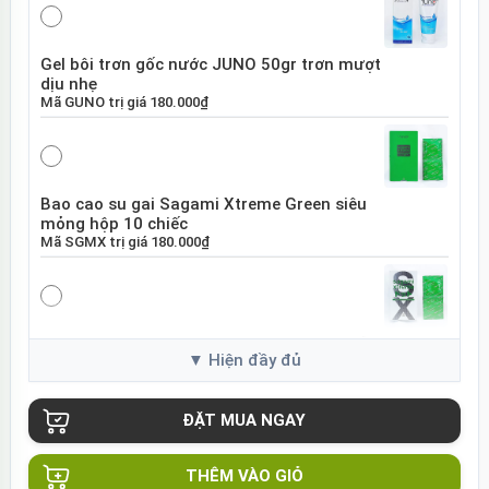
Gel bôi trơn gốc nước JUNO 50gr trơn mượt
dịu nhẹ
Mã
GUNO
trị giá
180.000₫
Bao cao su gai Sagami Xtreme Green siêu
mỏng hộp 10 chiếc
Mã
SGMX
trị giá
180.000₫
Bao cao su Sagami Xtreme White Nhật Bản
hộp 10 chiếc
Mã
SGME
trị giá
120.000₫
THÊM VÀO GIỎ
Bao cao su Sagami Xtreme siêu mỏng hộp