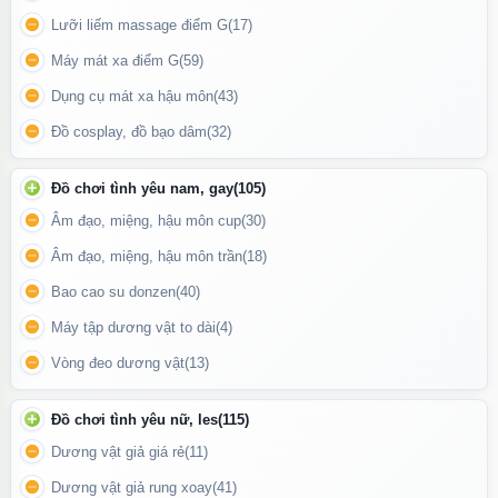
Lưỡi liếm massage điểm G
(17)
Máy mát xa điểm G
(59)
Dụng cụ mát xa hậu môn
(43)
Đồ cosplay, đồ bạo dâm
(32)
Đồ chơi tình yêu nam, gay
(105)
Âm đạo, miệng, hậu môn cup
(30)
Âm đạo, miệng, hậu môn trần
(18)
Bao cao su donzen
(40)
Máy tập dương vật to dài
(4)
Vòng đeo dương vật
(13)
Dương vật giả có nhánh tai thỏ JIUAI rất thích hợp giúp cho cặp
đôi muốn làm mới trải nghiệm yêu một cách tinh tế và riêng tư.
Đồ chơi tình yêu nữ, les
(115)
Dương vật giả giá rẻ
(11)
🌊 Nhiều Chế Độ Rung Mạnh Mẽ
Dương vật giả rung xoay
(41)