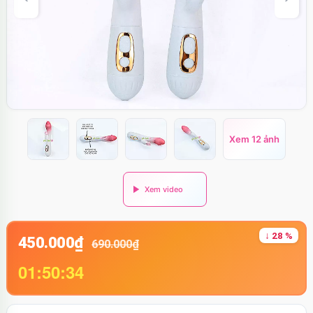
Xem 12 ảnh
↓ 28 %
450.000₫
690.000₫
01:50:33