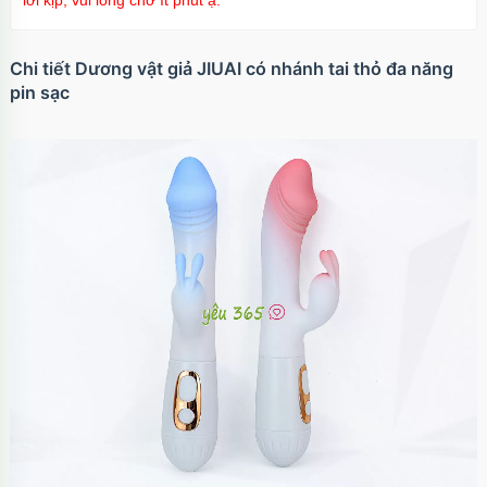
lời kịp, vui lòng chờ ít phút ạ.
Chi tiết Dương vật giả JIUAI có nhánh tai thỏ đa năng
pin sạc