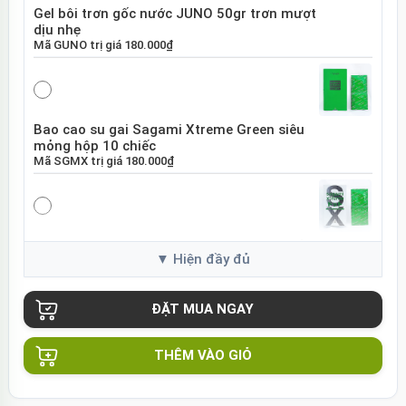
Gel bôi trơn gốc nước JUNO 50gr trơn mượt
dịu nhẹ
Mã
GUNO
trị giá
180.000₫
Bao cao su gai Sagami Xtreme Green siêu
mỏng hộp 10 chiếc
Mã
SGMX
trị giá
180.000₫
Bao cao su Sagami Xtreme White Nhật Bản
hộp 10 chiếc
Mã
SGME
trị giá
120.000₫
THÊM VÀO GIỎ
Bao cao su Sagami Xtreme siêu mỏng hộp
10 chiếc Nhật Bản
Mã
BSX60
trị giá
130.000₫