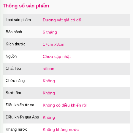
Thông số sản phẩm
Loại sản phẩm
Dương vật giả có đế
Củ sạc Hoco Mini Travel Charger 10.5W
nhanh an toàn
Bảo hành
6 tháng
Mã
HOCO
trị giá
90.000₫
Kích thước
17cm x3cm
Nguồn
Chưa cập nhật
Chất liệu
silicon
Chức năng
Không
Sưởi ấm
Không
Điều khiển từ xa
Không có điều khiển rời
Điều khiển qua App
Không
Kháng nước
Không kháng nước