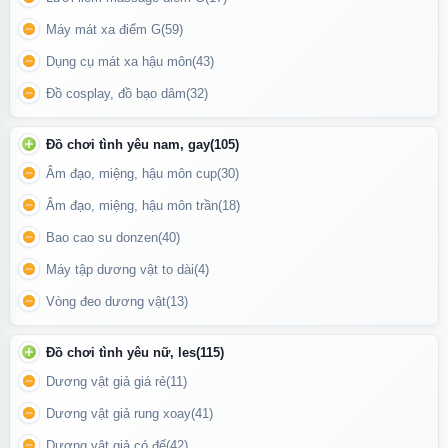
Máy mát xa điểm G
(59)
Dụng cụ mát xa hậu môn
(43)
Đồ cosplay, đồ bạo dâm
(32)
Với kiểu dáng mô phỏng dương vật thật cùng phần đầu khấc nổi
bật và gân chi tiết, sản phẩm mang lại trải nghiệm chân thật và
Đồ chơi tình yêu nam, gay
(105)
đầy khoái cảm.
Âm đạo, miệng, hậu môn cup
(30)
Âm đạo, miệng, hậu môn trần
(18)
Đế hút chân không chắc chắn – Linh hoạt mọi vị trí
Bao cao su donzen
(40)
Với phần đế hút chân không siêu bám, bạn có thể dễ dàng gắn
sản phẩm lên các bề mặt nhẵn như tường, gạch, gương, ghế
Máy tập dương vật to dài
(4)
hoặc sàn phòng tắm. Thiết kế này mang đến trải nghiệm rảnh tay
Vòng đeo dương vật
(13)
đầy hứng khởi và đa dạng tư thế sử dụng.
Đồ chơi tình yêu nữ, les
(115)
Dương vật giả giá rẻ
(11)
Dương vật giả rung xoay
(41)
Dương vật giả có đế
(42)