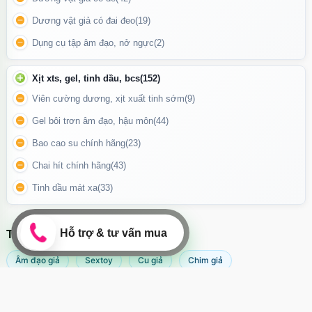
Dương vật giả có đai đeo
(19)
Dụng cụ tập âm đạo, nở ngực
(2)
Xịt xts, gel, tinh dầu, bcs
(152)
Viên cường dương, xịt xuất tinh sớm
(9)
Gel bôi trơn âm đạo, hậu môn
(44)
Bao cao su chính hãng
(23)
Chai hít chính hãng
(43)
Dương vật giả YEAIN Enduro Blaster chính là lựa chọn lý tưởng
Tinh dầu mát xa
(33)
cho những ai yêu thích sự chân thực, an toàn và dễ sử dụng.
Phù hợp cho cả người mới lẫn người có kinh nghiệm
TÌM KIẾM NHIỀU NHẤT
Sản phẩm phù hợp với mọi giới tính và đặc biệt lý tưởng cho
Âm đạo giả
Sextoy
Cu giả
Chim giả
những ai mới bắt đầu khám phá sextoy nhờ kích thước vừa phải
và thiết kế dễ sử dụng. Bạn có thể sử dụng kèm gel bôi trơn để
Máy rung âm đạo
Popper
Sextoy nữ
Sex toy
tăng khoái cảm và giảm ma sát.