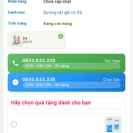
Nhãn hàng
Chưa cập nhật
Danh mục
Dương vật giả có đế
Tình trạng
Đang còn hàng
Da
DEB70
0855.833.338
7h - 24h | 0h - 2h sáng
0855.833.338
7h - 24h | 0h - 2h sáng
Hãy chọn quà tặng dành cho bạn