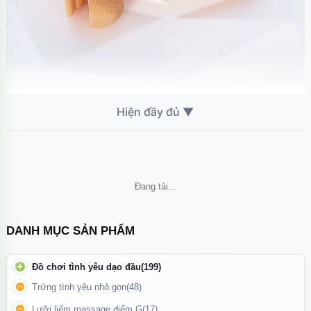
Chất liệu silicon y tế mềm mại, không chứa Phthalate giúp đảm
bảo an toàn khi sử dụng và dễ dàng vệ sinh sau mỗi lần dùng.
Không thể tải nội dung
DANH MỤC SẢN PHẨM
Đồ chơi tình yêu dạo đầu
(199)
Trứng tình yêu nhỏ gọn
(48)
Lưỡi liếm massage điểm G
(17)