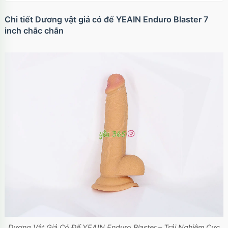
Chi tiết Dương vật giả có đế YEAIN Enduro Blaster 7
inch chắc chắn
Dương Vật Giả Có Đế YEAIN Enduro Blaster – Trải Nghiệm Cực