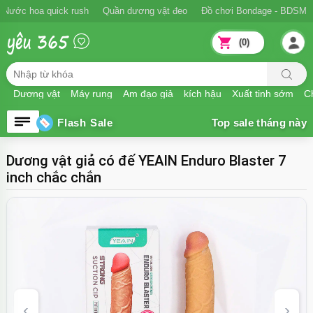
Ngăn xuất tinh sớm
Nước hoa quick rush
Quần dương vật đeo
Đồ
(0)
Dương vật
Máy rung
Âm đạo giả
kích hậu
Xuất tinh sớm
Ch
Flash Sale
Dương vật giả có đế YEAIN Enduro Blaster 7
inch chắc chắn