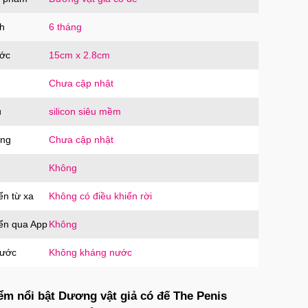
SD10
trị giá
60.000₫
h
6 tháng
ước
15cm x 2.8cm
ưng MagSafe iPhone 16 Pro Clear Case
g suốt
Chưa cập nhật
PC16PR
trị giá
70.000₫
u
silicon siêu mềm
ăng
Chưa cập nhật
ưng MagSafe iPhone 16 Pro Max Clear
Không
 trong suốt
PC16MX
trị giá
70.000₫
ển từ xa
Không có điều khiển rời
iển qua App
Không
ưng iPhone 16 Pro Max TPU Space trong
nước
Không kháng nước
tối giản
P16MX
trị giá
70.000₫
ểm nổi bật Dương vật giả có đế The Penis