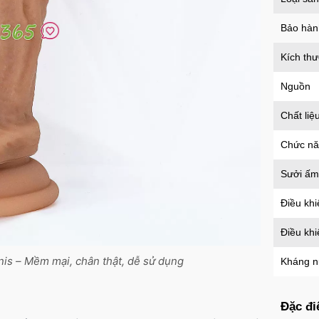
Mã
B
Bảo hàn
Kích th
Ốp l
tron
Nguồn
Mã
O
Chất liệ
Chức n
Ốp l
Sưởi ấm
Case
Mã
O
Điều khi
Điều kh
Ốp l
is – Mềm mại, chân thật, dễ sử dụng
Kháng 
suốt 
Mã
O
Đặc đi