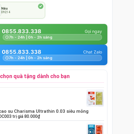
Nâu
D9214
0855.833.338
7h - 24h | 0h - 2h sáng
0855.833.338
7h - 24h | 0h - 2h sáng
chọn quà tặng dành cho bạn
cao su Charisma Ultrathin 0.03 siêu mỏng
DC003
trị giá
80.000₫