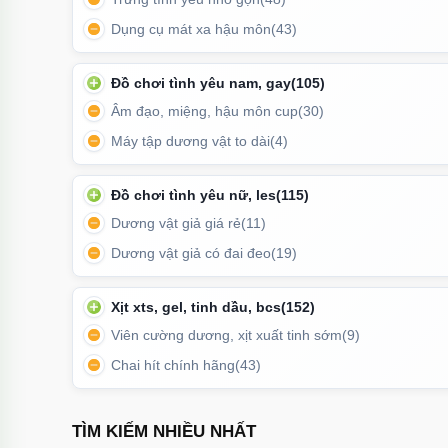
Dụng cụ mát xa hậu môn
(43)
Đồ chơi tình yêu nam, gay
(105)
Âm đạo, miệng, hậu môn cup
(30)
Máy tập dương vật to dài
(4)
Đồ chơi tình yêu nữ, les
(115)
The Penis là lựa chọn lý tưởng cho những ai yêu
Dương vật giả giá rẻ
(11)
Dương vật giả có đai đeo
(19)
Đế hút chân không chắc chắn
🧲
Xịt xts, gel, tinh dầu, bcs
(152)
Sản phẩm được trang bị đế hút lớn, bám dính tốt trê
Viên cường dương, xịt xuất tinh sớm
(9)
tường phòng tắm. Nhờ đó, bạn có thể sử dụng rảnh tay
động.
Chai hít chính hãng
(43)
TÌM KIẾM NHIỀU NHẤT