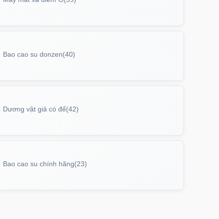
P17AIR
trị giá
70.000₫
ưng iPhone 17 Pro Clear Case Magnetic
Bao cao su donzen
(40)
g suốt
PC17PR
trị giá
70.000₫
Dương vật giả có đế
(42)
ưng MagSafe iPhone 17 Clear Case trong
tối giản
PC17
trị giá
70.000₫
Bao cao su chính hãng
(23)
ưng iPhone 17 Pro Max Clear Case
etic trong suốt
PC17MX
trị giá
70.000₫