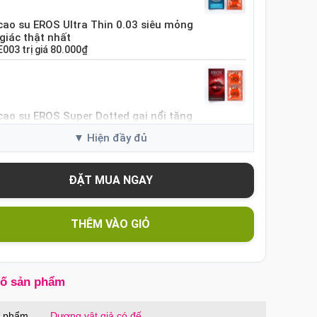
cao su EROS Ultra Thin 0.03 siêu mỏng
giác thật nhất
E003
trị giá
80.000₫
cao su EROS Super Dotted gai nổi tăng
i cảm
ES01
trị giá
80.000₫
cao su Sure DongKuk Ultra Thin siêu
 chân thật Hàn Quốc
THÊM VÀO GIỎ
SUT
trị giá
60.000₫
số sản phẩm
cao su Sure Dongkuk Dotted 10 chiếc gai
ích thích
n phẩm
Dương vật giả có đế