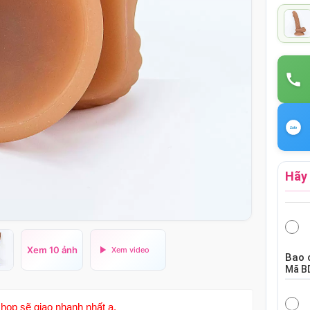
Hãy 
Xem 10 ảnh
Bao 
Mã
B
hop sẽ giao nhanh nhất ạ.