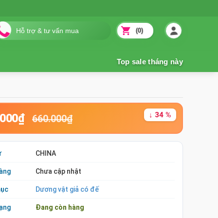
(0)
↓ 34 %
.000₫
660.000₫
ứ
CHINA
àng
Chưa cập nhật
mục
Dương vật giả có đế
rạng
Đang còn hàng