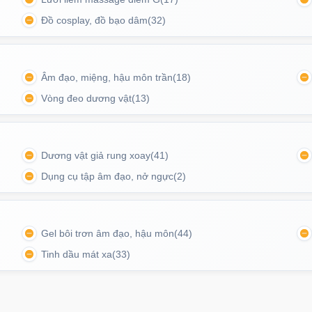
Mã
O
Đồ cosplay, đồ bạo dâm
(32)
Ốp l
Âm đạo, miệng, hậu môn trần
(18)
tron
Vòng đeo dương vật
(13)
Mã
O
 thích cảm giác mềm mại, chân thật và dễ dùng.
Dương vật giả rung xoay
(41)
Ốp l
Dụng cụ tập âm đạo, nở ngực
(2)
suốt 
Mã
O
n các bề mặt phẳng như kính, gạch men, sàn nhà hoặc
Gel bôi trơn âm đạo, hậu môn
(44)
 ở nhiều tư thế khác nhau, tăng sự linh hoạt và chủ
Tinh dầu mát xa
(33)
Ốp l
Magn
Mã
O