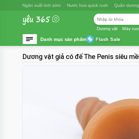
Ngăn xuất tinh sớm
Nước hoa quick rush
Quần dương
Dương vật
Máy run
Flash Sale
Dương vật giả có đế The Penis siêu mề