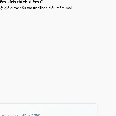
ềm kích thích điểm G
t giả được cấu tạo từ silicon siêu mềm mại
ưng iPhone 16 Pro TPU Space trong suốt
g sốc
P16Pr
trị giá
70.000₫
ưng iPhone 16 TPU Space trong suốt tối
P16
trị giá
70.000₫
ưng MagSafe iPhone 17 Air Clear Case
g suốt
PC17A
trị giá
70.000₫
ưng iPhone 17 Air TPU Space trong suốt
iản
Máy mát xa điểm G
(59)