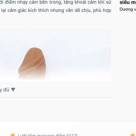
ới điểm nhạy cảm bên trong, tăng khoái cảm khi sử
siêu m
Dương vậ
lại cảm giác kích thích nhưng vẫn dễ chịu, phù hợp
Ốp l
chốn
Mã
O
Ốp l
giản
Mã
O
Ốp l
tron
Mã
O
Ốp l
tối g
Lưỡi liếm massage điểm G
(17)