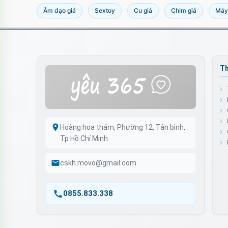
Âm đạo giả
Sextoy
Cu giả
Chim giả
Máy
Th
Hoàng hoa thám, Phường 12, Tân bình,
Tp Hồ Chí Minh
cskh.movo@gmail.com
0855.833.338