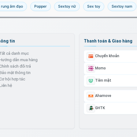
 rung âm đạo
Popper
Sextoy nữ
Sex toy
Sextoy nam
Ốp l
suốt
Mã
O
ông tin
Thanh toán & Giao hàng
Tất cả danh mục
Ốp l
Chuyển khoản
tối g
Hướng dẫn mua hàng
Mã
O
Chính sách đổi trả
Momo
Bảo mật thông tin
Cơ hội hợp tác
Tiền mặt
Liên hệ
Ốp l
Ahamove
giản
Mã
O
GHTK