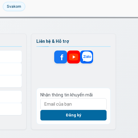
Svakom
ưng iPhone 17 Pro Max TPU Space trong
P17MX
trị giá
70.000₫
ưng iPhone 17 Pro TPU Space trong suốt
iản
P17Pr
trị giá
70.000₫
ưng iPhone 17 TPU Space trong suốt tối
Nhận thông tin khuyến mãi
P17
trị giá
70.000₫
Đăng ký