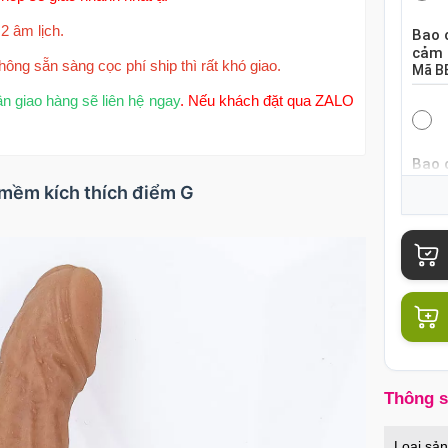
2 âm lịch.
Bao 
cảm 
hông sẵn sàng cọc phí ship thì rất khó giao.
Mã
B
ận giao hàng sẽ liên hệ ngay
. Nếu khách đặt qua ZALO
Bao 
khoá
u mềm kích thích điểm G
Mã
B
Bao 
mỏng
Mã
B
Thông 
Bao 
nổi k
Loại sả