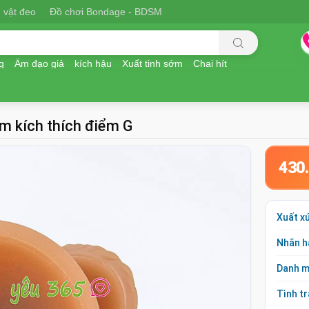
 vật đeo
Đồ chơi Bondage - BDSM
g
Âm đạo giả
kích hậu
Xuất tinh sớm
Chai hít
m kích thích điểm G
430
Xuất x
Nhãn h
Danh 
Tình t