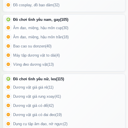
Đồ cosplay, đồ bạo dâm
(32)
Đồ chơi tình yêu nam, gay
(105)
Âm đạo, miệng, hậu môn cup
(30)
Sản phẩm được trang bị
đế hút chân không siêu chắc
, giúp
Âm đạo, miệng, hậu môn trần
(18)
người dùng có thể trải nghiệm ở nhiều tư thế khác nhau mà vẫn
Bao cao su donzen
(40)
ổn định, rảnh tay và thoải mái hơn.
Máy tập dương vật to dài
(4)
Cách sử dụng
Vòng đeo dương vật
(13)
Trước khi dùng, hãy rửa sạch sản phẩm bằng nước ấm và dung
dịch vệ sinh chuyên dụng.
Đồ chơi tình yêu nữ, les
(115)
Bôi một lượng vừa đủ
gel bôi trơn gốc nước
lên bề mặt silicon
Dương vật giả giá rẻ
(11)
để tăng cảm giác trơn mượt.
Dương vật giả rung xoay
(41)
Cố định đế hút vào bề mặt mong muốn, sau đó nhẹ nhàng đưa
Dương vật giả có đế
(42)
sản phẩm vào, điều chỉnh nhịp độ và độ sâu tùy theo sở thích.
Sau khi sử dụng, rửa sạch và lau khô bằng khăn mềm.
Dương vật giả có đai đeo
(19)
Dụng cụ tập âm đạo, nở ngực
(2)