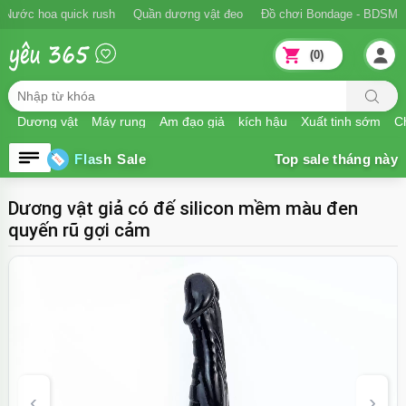
Nước hoa quick rush
Quần dương vật đeo
Đồ chơi Bondage - BDSM
(0)
Dương vật
Máy rung
Âm đạo giả
kích hậu
Xuất tinh sớm
Ch
Flash Sale
Dương vật giả có đế silicon mềm màu đen
quyến rũ gợi cảm