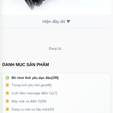
Thiết kế gân nổi tinh tế kết hợp đầu bo mềm mại
, mang đến
cảm giác kích thích chân thực và tăng khoái cảm mãnh liệt trong
từng chuyển động.
Không thể tải nội dung
DANH MỤC SẢN PHẨM
Đồ chơi tình yêu dạo đầu
(199)
Trứng tình yêu nhỏ gọn
(48)
Lưỡi liếm massage điểm G
(17)
Máy mát xa điểm G
(59)
Dụng cụ mát xa hậu môn
(43)