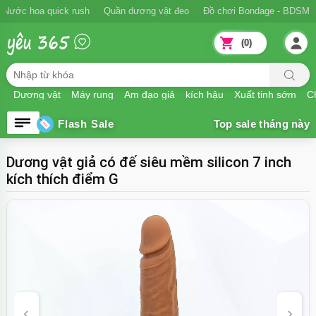
Ngăn xuất tinh sớm
Nước hoa quick rush
Quần dương vật đeo
Đồ
(0)
Dương vật
Máy rung
Âm đạo giả
kích hậu
Xuất tinh sớm
Ch
Flash Sale
Dương vật giả có đế siêu mềm silicon 7 inch
kích thích điểm G