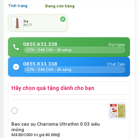
Tình trạng
Đang còn hàng
Da
NC77
0855.833.338
7h - 24h | 0h - 2h sáng
0855.833.338
7h - 24h | 0h - 2h sáng
Hãy chọn quà tặng dành cho bạn
Bao cao su Charisma Ultrathin 0.03 siêu
mỏng
Mã
BDC003
trị giá
80.000₫