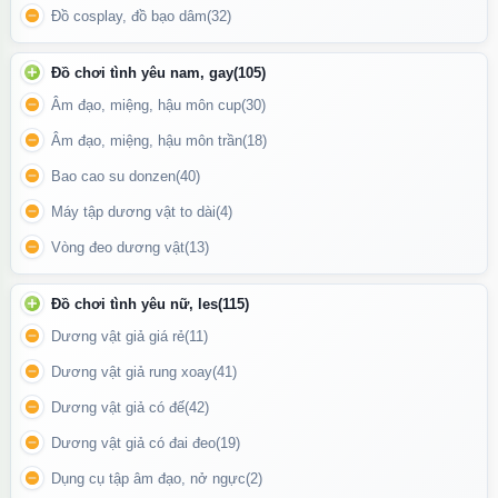
Đồ cosplay, đồ bạo dâm
(32)
Đồ chơi tình yêu nam, gay
(105)
Âm đạo, miệng, hậu môn cup
(30)
Âm đạo, miệng, hậu môn trần
(18)
Bao cao su donzen
(40)
Máy tập dương vật to dài
(4)
Vòng đeo dương vật
(13)
Đồ chơi tình yêu nữ, les
(115)
Dương vật giả giá rẻ
(11)
Dương vật giả rung xoay
(41)
Phần thân được thiết kế
gân nổi mềm mại
, tạo cảm giác ma sát
Dương vật giả có đế
(42)
tự nhiên, tăng khoái cảm mạnh mẽ khi sử dụng.
Dương vật giả có đai đeo
(19)
Cách sử dụng
Dụng cụ tập âm đạo, nở ngực
(2)