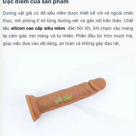
Đặc điểm của sản phẩm
Dương vật giả có đế siêu mềm được thiết kế với vẻ ngoài chân
thực, mô phỏng tỉ mỉ từng đường nét và gân nổi trên thân. Chất
Ốp lưng iPhone 17 Pro Max TPU Space trong
liệu
silicon cao cấp siêu mềm
, đàn hồi tốt, khi chạm vào mang
suốt
lại cảm giác mịn màng và tự nhiên. Phần đầu bo tròn mượt mà,
Mã
OP17MX
trị giá
70.000₫
giúp việc đưa vào dễ dàng, an toàn và không gây đau rát.
Ốp lưng iPhone 17 Pro TPU Space trong suốt
tối giản
Mã
OP17Pr
trị giá
70.000₫
Ốp lưng iPhone 17 TPU Space trong suốt tối
giản
Mã
OP17
trị giá
70.000₫