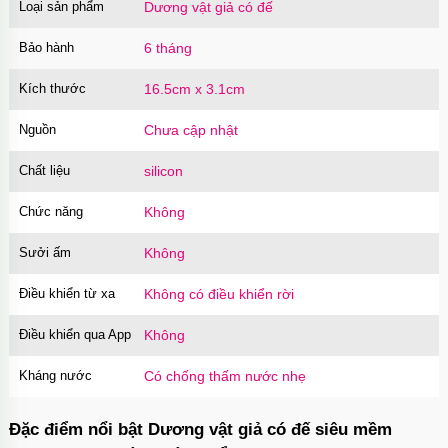
Loại sản phẩm
Dương vật giả có đế
Bao cao su Sure Dongkuk Dotted 10 chiếc gai
nổi kích thích
Bảo hành
6 tháng
Mã
BSD10
trị giá
60.000₫
Kích thước
16.5cm x 3.1cm
Nguồn
Chưa cập nhật
Ốp lưng MagSafe iPhone 16 Pro Clear Case
trong suốt
Chất liệu
silicon
Mã
OPC16PR
trị giá
70.000₫
Chức năng
Không
Sưởi ấm
Không
Ốp lưng MagSafe iPhone 16 Pro Max Clear
Case trong suốt
Điều khiển từ xa
Không có điều khiển rời
Mã
OPC16MX
trị giá
70.000₫
Điều khiển qua App
Không
Kháng nước
Có chống thấm nước nhẹ
Ốp lưng iPhone 16 Pro Max TPU Space trong
suốt tối giản
Đặc điểm nổi bật Dương vật giả có đế siêu mềm
Mã
OP16MX
trị giá
70.000₫