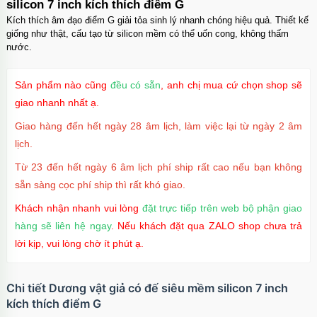
silicon 7 inch kích thích điểm G
Kích thích âm đạo điểm G giải tỏa sinh lý nhanh chóng hiệu quả. Thiết kế
giống như thật, cấu tạo từ silicon mềm có thể uốn cong, không thấm
nước.
Ốp lưng iPhone 16 Pro TPU Space trong suốt
chống sốc
Mã
OP16Pr
trị giá
70.000₫
Sản phẩm nào cũng
đều có sẵn
, anh chị mua cứ chọn shop sẽ
giao nhanh nhất ạ.
Giao hàng đến hết ngày 28 âm lịch, làm việc lại từ ngày 2 âm
lịch.
Ốp lưng iPhone 16 TPU Space trong suốt tối
giản
Từ 23 đến hết ngày 6 âm lịch phí ship rất cao nếu bạn không
Mã
OP16
trị giá
70.000₫
sẵn sàng cọc phí ship thì rất khó giao.
Khách nhận nhanh vui lòng
đặt trực tiếp trên web bộ phận giao
hàng sẽ liên hệ ngay
. Nếu khách đặt qua ZALO shop chưa trả
Ốp lưng MagSafe iPhone 17 Air Clear Case
lời kịp, vui lòng chờ ít phút ạ.
trong suốt
Mã
OPC17A
trị giá
70.000₫
Chi tiết Dương vật giả có đế siêu mềm silicon 7 inch
kích thích điểm G