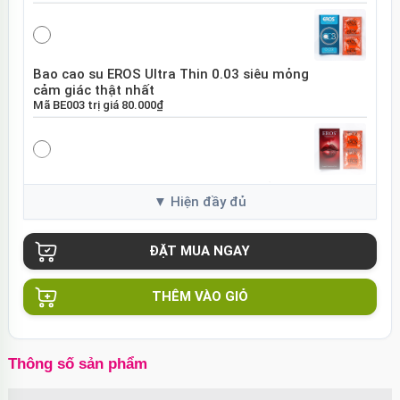
Bao cao su EROS Ultra Thin 0.03 siêu mỏng
cảm giác thật nhất
Mã
BE003
trị giá
80.000₫
Bao cao su EROS Super Dotted gai nổi tăng
khoái cảm
Mã
BES01
trị giá
80.000₫
THÊM VÀO GIỎ
Bao cao su Sure DongKuk Ultra Thin siêu
mỏng chân thật Hàn Quốc
Mã
BSUT
trị giá
60.000₫
Thông số sản phẩm