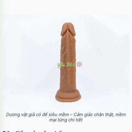
Ốp lưng iPhone 17 Air TPU Space trong suốt
tối giản
Mã
OP17AIR
trị giá
70.000₫
Ốp lưng iPhone 17 Pro Clear Case Magnetic
trong suốt
Mã
OPC17PR
trị giá
70.000₫
Ốp lưng MagSafe iPhone 17 Clear Case trong
suốt tối giản
Mã
OPC17
trị giá
70.000₫
Dương vật giả có đế siêu mềm – Cảm giác chân thật, mềm
Ốp lưng iPhone 17 Pro Max Clear Case
mại từng chi tiết
Magnetic trong suốt
Mã
OPC17MX
trị giá
70.000₫