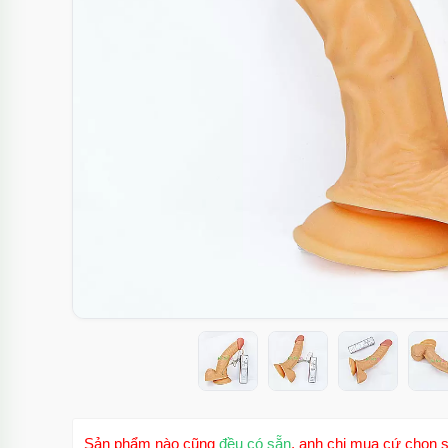
Sản phẩm nào cũng
đều có sẵn
, anh chị mua cứ chọn s