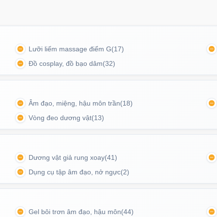
ời mới lẫn người đã có kinh nghiệm.
Lưỡi liếm massage điểm G
(17)
Đồ cosplay, đồ bạo dâm
(32)
Âm đạo, miệng, hậu môn trần
(18)
Vòng đeo dương vật
(13)
Dương vật giả rung xoay
(41)
Dụng cụ tập âm đạo, nở ngực
(2)
Gel bôi trơn âm đạo, hậu môn
(44)