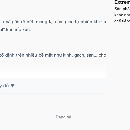
Extrem
Sản phẩ
khác nha
chế tiến
n và gân rõ nét, mang lại cảm giác tự nhiên khi sử
l” khi tiếp xúc.
cố định trên nhiều bề mặt như kính, gạch, sàn… cho
mạnh, dễ dàng tùy chỉnh theo nhu cầu. Mang lại cảm
Không thể tải nội dung
ạy cảm như G-spot/P-spot, tăng khoái cảm khi sử