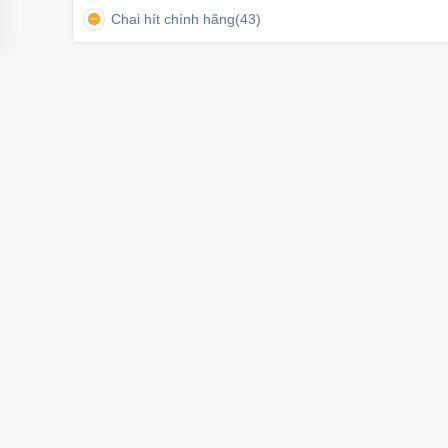
Chai hít chính hãng
(43)
TÌM KIẾM NHIỀU NHẤT
Âm đạo giả
Sextoy
Cu giả
Chim giả
Máy
Th
Lovetoy Real Extreme 8.5 inch rung là lựa chọn đán
– thiết kế chân thật – có 
Hoàng hoa thám, Phường 12, Tân bình,
Tp Hồ Chí Minh
cskh.movo@gmail.com