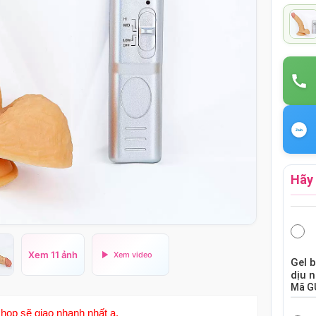
Hãy 
Xem 11 ảnh
Gel 
dịu 
Mã
G
hop sẽ giao nhanh nhất ạ.