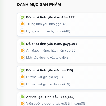
DANH MỤC SẢN PHẨM
✔️ Phù hợp nhiều đối tượng
Đồ chơi tình yêu dạo đầu
(199)
Kích thước vừa phải, dễ làm quen nên phù hợp cả ngư
Trứng tình yêu nhỏ gọn
(48)
Dụng cụ mát xa hậu môn
(43)
Đồ chơi tình yêu nam, gay
(105)
Âm đạo, miệng, hậu môn cup
(30)
Máy tập dương vật to dài
(4)
Đồ chơi tình yêu nữ, les
(115)
Dương vật giả giá rẻ
(11)
Dương vật giả có đai đeo
(19)
Xịt xts, gel, tinh dầu, bcs
(152)
Viên cường dương, xịt xuất tinh sớm
(9)