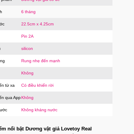
oàn
OCO
trị giá
90.000₫
h
6 tháng
ước
22.5cm x 4.25cm
Pin 2A
u
silicon
ăng
Rung nhẹ đến mạnh
Không
ển từ xa
Có điều khiển rời
iển qua App
Không
nước
Không kháng nước
ểm nổi bật Dương vật giả Lovetoy Real