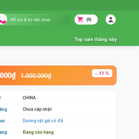
(0)
↓ 11 %
.000₫
1.000.000₫
ứ
CHINA
àng
Chưa cập nhật
mục
Dương vật giả có đế
rạng
Đang còn hàng