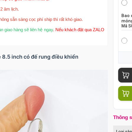
2 âm lịch.
Bao 
hông sẵn sàng cọc phí ship thì rất khó giao.
mỏng
Mã
S
ận giao hàng sẽ liên hệ ngay
. Nếu khách đặt qua ZALO
Bao 
 8.5 inch có đế rung điều khiển
hộp 
Mã
S
Bao 
chiế
Mã
B
Thông 
Củ s
Loại sả