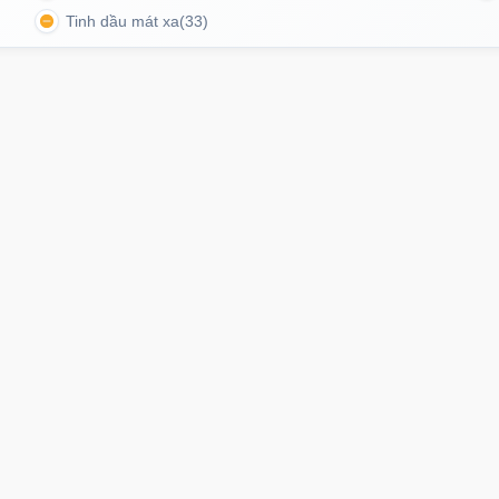
Tinh dầu mát xa
(33)
 rung âm đạo
Popper
Sextoy nữ
Sex toy
Sextoy nam
ông tin
Thanh toán & Giao hàng
g cân nhắc nếu bạn đang tìm một sản phẩm
giá hợp lý
rung điều khiển tiện lợi
.
Tất cả danh mục
Chuyển khoản
Hướng dẫn mua hàng
Chính sách đổi trả
Momo
Bảo mật thông tin
Cơ hội hợp tác
Tiền mặt
Liên hệ
Ahamove