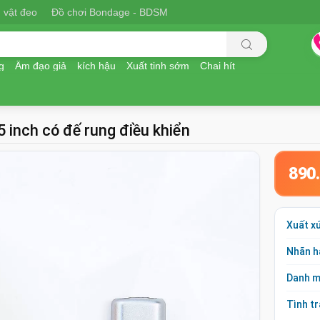
 vật đeo
Đồ chơi Bondage - BDSM
g
Âm đạo giả
kích hậu
Xuất tinh sớm
Chai hít
 inch có đế rung điều khiển
890
Xuất x
Nhãn h
Danh 
Tình t