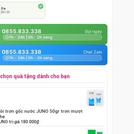
Da
DL120
0855.833.338
7h - 24h | 0h - 2h sáng
0855.833.338
7h - 24h | 0h - 2h sáng
chọn quà tặng dành cho bạn
bôi trơn gốc nước JUNO 50gr trơn mượt
nhẹ
UNO
trị giá
180.000₫