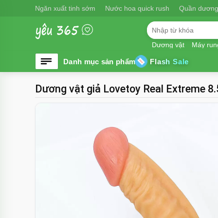
Ngăn xuất tinh sớm
Nước hoa quick rush
Quần dương
Dương vật
Máy run
Flash Sale
Dương vật giả Lovetoy Real Extreme 8.5