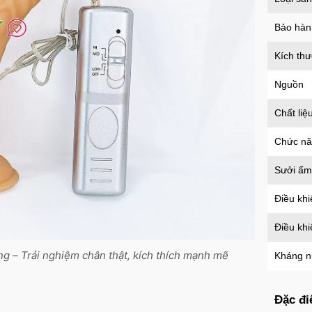
an t
Mã
H
Bảo hàn
Kích th
Nguồn
Chất liệ
Chức n
Sưởi ấm
Điều khi
Điều kh
ng – Trải nghiệm chân thật, kích thích mạnh mẽ
Kháng 
Đặc đi