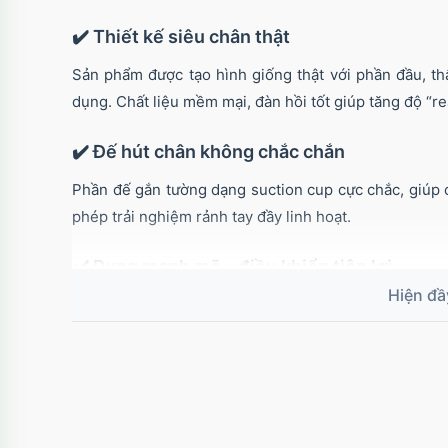
✔️ Thiết kế siêu chân thật
Sản phẩm được tạo hình giống thật với phần đầu, thâ
dụng. Chất liệu mềm mại, đàn hồi tốt giúp tăng độ “rea
✔️ Đế hút chân không chắc chắn
Phần đế gắn tường dạng suction cup cực chắc, giúp 
phép trải nghiệm rảnh tay đầy linh hoạt.
✔️ Rung mạnh mẽ – điều khiển tiện lợi
Đi kèm bộ điều khiển dây với 3 mức rung từ nhẹ đến 
giác kích thích liên tục và chân thật hơn.
✔️ Thiết kế cong kích thích điểm nhạy cảm
Thân cong nhẹ giúp dễ dàng chạm đến các điểm nh
dụng.