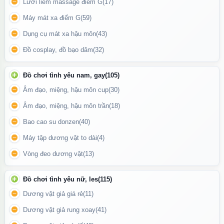
Lưỡi liếm massage điểm G
(17)
Máy mát xa điểm G
(59)
Dụng cụ mát xa hậu môn
(43)
Đồ cosplay, đồ bạo dâm
(32)
Đồ chơi tình yêu nam, gay
(105)
Âm đạo, miệng, hậu môn cup
(30)
Âm đạo, miệng, hậu môn trần
(18)
Bao cao su donzen
(40)
Máy tập dương vật to dài
(4)
Vòng đeo dương vật
(13)
Đồ chơi tình yêu nữ, les
(115)
Thiết kế gân guốc chấm bi tạo ma sát kích thích tuyệt đối khi sử
Dương vật giả giá rẻ
(11)
dụng
Dương vật giả rung xoay
(41)
Cách bảo quản