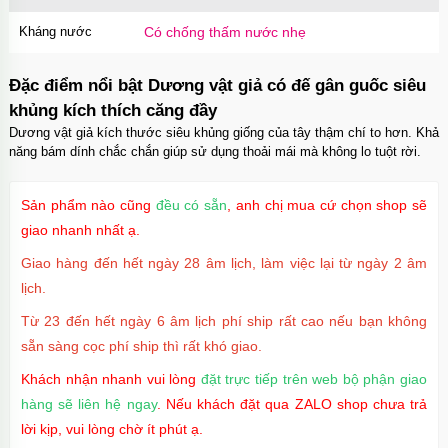
Kháng nước
Có chống thấm nước nhẹ
Dương vật giả có đế trong suốt size nhỏ nhập
môn dễ dùng
Đặc điểm nổi bật Dương vật giả có đế gân guốc siêu
Mã
DDT2
trị giá
500.000₫
khủng kích thích căng đầy
Dương vật giả kích thước siêu khủng giống của tây thậm chí to hơn. Khả
năng bám dính chắc chắn giúp sử dụng thoải mái mà không lo tuột rời.
Dương vật giả silicon 2 đầu trong suốt giá rẻ
cho les
Sản phẩm nào cũng
đều có sẵn
, anh chị mua cứ chọn shop sẽ
Mã
D2TS
trị giá
500.000₫
giao nhanh nhất ạ.
Giao hàng đến hết ngày 28 âm lịch, làm việc lại từ ngày 2 âm
lịch.
Từ 23 đến hết ngày 6 âm lịch phí ship rất cao nếu bạn không
sẵn sàng cọc phí ship thì rất khó giao.
Khách nhận nhanh vui lòng
đặt trực tiếp trên web bộ phận giao
hàng sẽ liên hệ ngay
. Nếu khách đặt qua ZALO shop chưa trả
lời kịp, vui lòng chờ ít phút ạ.