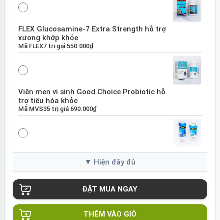
FLEX Glucosamine-7 Extra Strength hỗ trợ
xương khớp khỏe
Mã
FLEX7
trị giá
550.000₫
Viên men vi sinh Good Choice Probiotic hỗ
trợ tiêu hóa khỏe
Mã
MVS35
trị giá
690.000₫
Gel bôi trơn gốc nước DK Onetouch trơn
mượt dịu nhẹ
Mã
GDK75
trị giá
180.000₫
THÊM VÀO GIỎ
Bộ cosplay BDSM đồng phục y tá gợi cảm