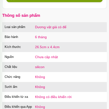
quyến rũ
Mã
CPY01
trị giá
350.000₫
Thông số sản phẩm
Loại sản phẩm
Dương vật giả có đế
Gel bôi trơn toàn thân OIX Body Lubricant
150ml đa năng
Bảo hành
6 tháng
Mã
GFB01
trị giá
200.000₫
Kích thước
26.5cm x 4.4cm
Nguồn
Chưa cập nhật
Cu giả silicon có đế gắn tường 3 màu gân nổi
chân thật
Chất liệu
silicon
Mã
DDR3
trị giá
550.000₫
Chức năng
Không
Sưởi ấm
Không
Dương vật giả có đế trong suốt silicon mềm
mại nhỏ gọn
Điều khiển từ xa
Không có điều khiển rời
Mã
DDTS
trị giá
590.000₫
Điều khiển qua App
Không