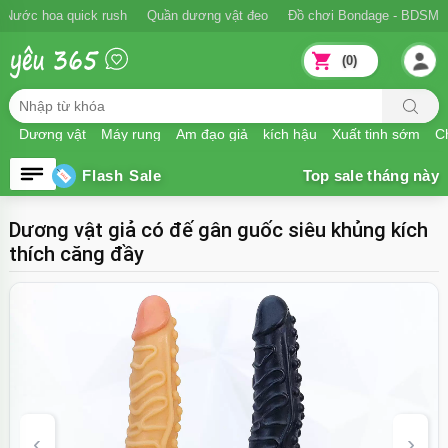
Ngăn xuất tinh sớm
Nước hoa quick rush
Quần dương vật đeo
Đồ
(0)
Dương vật
Máy rung
Âm đạo giả
kích hậu
Xuất tinh sớm
Ch
Flash Sale
Dương vật giả có đế gân guốc siêu khủng kích
thích căng đầy