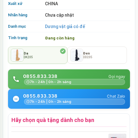
Xuất xứ
CHINA
Nhãn hàng
Chưa cập nhật
Danh mục
Dương vật giả có đế
Tình trạng
Đang còn hàng
Da
Đen
DK205
DD205
0855.833.338
7h - 24h | 0h - 2h sáng
0855.833.338
7h - 24h | 0h - 2h sáng
Hãy chọn quà tặng dành cho bạn