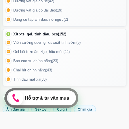
Dương vật giả có đế
(42)
Dương vật giả có đai đeo
(19)
Rửa bằng dung dịch vệ sinh đồ chơi tình dục hoặc nước ấm xà
phòng dịu nhẹ.
Dụng cụ tập âm đạo, nở ngực
(2)
Lau khô và cất nơi khô thoáng, tránh ánh nắng trực tiếp.
Xịt xts, gel, tinh dầu, bcs
(152)
Không dùng chung với người khác để đảm bảo vệ sinh cá nhân.
Viên cường dương, xịt xuất tinh sớm
(9)
Gel bôi trơn âm đạo, hậu môn
(44)
Bao cao su chính hãng
(23)
Chai hít chính hãng
(43)
Tinh dầu mát xa
(33)
TÌM KIẾM NHIỀU NHẤT
Âm đạo giả
Sextoy
Cu giả
Chim giả
Máy rung âm đạo
Popper
Sextoy nữ
Sex toy