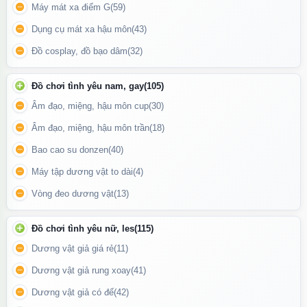
Máy mát xa điểm G
(59)
Dụng cụ mát xa hậu môn
(43)
Đồ cosplay, đồ bạo dâm
(32)
Đồ chơi tình yêu nam, gay
(105)
Âm đạo, miệng, hậu môn cup
(30)
Âm đạo, miệng, hậu môn trần
(18)
Hình ảnh phần đế của dương vật giả
Bao cao su donzen
(40)
Máy tập dương vật to dài
(4)
⚡ Bộ rung điều khiển 3 chế độ
Vòng đeo dương vật
(13)
Điều chỉnh mức rung: thấp – trung – cao
Đồ chơi tình yêu nữ, les
(115)
Tăng kích thích và cảm giác chân thật hơn
Dương vật giả giá rẻ
(11)
Dễ sử dụng với công tắc trượt tiện lợi
Dương vật giả rung xoay
(41)
Dương vật giả có đế
(42)