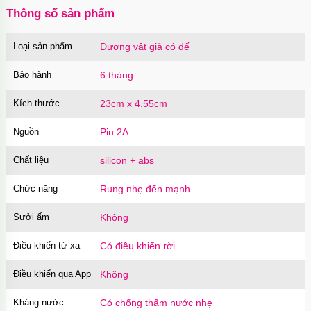
Thông số sản phẩm
Loại sản phẩm
Dương vật giả có đế
Củ sạc Hoco Mini Travel Charger 10.5W
nhanh an toàn
Bảo hành
6 tháng
Mã
HOCO
trị giá
90.000₫
Kích thước
23cm x 4.55cm
Nguồn
Pin 2A
Chất liệu
silicon + abs
Chức năng
Rung nhẹ đến mạnh
Sưởi ấm
Không
Điều khiển từ xa
Có điều khiển rời
Điều khiển qua App
Không
Kháng nước
Có chống thấm nước nhẹ