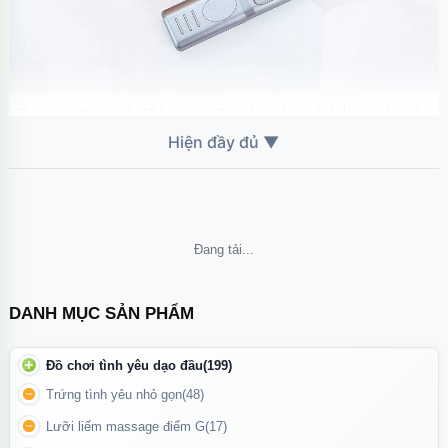
Dương vật giả có đế Lovetoy 9 inch hướng tới trải nghiệm sâu
và mạnh mẽ, phù hợp người đã quen với kích thước lớn.
🔥 Đế hút chân không chắc chắn
Đế hút lớn giúp bám chặt bề mặt phẳng như sàn, tường, ghế
Không thể tải nội dung
Cho phép sử dụng rảnh tay, thử nhiều tư thế khác nhau
Có thể dùng solo hoặc cho cặp đôi
DANH MỤC SẢN PHẨM
Đồ chơi tình yêu dạo đầu
(199)
Trứng tình yêu nhỏ gọn
(48)
Lưỡi liếm massage điểm G
(17)