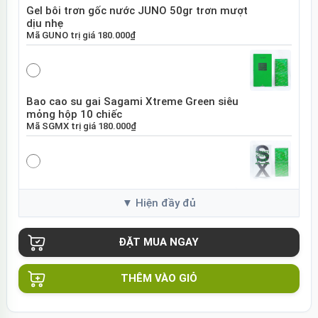
Gel bôi trơn gốc nước JUNO 50gr trơn mượt
dịu nhẹ
Mã
GUNO
trị giá
180.000₫
Bao cao su gai Sagami Xtreme Green siêu
mỏng hộp 10 chiếc
Mã
SGMX
trị giá
180.000₫
Bao cao su Sagami Xtreme White Nhật Bản
hộp 10 chiếc
Mã
SGME
trị giá
120.000₫
THÊM VÀO GIỎ
Bao cao su Sagami Xtreme siêu mỏng hộp
10 chiếc Nhật Bản
Mã
BSX60
trị giá
130.000₫