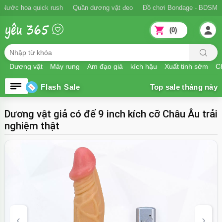
Ngăn xuất tinh sớm
Nước hoa quick rush
Quần dương vật đeo
Đồ
(0)
Dương vật
Máy rung
Âm đạo giả
kích hậu
Xuất tinh sớm
Ch
Flash Sale
Dương vật giả có đế 9 inch kích cỡ Châu Âu trải
nghiệm thật