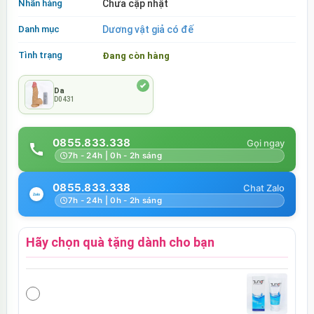
Nhãn hàng
Chưa cập nhật
Danh mục
Dương vật giả có đế
Tình trạng
Đang còn hàng
Da
D0431
0855.833.338
7h - 24h | 0h - 2h sáng
0855.833.338
7h - 24h | 0h - 2h sáng
Hãy chọn quà tặng dành cho bạn