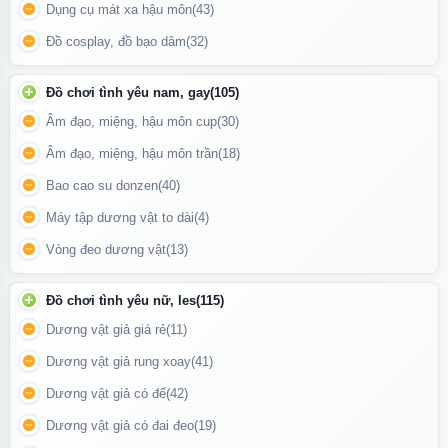
Dụng cụ mát xa hậu môn
(43)
Dễ dàng
làm nóng hoặc làm lạnh
trước khi dùng để thay đổi
cảm giác, tạo hưng phấn mới mẻ.
Đồ cosplay, đồ bạo dâm
(32)
Dành cho cả
nam và nữ
, có thể dùng khi solo hoặc kết hợp cùng
Đồ chơi tình yêu nam, gay
(105)
bạn tình để tăng độ khoái cảm.
Âm đạo, miệng, hậu môn cup
(30)
Âm đạo, miệng, hậu môn trần
(18)
Bao cao su donzen
(40)
Máy tập dương vật to dài
(4)
Vòng đeo dương vật
(13)
Đồ chơi tình yêu nữ, les
(115)
Dương vật giả giá rẻ
(11)
Dương vật giả rung xoay
(41)
Dương vật giả có đế
(42)
Dương vật giả có đai đeo
(19)