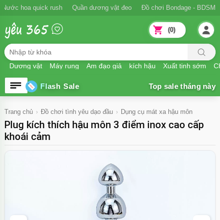
Nước hoa quick rush
Quần dương vật đeo
Đồ chơi Bondage - BDSM
(0)
Dương vật
Máy rung
Âm đạo giả
kích hậu
Xuất tinh sớm
Ch
Flash Sale
Trang chủ
Đồ chơi tình yêu dạo đầu
Dụng cụ mát xa hậu môn
Plug kích thích hậu môn 3 điểm inox cao cấp
khoái cảm