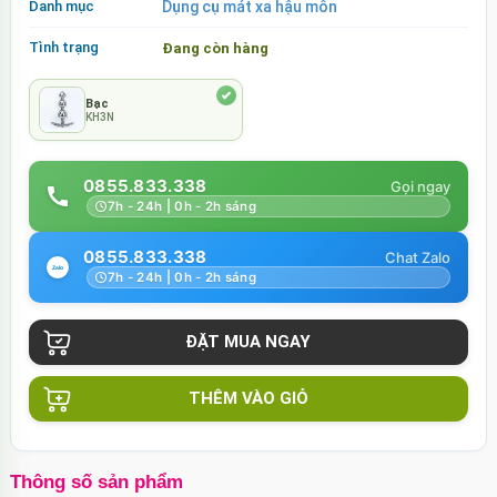
Danh mục
Dụng cụ mát xa hậu môn
Tình trạng
Đang còn hàng
Bạc
KH3N
0855.833.338
7h - 24h | 0h - 2h sáng
0855.833.338
7h - 24h | 0h - 2h sáng
THÊM VÀO GIỎ
Thông số sản phẩm