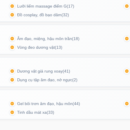
Lưỡi liếm massage điểm G
(17)
Đồ cosplay, đồ bạo dâm
(32)
Âm đạo, miệng, hậu môn trần
(18)
Vòng đeo dương vật
(13)
Dương vật giả rung xoay
(41)
Dụng cụ tập âm đạo, nở ngực
(2)
h đuôi thú kiểu sói mạnh mẽ, cá tính, độc đáo.
Gel bôi trơn âm đạo, hậu môn
(44)
Tinh dầu mát xa
(33)