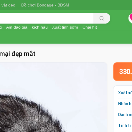
 vật đeo
Đồ chơi Bondage - BDSM
g
Âm đạo giả
kích hậu
Xuất tinh sớm
Chai hít
 mại đẹp mắt
330
Xuất x
Nhãn h
Danh 
Tình t