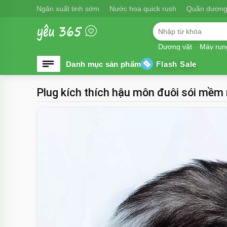
Ngăn xuất tinh sớm
Nước hoa quick rush
Quần dương
Dương vật
Máy run
Flash Sale
Plug kích thích hậu môn đuôi sói mềm