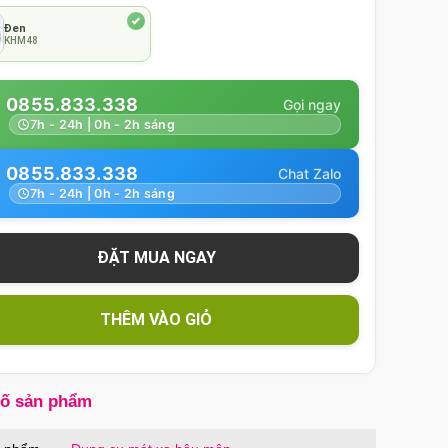
Đen
KHM48
0855.833.338
7h - 24h | 0h - 2h sáng
0855.833.338
7h - 24h | 0h - 2h sáng
THÊM VÀO GIỎ
số sản phẩm