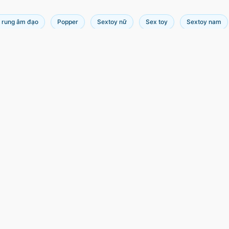
 rung âm đạo
Popper
Sextoy nữ
Sex toy
Sextoy nam
ông tin
Thanh toán & Giao hàng
Tất cả danh mục
Chuyển khoản
Hướng dẫn mua hàng
Chính sách đổi trả
Momo
Bảo mật thông tin
Cơ hội hợp tác
Tiền mặt
Liên hệ
Ahamove
GHTK