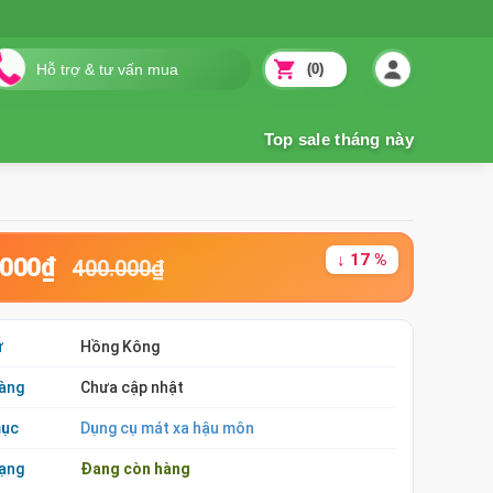
(0)
↓ 17 %
.000₫
400.000₫
ứ
Hồng Kông
àng
Chưa cập nhật
mục
Dụng cụ mát xa hậu môn
rạng
Đang còn hàng