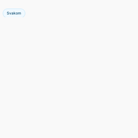
Svakom
Nhận thông tin khuyến mãi
Đăng ký