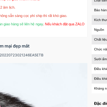
Loại sả
2 âm lịch.
Bảo hàn
hông sẵn sàng cọc phí ship thì rất khó giao.
Kích th
ận giao hàng sẽ liên hệ ngay
. Nếu khách đặt qua ZALO
Nguồn
Chất liệ
mềm mại đẹp mắt
Chức n
d/20220723021246EA5ETB
Sưởi ấm
Điều khi
Điều kh
Kháng 
Đặc đi