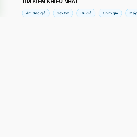
TÌM KIẾM NHIỀU NHẤT
Âm đạo giả
Sextoy
Cu giả
Chim giả
Máy
Th
Hoàng hoa thám, Phường 12, Tân bình,
Tp Hồ Chí Minh
cskh.movo@gmail.com
0855.833.338