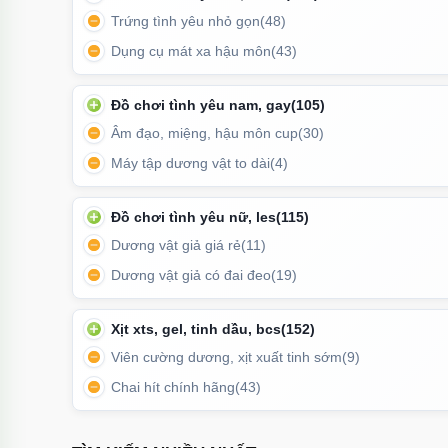
Trứng tình yêu nhỏ gọn
(48)
Dụng cụ mát xa hậu môn
(43)
Đồ chơi tình yêu nam, gay
(105)
Âm đạo, miệng, hậu môn cup
(30)
Máy tập dương vật to dài
(4)
Đồ chơi tình yêu nữ, les
(115)
Dương vật giả giá rẻ
(11)
Dương vật giả có đai đeo
(19)
Xịt xts, gel, tinh dầu, bcs
(152)
Sản phẩm thích hợp cho những ai thích phong các
Viên cường dương, xịt xuất tinh sớm
(9)
Chai hít chính hãng
(43)