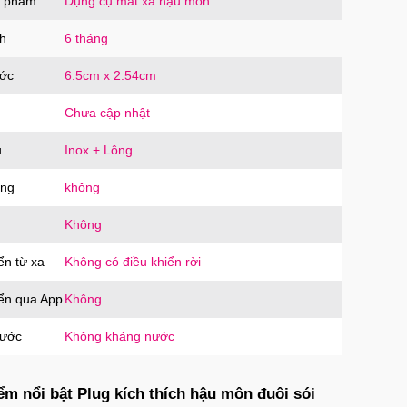
n phẩm
Dụng cụ mát xa hậu môn
h
6 tháng
ước
6.5cm x 2.54cm
Chưa cập nhật
u
Inox + Lông
ăng
không
Không
ển từ xa
Không có điều khiển rời
iển qua App
Không
nước
Không kháng nước
ểm nổi bật Plug kích thích hậu môn đuôi sói