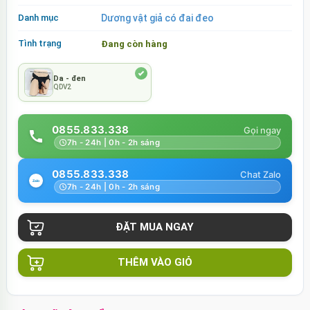
Danh mục
Dương vật giả có đai đeo
Tình trạng
Đang còn hàng
Da - đen
QDV2
0855.833.338
7h - 24h | 0h - 2h sáng
0855.833.338
7h - 24h | 0h - 2h sáng
THÊM VÀO GIỎ