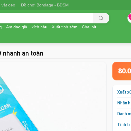
 vật đeo
Đồ chơi Bondage - BDSM
g
Âm đạo giả
kích hậu
Xuất tinh sớm
Chai hít
W nhanh an toàn
80.
Xuất x
Nhãn h
Danh 
Tình t