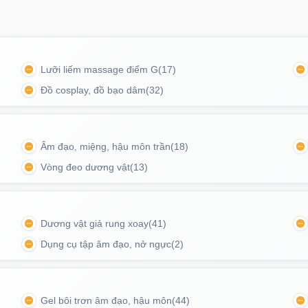
Lưỡi liếm massage điểm G
(17)
Đồ cosplay, đồ bạo dâm
(32)
Âm đạo, miệng, hậu môn trần
(18)
chuyển hoặc cần một củ sạc dự phòng tại văn phòng,
 túi xách.
Vòng đeo dương vật
(13)
Dương vật giả rung xoay
(41)
ất 10.5W (5V – 2.1A), đáp ứng tốt nhu cầu sạc
Dụng cụ tập âm đạo, nở ngực
(2)
số khác.
Gel bôi trơn âm đạo, hậu môn
(44)