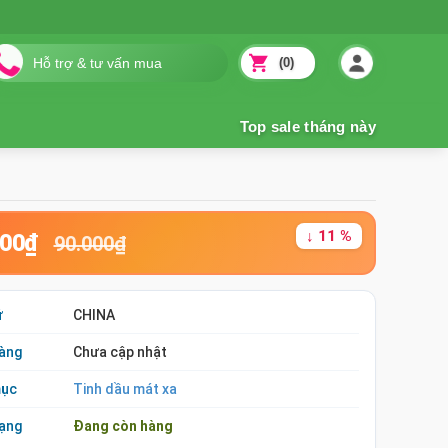
(0)
↓ 11 %
000₫
90.000₫
ứ
CHINA
àng
Chưa cập nhật
mục
Tinh dầu mát xa
rạng
Đang còn hàng