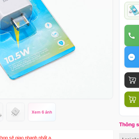
Xem 6 ảnh
Thông 
hop sẽ giao nhanh nhất ạ.