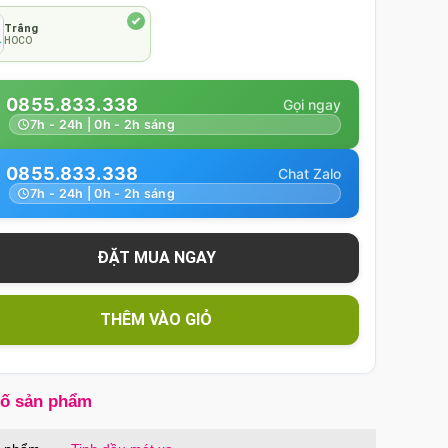
Trắng
HOCO
0855.833.338
7h - 24h | 0h - 2h sáng
0855.833.338
7h - 24h | 0h - 2h sáng
THÊM VÀO GIỎ
số sản phẩm