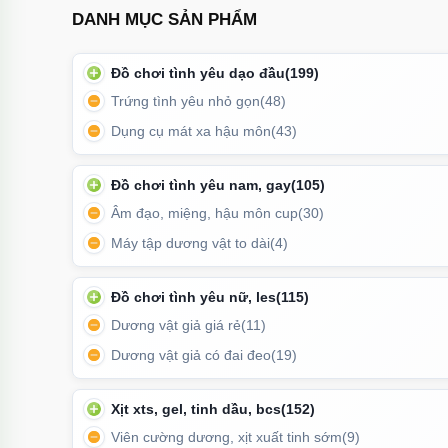
DANH MỤC SẢN PHẨM
Đồ chơi tình yêu dạo đầu
(199)
Trứng tình yêu nhỏ gọn
(48)
Dụng cụ mát xa hậu môn
(43)
Đồ chơi tình yêu nam, gay
(105)
Âm đạo, miệng, hậu môn cup
(30)
Đây là lựa chọn lý tưởng cho người thường xuyên di 
xe hơi hay
Máy tập dương vật to dài
(4)
⚡ Hiệu suất sạc ổn định 10.5W
Đồ chơi tình yêu nữ, les
(115)
Dương vật giả giá rẻ
(11)
Sản phẩm được trang bị 1 cổng USB với công su
Dương vật giả có đai đeo
(19)
smartphone, tai nghe, pin dự phòng và nhiều thiết bị 
✔ Sạc nhanh hơn củ sạc 1A truyền thống
Xịt xts, gel, tinh dầu, bcs
(152)
✔ Tương thích đa dạng thiết bị Android & iPhone
Viên cường dương, xịt xuất tinh sớm
(9)
✔ Điện áp ổn định, bảo vệ pin thiết bị