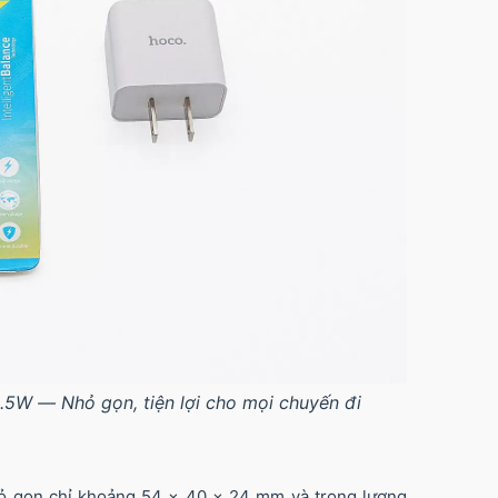
0.5W — Nhỏ gọn, tiện lợi cho mọi chuyến đi
hỏ gọn chỉ khoảng 54 × 40 × 24 mm và trọng lượng