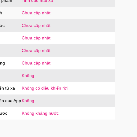
n phẩm
Tinh dầu mát xa
h
Chưa cập nhật
ước
Chưa cập nhật
Chưa cập nhật
u
Chưa cập nhật
ăng
Chưa cập nhật
Không
ển từ xa
Không có điều khiển rời
iển qua App
Không
nước
Không kháng nước