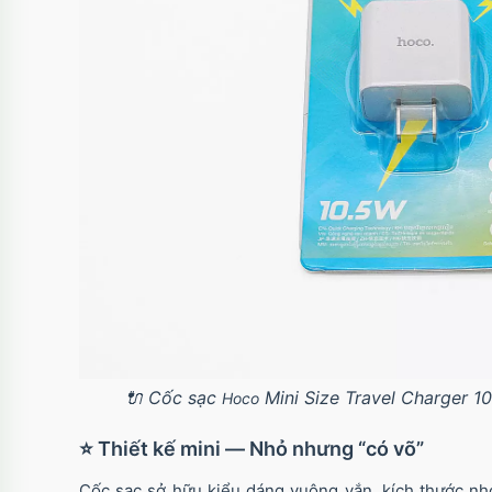
🔌 Cốc sạc
Mini Size Travel Charger 1
Hoco
⭐ Thiết kế mini — Nhỏ nhưng “có võ”
Cốc sạc sở hữu kiểu dáng vuông vắn, kích thước n