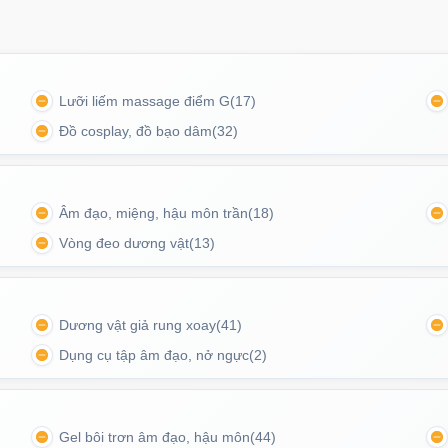
Lưỡi liếm massage điểm G
(17)
Đồ cosplay, đồ bạo dâm
(32)
Âm đạo, miệng, hậu môn trần
(18)
Vòng đeo dương vật
(13)
Dương vật giả rung xoay
(41)
Dụng cụ tập âm đạo, nở ngực
(2)
kèm dây sạc và tai nghe
Gel bôi trơn âm đạo, hậu môn
(44)