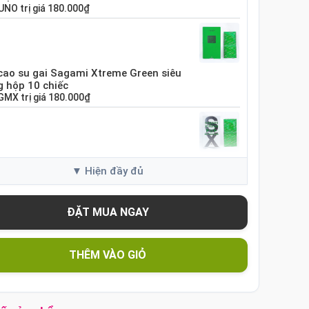
UNO
trị giá
180.000₫
cao su gai Sagami Xtreme Green siêu
 hộp 10 chiếc
GMX
trị giá
180.000₫
cao su Sagami Xtreme White Nhật Bản
10 chiếc
GME
trị giá
120.000₫
cao su Sagami Xtreme siêu mỏng hộp 10
THÊM VÀO GIỎ
c Nhật Bản
SX60
trị giá
130.000₫