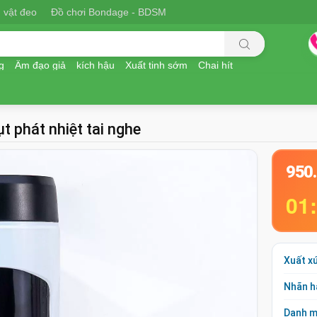
 vật đeo
Đồ chơi Bondage - BDSM
g
Âm đạo giả
kích hậu
Xuất tinh sớm
Chai hít
t phát nhiệt tai nghe
950
01
Xuất x
Nhãn h
Danh 