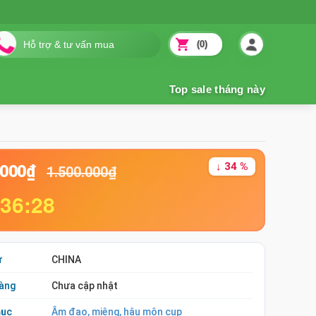
(0)
↓ 34 %
.000₫
1.500.000₫
:36:27
ứ
CHINA
àng
Chưa cập nhật
mục
Âm đạo, miệng, hậu môn cup