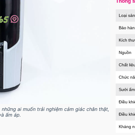
Thông 
Củ s
Loại sả
an t
Mã
H
Bảo hàn
Kích th
Nguồn
Chất liệ
Chức n
Sưởi ấm
Điều khi
những ai muốn trải nghiệm cảm giác chân thật,
à ấm áp.
Điều kh
Kháng 