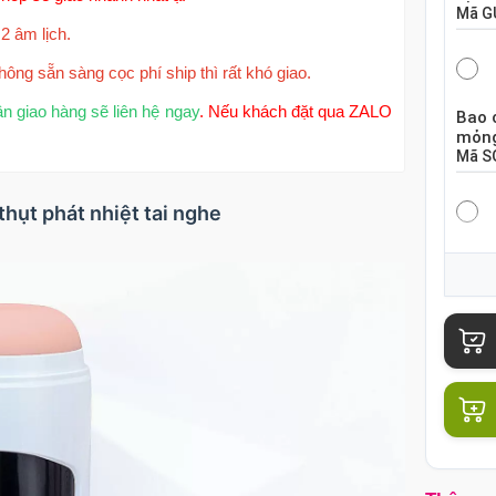
Mã
G
2 âm lịch.
hông sẵn sàng cọc phí ship thì rất khó giao.
ận giao hàng sẽ liên hệ ngay
. Nếu khách đặt qua ZALO
Bao 
mỏng
Mã
S
thụt phát nhiệt tai nghe
Bao 
hộp 
Mã
S
Bao 
chiế
Mã
B