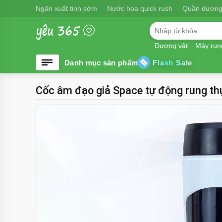
Ngăn xuất tinh sớm
Nước hoa quick rush
Quần dương
Dương vật
Máy run
Flash Sale
Cốc âm đạo giả Space tự động rung thụ