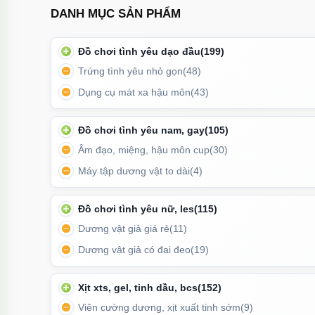
DANH MỤC SẢN PHẨM
Đồ chơi tình yêu dạo đầu
(199)
Trứng tình yêu nhỏ gọn
(48)
Dụng cụ mát xa hậu môn
(43)
Đồ chơi tình yêu nam, gay
(105)
Âm đạo, miệng, hậu môn cup
(30)
Máy tập dương vật to dài
(4)
Đồ chơi tình yêu nữ, les
(115)
Dương vật giả giá rẻ
(11)
Dương vật giả có đai đeo
(19)
Cốc âm đạo giả Space đi 
Xịt xts, gel, tinh dầu, bcs
(152)
Viên cường dương, xịt xuất tinh sớm
(9)