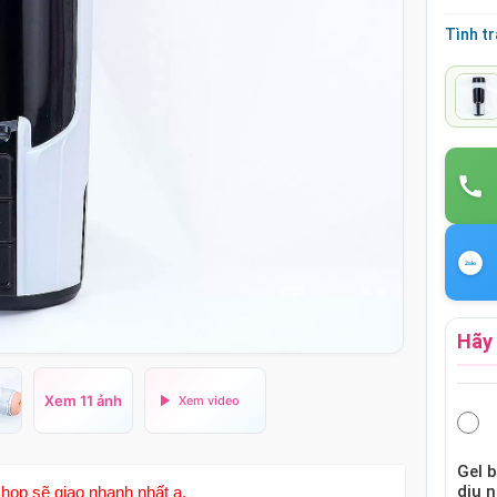
Tình t
Hãy 
Xem 11 ảnh
Gel 
dịu 
hop sẽ giao nhanh nhất ạ.