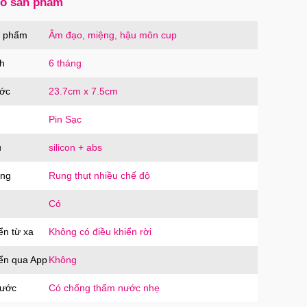
số sản phẩm
ạc Hoco Mini Travel Charger 10.5W nhanh
n phẩm
Âm đạo, miệng, hậu môn cup
oàn
OCO
trị giá
90.000₫
h
6 tháng
ước
23.7cm x 7.5cm
Pin Sạc
u
silicon + abs
ăng
Rung thụt nhiều chế độ
Có
ển từ xa
Không có điều khiển rời
iển qua App
Không
nước
Có chống thấm nước nhẹ