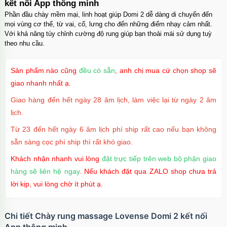
kết nối App thông minh
Ốp lưng iPhone 17 Pro Max Clear Case
Magnetic trong suốt
Phần đầu chày mềm mại, linh hoạt giúp Domi 2 dễ dàng di chuyển đến
Mã
OPC17MX
trị giá
70.000₫
mọi vùng cơ thể, từ vai, cổ, lưng cho đến những điểm nhạy cảm nhất.
Với khả năng tùy chỉnh cường độ rung giúp bạn thoải mái sử dụng tuỳ
Ốp lưng iPhone 17 Pro Max TPU Space trong
theo nhu cầu.
suốt
Mã
OP17MX
trị giá
70.000₫
Sản phẩm nào cũng
đều có sẵn
, anh chị mua cứ chọn shop sẽ
Ốp lưng iPhone 17 Pro TPU Space trong suốt
giao nhanh nhất ạ.
tối giản
Mã
OP17Pr
trị giá
70.000₫
Giao hàng đến hết ngày 28 âm lịch, làm việc lại từ ngày 2 âm
Ốp lưng iPhone 17 TPU Space trong suốt tối
lịch.
giản
Từ 23 đến hết ngày 6 âm lịch phí ship rất cao nếu bạn không
Mã
OP17
trị giá
70.000₫
sẵn sàng cọc phí ship thì rất khó giao.
Khách nhận nhanh vui lòng
đặt trực tiếp trên web bộ phận giao
hàng sẽ liên hệ ngay
. Nếu khách đặt qua ZALO shop chưa trả
lời kịp, vui lòng chờ ít phút ạ.
Chi tiết Chày rung massage Lovense Domi 2 kết nối