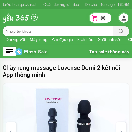
Ngăn xuất tinh sớm
Nước hoa quick rush
Quần dương vật đeo
Đồ
(0)
Dương vật
Máy rung
Âm đạo giả
kích hậu
Xuất tinh sớm
Ch
Flash Sale
Chày rung massage Lovense Domi 2 kết nối
App thông minh