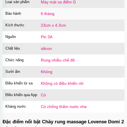
Loại sản phẩm
Máy mát xa điểm G
Ốp lưng iPhone 16 Pro TPU Space trong suốt
chống sốc
Bảo hành
6 tháng
Mã
OP16Pr
trị giá
70.000₫
Kích thước
23cm x 4.3cm
Ốp lưng iPhone 16 TPU Space trong suốt tối
giản
Nguồn
Mã
OP16
trị giá
Pin 3A
70.000₫
Ốp lưng MagSafe iPhone 17 Air Clear Case
Chất liệu
silicon
trong suốt
Mã
OPC17A
trị giá
70.000₫
Chức năng
Rung nhiều chế độ
Ốp lưng iPhone 17 Air TPU Space trong suốt
Sưởi ấm
Không
tối giản
Mã
OP17AIR
trị giá
70.000₫
Điều khiển từ xa
Không có điều khiển rời
Ốp lưng iPhone 17 Pro Clear Case Magnetic
trong suốt
Điều khiển qua App
Có
Mã
OPC17PR
trị giá
70.000₫
Kháng nước
Có chống thấm nước nhẹ
Ốp lưng MagSafe iPhone 17 Clear Case trong
suốt tối giản
Mã
OPC17
trị giá
70.000₫
Đặc điểm nổi bật Chày rung massage Lovense Domi 2