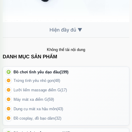
Domi 2 tương thích với nhiều đầu gắn (attachment) cho cả nam
và nữ – mở rộng công năng massage và kích thích toàn diện.
Domi 2
được trang bị công nghệ Bluetooth, cho phép kết nối và
điều khiển qua ứng dụng Lovense Remote trên điện thoại, mang
Không thể tải nội dung
lại sự tiện lợi và trải nghiệm hiện đại. Sản phẩm có khả năng
DANH MỤC SẢN PHẨM
chống nước chuẩn IPX6, giúp vệ sinh dễ dàng và an toàn khi sử
dụng.
Đồ chơi tình yêu dạo đầu
(199)
Trứng tình yêu nhỏ gọn
(48)
Lưỡi liếm massage điểm G
(17)
Máy mát xa điểm G
(59)
Dụng cụ mát xa hậu môn
(43)
Đồ cosplay, đồ bạo dâm
(32)