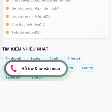
Viên cường dương, xịt xuất tinh sớm
(9)
hay kích thích.
Gel bôi trơn âm đạo, hậu môn
(44)
Tương thích phụ kiện rời
: Có thể gắn thêm đầu massage cho cả
Bao cao su chính hãng
(23)
nam và nữ (bán riêng), mở rộng công năng sử dụng.
Chai hít chính hãng
(43)
Pin sạc USB nhanh, tuổi thọ cao
: Sạc đầy nhanh chóng, thời
Tinh dầu mát xa
(33)
gian sử dụng dài, đáp ứng mọi nhu cầu trải nghiệm.
TÌM KIẾM NHIỀU NHẤT
Âm đạo giả
Sextoy
Cu giả
Chim giả
Máy rung âm đạo
Popper
Sextoy nữ
Sex toy
Sextoy nam
Svakom