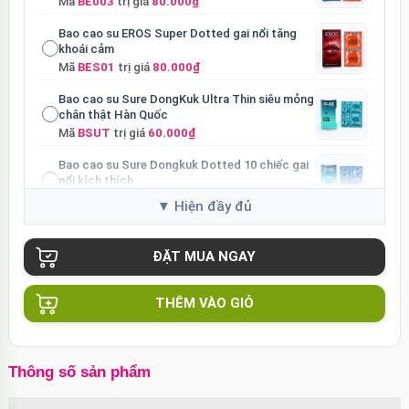
Mã
BE003
trị giá
80.000₫
Bao cao su EROS Super Dotted gai nổi tăng
khoái cảm
Mã
BES01
trị giá
80.000₫
Bao cao su Sure DongKuk Ultra Thin siêu mỏng
chân thật Hàn Quốc
Mã
BSUT
trị giá
60.000₫
Bao cao su Sure Dongkuk Dotted 10 chiếc gai
nổi kích thích
Mã
BSD10
trị giá
60.000₫
Ốp lưng MagSafe iPhone 16 Pro Clear Case
trong suốt
Mã
OPC16PR
trị giá
70.000₫
Ốp lưng MagSafe iPhone 16 Pro Max Clear
THÊM VÀO GIỎ
Case trong suốt
Mã
OPC16MX
trị giá
70.000₫
Ốp lưng iPhone 16 Pro Max TPU Space trong
Thông số sản phẩm
suốt tối giản
Mã
OP16MX
trị giá
70.000₫