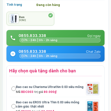
Tình trạng
Đang còn hàng
Đen
DOM2
0855.833.338
7h - 24h | 0h - 2h sáng
0855.833.338
7h - 24h | 0h - 2h sáng
Hãy chọn quà tặng dành cho bạn
Bao cao su Charisma Ultrathin 0.03 siêu mỏng
Mã
BDC003
trị giá
80.000₫
Bao cao su EROS Ultra Thin 0.03 siêu mỏng
cảm giác thật nhất