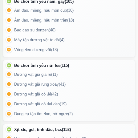
Đồ chơi tình yêu nam, gay
(105)
Âm đạo, miệng, hậu môn cup
(30)
Âm đạo, miệng, hậu môn trần
(18)
Bao cao su donzen
(40)
Máy tập dương vật to dài
(4)
Kết nối Bluetooth điều khiển từ xa qua ứng dụng Lovense
Vòng đeo dương vật
(13)
Remote.
Đồ chơi tình yêu nữ, les
(115)
Tính năng đặc biệt
Dương vật giả giá rẻ
(11)
Điều khiển từ xa qua app Lovense Remote
: Có thể tạo pattern
Dương vật giả rung xoay
(41)
rung riêng, rung theo nhạc, hoặc cho phép đối tác điều khiển dù
Dương vật giả có đế
(42)
ở bất cứ đâu.
Dương vật giả có đai đeo
(19)
Động cơ kép mạnh mẽ
: Mang đến tần số rung sâu, mạnh và ổn
Dụng cụ tập âm đạo, nở ngực
(2)
định nhưng vẫn êm ái.
Tùy chỉnh cường độ linh hoạt
: Tăng – giảm mức độ rung bằng
Xịt xts, gel, tinh dầu, bcs
(152)
nút bấm hoặc qua ứng dụng, phù hợp với từng nhu cầu thư giãn