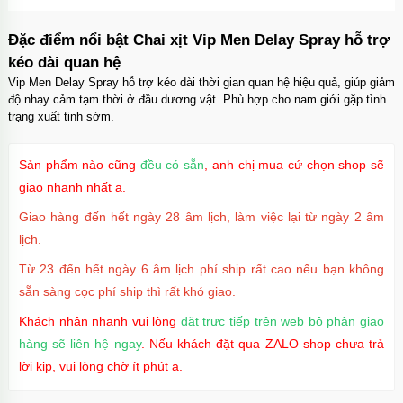
Đặc điểm nổi bật Chai xịt Vip Men Delay Spray hỗ trợ
kéo dài quan hệ
Vip Men Delay Spray hỗ trợ kéo dài thời gian quan hệ hiệu quả, giúp giảm
độ nhạy cảm tạm thời ở đầu dương vật. Phù hợp cho nam giới gặp tình
trạng xuất tinh sớm.
Sản phẩm nào cũng
đều có sẵn
, anh chị mua cứ chọn shop sẽ
giao nhanh nhất ạ.
Giao hàng đến hết ngày 28 âm lịch, làm việc lại từ ngày 2 âm
lịch.
Từ 23 đến hết ngày 6 âm lịch phí ship rất cao nếu bạn không
sẵn sàng cọc phí ship thì rất khó giao.
Khách nhận nhanh vui lòng
đặt trực tiếp trên web bộ phận giao
hàng sẽ liên hệ ngay
. Nếu khách đặt qua ZALO shop chưa trả
lời kịp, vui lòng chờ ít phút ạ.