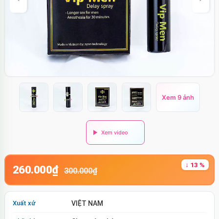
Xem 9 ảnh
↓ 13 %
260.000₫
300.000₫
Xuất xứ
VIỆT NAM