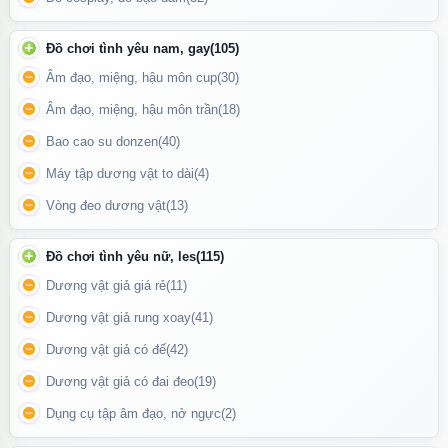
Đồ chơi tình yêu nam, gay
(105)
Âm đạo, miệng, hậu môn cup
(30)
Âm đạo, miệng, hậu môn trần
(18)
Bao cao su donzen
(40)
Máy tập dương vật to dài
(4)
Vòng đeo dương vật
(13)
Cơ chế tác động nhanh nhưng kiểm soát tốt, giúp làm dịu độ
nhạy cảm đúng mức để kéo dài thời gian mà vẫn giữ cảm giác
Đồ chơi tình yêu nữ, les
(115)
chân thật.
Dương vật giả giá rẻ
(11)
Dương vật giả rung xoay
(41)
Dương vật giả có đế
(42)
Dương vật giả có đai đeo
(19)
Dụng cụ tập âm đạo, nở ngực
(2)