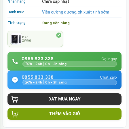
Nhãn hàng
Chưa cập nhật
Danh mục
Viên cường dương, xịt xuất tinh sớm
Tình trạng
Đang còn hàng
Đen
XVM01
0855.833.338
7h - 24h | 0h - 2h sáng
0855.833.338
7h - 24h | 0h - 2h sáng
THÊM VÀO GIỎ