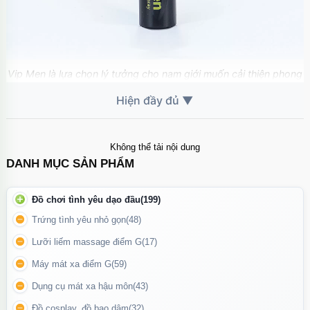
Vip Men là lựa chọn lý tưởng cho nam giới muốn cải thiện phong
độ, lấy lại sự tự tin và mang đến trải nghiệm trọn vẹn hơn cho cả
hai.
🌿 Thành phần an toàn
Không thể tải nội dung
DANH MỤC SẢN PHẨM
100% thảo dược tự nhiên
: quế, bạc hà, bạch tật lê, dâm dương
hoắc, Vitamin E…
Đồ chơi tình yêu dạo đầu
(199)
Dịu nhẹ, hạn chế kích ứng khi sử dụng đúng cách
Trứng tình yêu nhỏ gọn
(48)
Lưỡi liếm massage điểm G
(17)
Máy mát xa điểm G
(59)
Dụng cụ mát xa hậu môn
(43)
Đồ cosplay, đồ bạo dâm
(32)