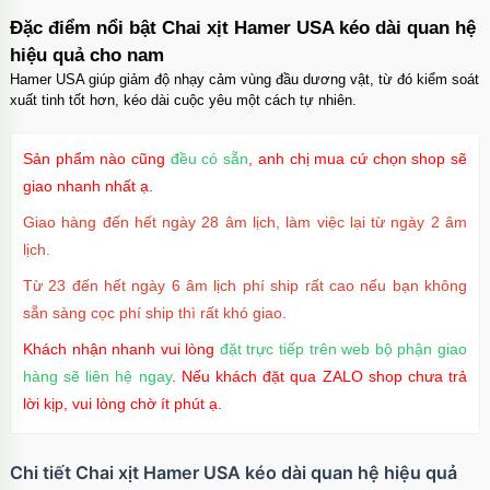
suốt tối giản
Đặc điểm nổi bật Chai xịt Hamer USA kéo dài quan hệ
Mã
OP16MX
trị giá
70.000₫
hiệu quả cho nam
Hamer USA giúp giảm độ nhạy cảm vùng đầu dương vật, từ đó kiểm soát
xuất tinh tốt hơn, kéo dài cuộc yêu một cách tự nhiên.
Ốp lưng iPhone 16 Pro TPU Space trong suốt
chống sốc
Sản phẩm nào cũng
đều có sẵn
, anh chị mua cứ chọn shop sẽ
Mã
OP16Pr
trị giá
70.000₫
giao nhanh nhất ạ.
Giao hàng đến hết ngày 28 âm lịch, làm việc lại từ ngày 2 âm
lịch.
Ốp lưng iPhone 16 TPU Space trong suốt tối
Từ 23 đến hết ngày 6 âm lịch phí ship rất cao nếu bạn không
giản
sẵn sàng cọc phí ship thì rất khó giao.
Mã
OP16
trị giá
70.000₫
Khách nhận nhanh vui lòng
đặt trực tiếp trên web bộ phận giao
hàng sẽ liên hệ ngay
. Nếu khách đặt qua ZALO shop chưa trả
lời kịp, vui lòng chờ ít phút ạ.
Ốp lưng MagSafe iPhone 17 Air Clear Case
trong suốt
Mã
OPC17A
trị giá
70.000₫
Chi tiết Chai xịt Hamer USA kéo dài quan hệ hiệu quả