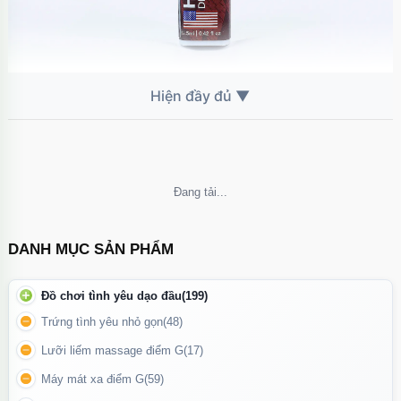
Chai xịt Hamer – giải pháp nhanh cho quý ông xuất sớm.
Tác dụng chính:
Kéo dài thời gian quan hệ từ 15 đến 45 phút tùy cơ địa.
Không thể tải nội dung
Hạn chế tình trạng xuất tinh sớm, giúp quý ông lấy lại phong độ.
DANH MỤC SẢN PHẨM
Mang lại cảm giác tự tin, chủ động hơn khi lâm trận.
Đồ chơi tình yêu dạo đầu
(199)
Trứng tình yêu nhỏ gọn
(48)
Lưỡi liếm massage điểm G
(17)
Máy mát xa điểm G
(59)