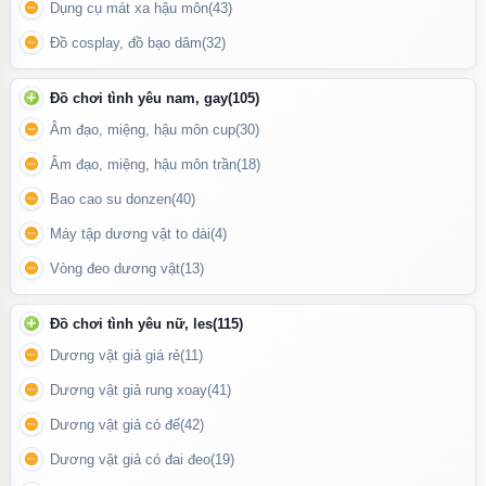
Dụng cụ mát xa hậu môn
(43)
Đồ cosplay, đồ bạo dâm
(32)
Đồ chơi tình yêu nam, gay
(105)
Âm đạo, miệng, hậu môn cup
(30)
Âm đạo, miệng, hậu môn trần
(18)
Bao cao su donzen
(40)
Chai xịt Hamer có xuất xứ từ USA
Máy tập dương vật to dài
(4)
Vòng đeo dương vật
(13)
Hướng dẫn sử dụng:
Đồ chơi tình yêu nữ, les
(115)
Lắc đều chai
trước khi sử dụng.
Dương vật giả giá rẻ
(11)
Xịt
1–2 lần
lên phần đầu hoặc thân dương vật (tập trung vào khu
vực nhạy cảm).
Dương vật giả rung xoay
(41)
Dương vật giả có đế
(42)
Thoa đều
và chờ khoảng 10–15 phút để dung dịch phát huy tác
dụng.
Dương vật giả có đai đeo
(19)