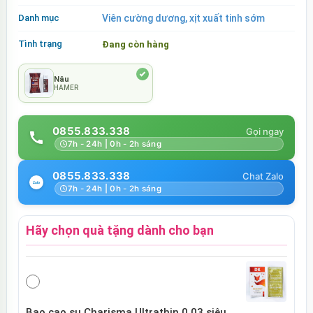
Danh mục
Viên cường dương, xịt xuất tinh sớm
Tình trạng
Đang còn hàng
Nâu
HAMER
0855.833.338
7h - 24h | 0h - 2h sáng
0855.833.338
7h - 24h | 0h - 2h sáng
Hãy chọn quà tặng dành cho bạn
Bao cao su Charisma Ultrathin 0.03 siêu