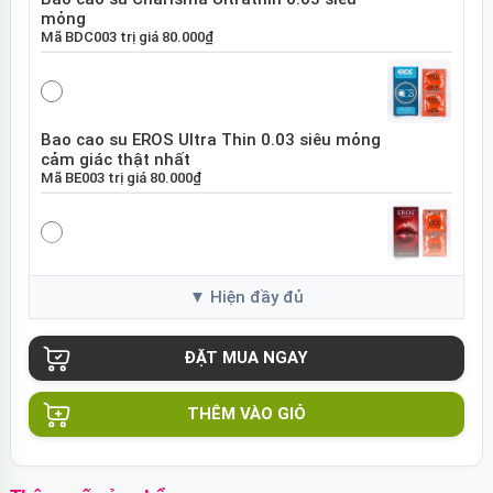
mỏng
Mã
BDC003
trị giá
80.000₫
Bao cao su EROS Ultra Thin 0.03 siêu mỏng
cảm giác thật nhất
Mã
BE003
trị giá
80.000₫
Bao cao su EROS Super Dotted gai nổi tăng
khoái cảm
Mã
BES01
trị giá
80.000₫
THÊM VÀO GIỎ
Bao cao su Sure DongKuk Ultra Thin siêu
mỏng chân thật Hàn Quốc
Mã
BSUT
trị giá
60.000₫