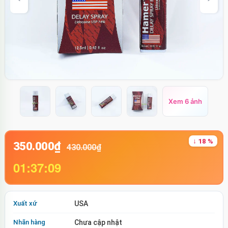
Xem 6 ảnh
↓ 18 %
350.000₫
430.000₫
01:37:08
Xuất xứ
USA
Nhãn hàng
Chưa cập nhật