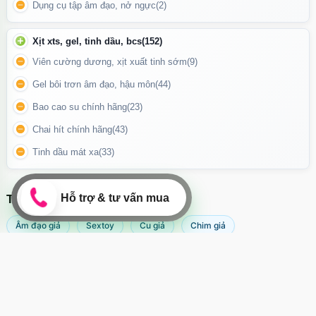
Rửa sạch bằng nước ấm trước khi quan hệ để đảm bảo an toàn
Dụng cụ tập âm đạo, nở ngực
(2)
cho bạn tình.
Xịt xts, gel, tinh dầu, bcs
(152)
📌
Lưu ý: Không xịt trực tiếp vào niệu đạo. Chỉ sử dụng ngoài da.
Viên cường dương, xịt xuất tinh sớm
(9)
Không dùng quá 3 lần/ngày.
Gel bôi trơn âm đạo, hậu môn
(44)
Bao cao su chính hãng
(23)
Chai hít chính hãng
(43)
Tinh dầu mát xa
(33)
TÌM KIẾM NHIỀU NHẤT
Âm đạo giả
Sextoy
Cu giả
Chim giả
Máy rung âm đạo
Popper
Sextoy nữ
Sex toy
Sextoy nam
Svakom