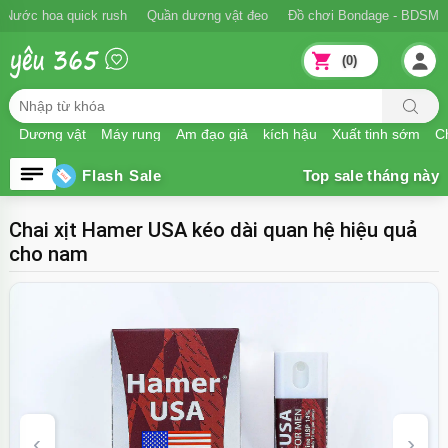
Ngăn xuất tinh sớm
Nước hoa quick rush
Quần dương vật đeo
Đồ
(0)
Dương vật
Máy rung
Âm đạo giả
kích hậu
Xuất tinh sớm
Ch
Flash Sale
Chai xịt Hamer USA kéo dài quan hệ hiệu quả
cho nam