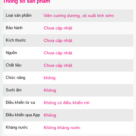
Thông số sản phẩm
Loại sản phẩm
Viên cường dương, xịt xuất tinh sớm
Bao cao su Sure Dongkuk Dotted 10 chiếc gai
nổi kích thích
Bảo hành
Chưa cập nhật
Mã
BSD10
trị giá
60.000₫
Kích thước
Chưa cập nhật
Nguồn
Chưa cập nhật
Ốp lưng MagSafe iPhone 16 Pro Clear Case
trong suốt
Chất liệu
Chưa cập nhật
Mã
OPC16PR
trị giá
70.000₫
Chức năng
không
Sưởi ấm
Không
Ốp lưng MagSafe iPhone 16 Pro Max Clear
Case trong suốt
Điều khiển từ xa
Không có điều khiển rời
Mã
OPC16MX
trị giá
70.000₫
Điều khiển qua App
Không
Kháng nước
Không kháng nước
Ốp lưng iPhone 16 Pro Max TPU Space trong