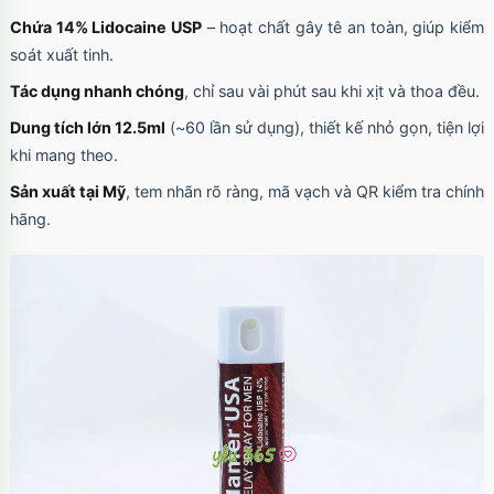
Magnetic trong suốt
Chứa 14% Lidocaine USP
– hoạt chất gây tê an toàn, giúp kiểm
Mã
OPC17MX
trị giá
70.000₫
soát xuất tinh.
Tác dụng nhanh chóng
, chỉ sau vài phút sau khi xịt và thoa đều.
Dung tích lớn 12.5ml
(~60 lần sử dụng), thiết kế nhỏ gọn, tiện lợi
Ốp lưng iPhone 17 Pro Max TPU Space trong
khi mang theo.
suốt
Mã
OP17MX
trị giá
70.000₫
Sản xuất tại Mỹ
, tem nhãn rõ ràng, mã vạch và QR kiểm tra chính
hãng.
Ốp lưng iPhone 17 Pro TPU Space trong suốt
tối giản
Mã
OP17Pr
trị giá
70.000₫
Ốp lưng iPhone 17 TPU Space trong suốt tối
giản
Mã
OP17
trị giá
70.000₫