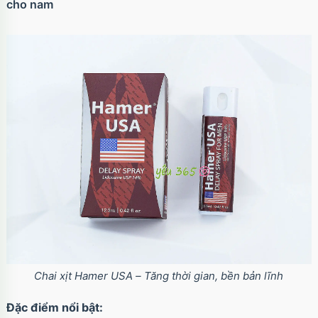
cho nam
Ốp lưng iPhone 17 Air TPU Space trong suốt
tối giản
Mã
OP17AIR
trị giá
70.000₫
Ốp lưng iPhone 17 Pro Clear Case Magnetic
trong suốt
Mã
OPC17PR
trị giá
70.000₫
Ốp lưng MagSafe iPhone 17 Clear Case trong
suốt tối giản
Mã
OPC17
trị giá
70.000₫
Chai xịt Hamer USA – Tăng thời gian, bền bản lĩnh
Đặc điểm nổi bật:
Ốp lưng iPhone 17 Pro Max Clear Case