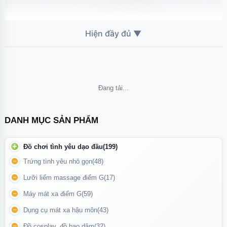
Không thể tải nội dung
DANH MỤC SẢN PHẨM
Đồ chơi tình yêu dạo đầu
(199)
Chai hít The Beatles xuất xứ từ USA
Trứng tình yêu nhỏ gọn
(48)
Lưỡi liếm massage điểm G
(17)
Lợi ích khi sử dụng chai xịt The Beatles
Máy mát xa điểm G
(59)
Kéo dài thời gian quan hệ, giúp bạn và đối tác có những trải
Dụng cụ mát xa hậu môn
(43)
nghiệm trọn vẹn hơn.
Đồ cosplay, đồ bạo dâm
(32)