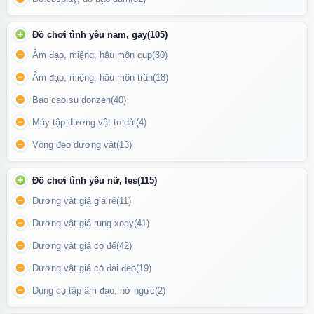
Tăng cường cảm giác nhạy bén, đưa cả hai đạt đến đỉnh cao của
sự hưng phấn.
Đồ chơi tình yêu nam, gay
(105)
Làm giảm căng thẳng, mang lại sự thư giãn và thỏa mãn tối đa.
Âm đạo, miệng, hậu môn cup
(30)
Âm đạo, miệng, hậu môn trần
(18)
Bao cao su donzen
(40)
Máy tập dương vật to dài
(4)
Vòng đeo dương vật
(13)
Đồ chơi tình yêu nữ, les
(115)
Dương vật giả giá rẻ
(11)
Dương vật giả rung xoay
(41)
Dương vật giả có đế
(42)
Dương vật giả có đai đeo
(19)
Dụng cụ tập âm đạo, nở ngực
(2)
The Beatles thực sự giúp họ cải thiện đời sống tình dục.