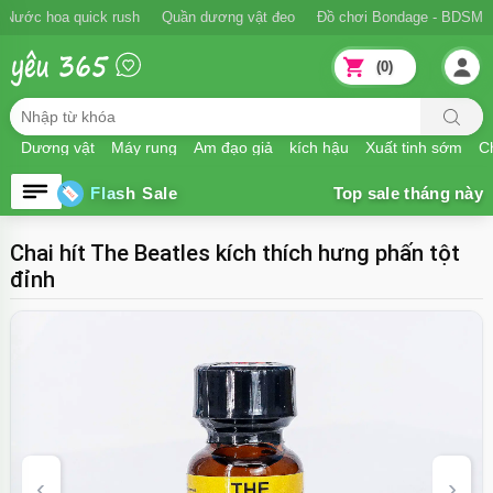
Nước hoa quick rush
Quần dương vật đeo
Đồ chơi Bondage - BDSM
(0)
Dương vật
Máy rung
Âm đạo giả
kích hậu
Xuất tinh sớm
Ch
Flash Sale
Chai hít The Beatles kích thích hưng phấn tột
đỉnh