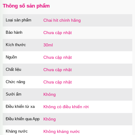
Ốp lưng iPhone 16 Pro Max TPU Space trong
Thông số sản phẩm
suốt tối giản
Mã
OP16MX
trị giá
70.000₫
Loại sản phẩm
Chai hít chính hãng
Ốp lưng iPhone 16 Pro TPU Space trong suốt
chống sốc
Bảo hành
Chưa cập nhật
Mã
OP16Pr
trị giá
70.000₫
Kích thước
30ml
Ốp lưng iPhone 16 TPU Space trong suốt tối
giản
Nguồn
Mã
OP16
trị giá
Chưa cập nhật
70.000₫
Ốp lưng MagSafe iPhone 17 Air Clear Case
Chất liệu
Chưa cập nhật
trong suốt
Mã
OPC17A
trị giá
70.000₫
Chức năng
Chưa cập nhật
Ốp lưng iPhone 17 Air TPU Space trong suốt
Sưởi ấm
Không
tối giản
Mã
OP17AIR
trị giá
70.000₫
Điều khiển từ xa
Không có điều khiển rời
Ốp lưng iPhone 17 Pro Clear Case Magnetic
trong suốt
Điều khiển qua App
Không
Mã
OPC17PR
trị giá
70.000₫
Kháng nước
Không kháng nước
Ốp lưng MagSafe iPhone 17 Clear Case trong