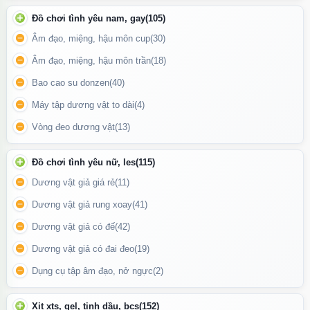
Đồ chơi tình yêu nam, gay
(105)
Chai hít Super Rush Original có dung tích 30ml
Âm đạo, miệng, hậu môn cup
(30)
Âm đạo, miệng, hậu môn trần
(18)
Bao cao su donzen
(40)
Máy tập dương vật to dài
(4)
Vòng đeo dương vật
(13)
Đồ chơi tình yêu nữ, les
(115)
Dương vật giả giá rẻ
(11)
Dương vật giả rung xoay
(41)
Dương vật giả có đế
(42)
Dương vật giả có đai đeo
(19)
Dụng cụ tập âm đạo, nở ngực
(2)
Chai hít Super Rush Original xuất xứ USA
Xịt xts, gel, tinh dầu, bcs
(152)
Hướng Dẫn Sử Dụng: