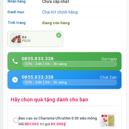
Nhãn hàng
Chưa cập nhật
Danh mục
Chai hít chính hãng
Tình trạng
Đang còn hàng
Đỏ
PSL30
0855.833.338
7h - 24h | 0h - 2h sáng
0855.833.338
7h - 24h | 0h - 2h sáng
Hãy chọn quà tặng dành cho bạn
Bao cao su Charisma Ultrathin 0.03 siêu mỏng
Mã
BDC003
trị giá
80.000₫