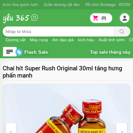
Ngăn xuất tinh sớm
Nước hoa quick rush
Quần dương vật đeo
Đồ
(0)
Dương vật
Máy rung
Âm đạo giả
kích hậu
Xuất tinh sớm
Ch
Flash Sale
Chai hít Super Rush Original 30ml tăng hưng
phấn mạnh