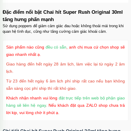
suốt tối giản
Mã
OPC17
trị giá
70.000₫
Đặc điểm nổi bật Chai hít Super Rush Original 30ml
tăng hưng phấn mạnh
Ốp lưng iPhone 17 Pro Max Clear Case
Magnetic trong suốt
Sử dụng poppers để giảm cảm giác đau hoặc không thoải mái trong khi
Mã
OPC17MX
trị giá
70.000₫
quan hệ tình dục, cũng như tăng cường cảm giác khoái cảm.
Ốp lưng iPhone 17 Pro Max TPU Space trong
suốt
Sản phẩm nào cũng
đều có sẵn
, anh chị mua cứ chọn shop sẽ
Mã
OP17MX
trị giá
70.000₫
giao nhanh nhất ạ.
Ốp lưng iPhone 17 Pro TPU Space trong suốt
Giao hàng đến hết ngày 28 âm lịch, làm việc lại từ ngày 2 âm
tối giản
lịch.
Mã
OP17Pr
trị giá
70.000₫
Từ 23 đến hết ngày 6 âm lịch phí ship rất cao nếu bạn không
Ốp lưng iPhone 17 TPU Space trong suốt tối
giản
sẵn sàng cọc phí ship thì rất khó giao.
Mã
OP17
trị giá
70.000₫
Khách nhận nhanh vui lòng
đặt trực tiếp trên web bộ phận giao
hàng sẽ liên hệ ngay
. Nếu khách đặt qua ZALO shop chưa trả
lời kịp, vui lòng chờ ít phút ạ.