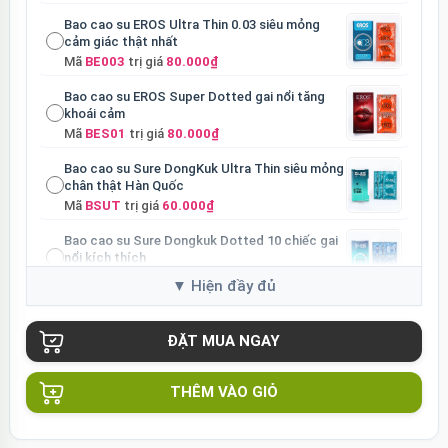
Bao cao su EROS Ultra Thin 0.03 siêu mỏng
cảm giác thật nhất
Mã
BE003
trị giá
80.000₫
Bao cao su EROS Super Dotted gai nổi tăng
khoái cảm
Mã
BES01
trị giá
80.000₫
Bao cao su Sure DongKuk Ultra Thin siêu mỏng
chân thật Hàn Quốc
Mã
BSUT
trị giá
60.000₫
Bao cao su Sure Dongkuk Dotted 10 chiếc gai
nổi kích thích
Mã
BSD10
trị giá
60.000₫
Ốp lưng MagSafe iPhone 16 Pro Clear Case
trong suốt
Mã
OPC16PR
trị giá
70.000₫
Ốp lưng MagSafe iPhone 16 Pro Max Clear
THÊM VÀO GIỎ
Case trong suốt
Mã
OPC16MX
trị giá
70.000₫