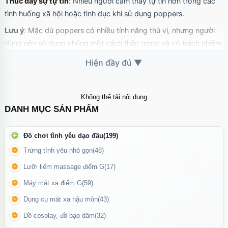
Thúc đẩy sự tự tin
: Nhiều người cảm thấy tự tin hơn trong các
tình huống xã hội hoặc tình dục khi sử dụng poppers.
Lưu ý
: Mặc dù poppers có nhiều tính năng thú vị, nhưng người
dùng nên sử dụng chúng một cách thận trọng và có trách nhiệm
để tránh tác dụng phụ không mong muốn.
Không thể tải nội dung
DANH MỤC SẢN PHẨM
Đồ chơi tình yêu dạo đầu
(199)
Trứng tình yêu nhỏ gọn
(48)
Lưỡi liếm massage điểm G
(17)
Máy mát xa điểm G
(59)
Dụng cụ mát xa hậu môn
(43)
Đồ cosplay, đồ bạo dâm
(32)