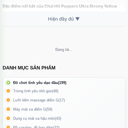
Đặc điểm nổi bật của Chai Hít Poppers Ultra Strong Yellow
10ml
Hiệu quả nhanh chóng: Chỉ sau vài giây sử dụng, bạn sẽ cảm
nhận được cảm giác thư giãn và tăng cường năng lượng tích
cực.
Hương thơm mạnh mẽ: Rush Ultra Strong Yellow mang hương
Không thể tải nội dung
thơm đặc trưng, tạo không khí sảng khoái, đầy kích thích.
Thiết kế nhỏ gọn: Chai dung tích 10ml, dễ dàng mang theo khi đi
DANH MỤC SẢN PHẨM
chơi, dự tiệc hoặc trong các chuyến du lịch.
Đồ chơi tình yêu dạo đầu
(199)
Trứng tình yêu nhỏ gọn
(48)
Lưỡi liếm massage điểm G
(17)
Máy mát xa điểm G
(59)
Dụng cụ mát xa hậu môn
(43)
Đồ cosplay, đồ bạo dâm
(32)