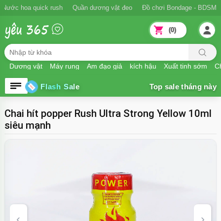
Nước hoa quick rush
Quần dương vật đeo
Đồ chơi Bondage - BDSM
(0)
Dương vật
Máy rung
Âm đạo giả
kích hậu
Xuất tinh sớm
Ch
Flash Sale
Chai hít popper Rush Ultra Strong Yellow 10ml
siêu mạnh