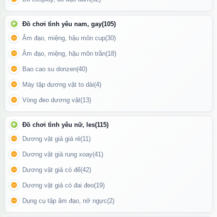
Đồ chơi tình yêu nam, gay
(105)
Âm đạo, miệng, hậu môn cup
(30)
Âm đạo, miệng, hậu môn trần
(18)
Bao cao su donzen
(40)
Chai hít Rush Ultra Strong Yellow được xuất xứ tại USA
Máy tập dương vật to dài
(4)
Công dụng của Poppers Rush Ultra Strong Yellow
Vòng đeo dương vật
(13)
Thư giãn tinh thần:
Làm dịu đi cảm giác căng thẳng và mệt mỏi,
Đồ chơi tình yêu nữ, les
(115)
giúp bạn cảm thấy thoải mái hơn.
Dương vật giả giá rẻ
(11)
Tăng cường cảm giác
: Poppers thường được sử dụng để cải
Dương vật giả rung xoay
(41)
thiện trải nghiệm trong các hoạt động thân mật hoặc giải trí.
Dương vật giả có đế
(42)
Cải thiện tâm trạng
: Mang lại cảm giác phấn chấn, thoải mái,
tăng cường năng lượng tích cực.
Dương vật giả có đai đeo
(19)
Dụng cụ tập âm đạo, nở ngực
(2)