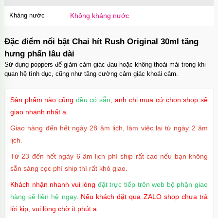
Kháng nước
Không kháng nước
Ốp lưng iPhone 16 Pro Max TPU Space trong
suốt tối giản
Đặc điểm nổi bật Chai hít Rush Original 30ml tăng
Mã
OP16MX
trị giá
70.000₫
hưng phấn lâu dài
Sử dụng poppers để giảm cảm giác đau hoặc không thoải mái trong khi
quan hệ tình dục, cũng như tăng cường cảm giác khoái cảm.
Ốp lưng iPhone 16 Pro TPU Space trong suốt
chống sốc
Sản phẩm nào cũng
đều có sẵn
, anh chị mua cứ chọn shop sẽ
Mã
OP16Pr
trị giá
70.000₫
giao nhanh nhất ạ.
Giao hàng đến hết ngày 28 âm lịch, làm việc lại từ ngày 2 âm
lịch.
Ốp lưng iPhone 16 TPU Space trong suốt tối
Từ 23 đến hết ngày 6 âm lịch phí ship rất cao nếu bạn không
giản
sẵn sàng cọc phí ship thì rất khó giao.
Mã
OP16
trị giá
70.000₫
Khách nhận nhanh vui lòng
đặt trực tiếp trên web bộ phận giao
hàng sẽ liên hệ ngay
. Nếu khách đặt qua ZALO shop chưa trả
lời kịp, vui lòng chờ ít phút ạ.
Ốp lưng MagSafe iPhone 17 Air Clear Case