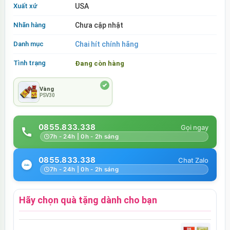
Xuất xứ
USA
Nhãn hàng
Chưa cập nhật
Danh mục
Chai hít chính hãng
Tình trạng
Đang còn hàng
Vàng
PSV30
0855.833.338
7h - 24h | 0h - 2h sáng
0855.833.338
7h - 24h | 0h - 2h sáng
Hãy chọn quà tặng dành cho bạn