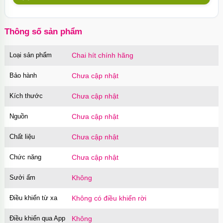
mỏng chân thật Hàn Quốc
Mã
BSUT
trị giá
60.000₫
Thông số sản phẩm
Loại sản phẩm
Chai hít chính hãng
Bao cao su Sure Dongkuk Dotted 10 chiếc gai
nổi kích thích
Bảo hành
Chưa cập nhật
Mã
BSD10
trị giá
60.000₫
Kích thước
Chưa cập nhật
Nguồn
Chưa cập nhật
Ốp lưng MagSafe iPhone 16 Pro Clear Case
trong suốt
Chất liệu
Chưa cập nhật
Mã
OPC16PR
trị giá
70.000₫
Chức năng
Chưa cập nhật
Sưởi ấm
Không
Ốp lưng MagSafe iPhone 16 Pro Max Clear
Case trong suốt
Điều khiển từ xa
Không có điều khiển rời
Mã
OPC16MX
trị giá
70.000₫
Điều khiển qua App
Không