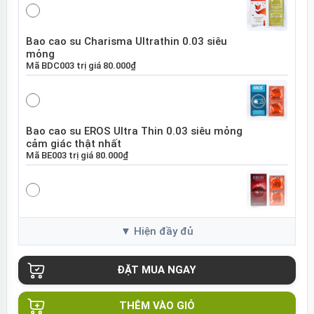
Bao cao su Charisma Ultrathin 0.03 siêu
mỏng
Mã
BDC003
trị giá
80.000₫
Bao cao su EROS Ultra Thin 0.03 siêu mỏng
cảm giác thật nhất
Mã
BE003
trị giá
80.000₫
Bao cao su EROS Super Dotted gai nổi tăng
khoái cảm
Mã
BES01
trị giá
80.000₫
THÊM VÀO GIỎ
Bao cao su Sure DongKuk Ultra Thin siêu