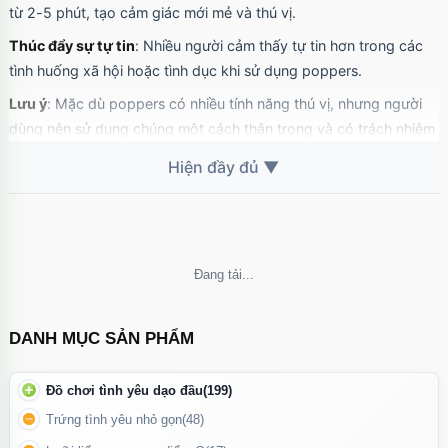
từ 2-5 phút, tạo cảm giác mới mẻ và thú vị.
giản
Mã
OP17
trị giá
70.000₫
Thúc đẩy sự tự tin
: Nhiều người cảm thấy tự tin hơn trong các
tình huống xã hội hoặc tình dục khi sử dụng poppers.
Lưu ý
: Mặc dù poppers có nhiều tính năng thú vị, nhưng người
dùng nên sử dụng chúng một cách thận trọng và có trách nhiệm
để tránh tác dụng phụ không mong muốn.
Không thể tải nội dung
DANH MỤC SẢN PHẨM
Đồ chơi tình yêu dạo đầu
(199)
Trứng tình yêu nhỏ gọn
(48)