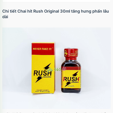
trong suốt
Mã
OPC17A
trị giá
70.000₫
Chi tiết Chai hít Rush Original 30ml tăng hưng phấn lâu
dài
Ốp lưng iPhone 17 Air TPU Space trong suốt
tối giản
Mã
OP17AIR
trị giá
70.000₫
Ốp lưng iPhone 17 Pro Clear Case Magnetic
trong suốt
Mã
OPC17PR
trị giá
70.000₫
Ốp lưng MagSafe iPhone 17 Clear Case trong
suốt tối giản
Mã
OPC17
trị giá
70.000₫