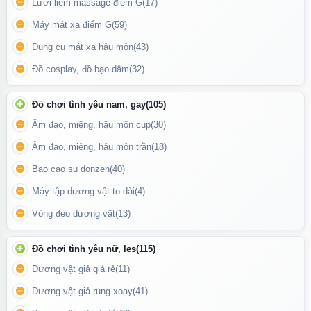
Lưỡi liếm massage điểm G
(17)
Máy mát xa điểm G
(59)
Dụng cụ mát xa hậu môn
(43)
Chai hít Popper Rush Original có dung tích 30ml
Đồ cosplay, đồ bạo dâm
(32)
Đồ chơi tình yêu nam, gay
(105)
Âm đạo, miệng, hậu môn cup
(30)
Âm đạo, miệng, hậu môn trần
(18)
Bao cao su donzen
(40)
Máy tập dương vật to dài
(4)
Vòng đeo dương vật
(13)
Đồ chơi tình yêu nữ, les
(115)
Dương vật giả giá rẻ
(11)
Dương vật giả rung xoay
(41)