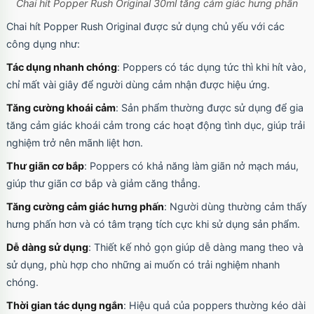
Chai hít Popper Rush Original 30ml tăng cảm giác hưng phấn
Chai hít Popper Rush Original được sử dụng chủ yếu với các
Ốp lưng iPhone 17 Pro Max Clear Case
công dụng như:
Magnetic trong suốt
Mã
OPC17MX
trị giá
70.000₫
Tác dụng nhanh chóng
: Poppers có tác dụng tức thì khi hít vào,
chỉ mất vài giây để người dùng cảm nhận được hiệu ứng.
Tăng cường khoái cảm
: Sản phẩm thường được sử dụng để gia
tăng cảm giác khoái cảm trong các hoạt động tình dục, giúp trải
Ốp lưng iPhone 17 Pro Max TPU Space trong
nghiệm trở nên mãnh liệt hơn.
suốt
Mã
OP17MX
trị giá
70.000₫
Thư giãn cơ bắp
: Poppers có khả năng làm giãn nở mạch máu,
giúp thư giãn cơ bắp và giảm căng thẳng.
Tăng cường cảm giác hưng phấn
: Người dùng thường cảm thấy
Ốp lưng iPhone 17 Pro TPU Space trong suốt
hưng phấn hơn và có tâm trạng tích cực khi sử dụng sản phẩm.
tối giản
Mã
OP17Pr
trị giá
70.000₫
Dễ dàng sử dụng
: Thiết kế nhỏ gọn giúp dễ dàng mang theo và
sử dụng, phù hợp cho những ai muốn có trải nghiệm nhanh
chóng.
Thời gian tác dụng ngắn
: Hiệu quả của poppers thường kéo dài
Ốp lưng iPhone 17 TPU Space trong suốt tối