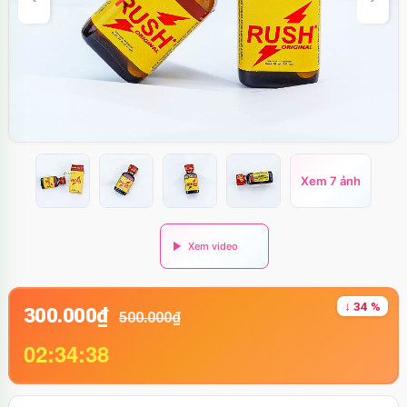
Xem 7 ảnh
↓ 34 %
300.000₫
500.000₫
02:34:38