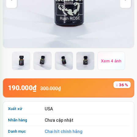
Xem 4 ảnh
↓ 36 %
190.000₫
300.000₫
Xuất xứ
USA
Nhãn hàng
Chưa cập nhật
Danh mục
Chai hít chính hãng