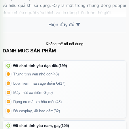
và hiệu quả khi sử dụng. Đây là một trong những dòng popper
được nhiều người yêu thích và tin dùng trên toàn thế giới.
Không thể tải nội dung
DANH MỤC SẢN PHẨM
Đồ chơi tình yêu dạo đầu
(199)
Trứng tình yêu nhỏ gọn
(48)
Lưỡi liếm massage điểm G
(17)
Máy mát xa điểm G
(59)
Dụng cụ mát xa hậu môn
(43)
Đồ cosplay, đồ bạo dâm
(32)
Popper Rochefort Aromas có khả năng tác động nhanh đến hệ
Đồ chơi tình yêu nam, gay
(105)
thần kinh, mang lại cảm giác thư giãn và hưng phấn ngay trong