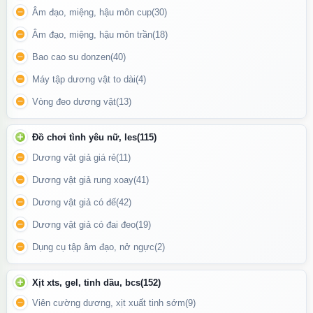
Âm đạo, miệng, hậu môn cup
(30)
vòng vài giây sau khi sử dụng.
Âm đạo, miệng, hậu môn trần
(18)
Công Dụng Chính Của Popper Rochefort Aromas
Bao cao su donzen
(40)
Giải Tỏa Căng Thẳng
: Giúp bạn nhanh chóng thư giãn và giải
Máy tập dương vật to dài
(4)
phóng áp lực sau những giờ làm việc căng thẳng.
Vòng đeo dương vật
(13)
Tăng Cường Khoái Cảm
: Hỗ trợ tối đa trong việc làm phong phú
cảm xúc, giúp những giây phút thân mật thêm phần thăng hoa.
Đồ chơi tình yêu nữ, les
(115)
Kích Thích Hưng Phấn
: Mang lại cảm giác phấn khích mạnh mẽ,
Dương vật giả giá rẻ
(11)
phù hợp cho các buổi tiệc hoặc những dịp đặc biệt.
Dương vật giả rung xoay
(41)
Tạo Sự Tự Tin
: Giúp bạn tự tin hơn trong giao tiếp và mọi hoạt
Dương vật giả có đế
(42)
động thường ngày.
Dương vật giả có đai đeo
(19)
Dụng cụ tập âm đạo, nở ngực
(2)
Xịt xts, gel, tinh dầu, bcs
(152)
Viên cường dương, xịt xuất tinh sớm
(9)