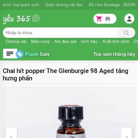
Nước hoa quick rush
Quần dương vật đeo
Đồ chơi Bondage - BDSM
(0)
Dương vật
Máy rung
Âm đạo giả
kích hậu
Xuất tinh sớm
Ch
Flash Sale
Chai hít popper The Glenburgie 98 Aged tăng
hưng phấn