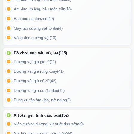
Âm đạo, miệng, hậu môn trần
(18)
Bao cao su donzen
(40)
Máy tập dương vật to dài
(4)
Vòng đeo dương vật
(13)
Đồ chơi tình yêu nữ, les
(115)
Dương vật giả giá rẻ
(11)
Dương vật giả rung xoay
(41)
Chai hít The Glenburgie 98 Aged có xuất xứ từ USA
Dương vật giả có đế
(42)
Cách sử dụng
Dương vật giả có đai đeo
(19)
Hít trực tiếp: Mở nắp chai và hít một lượng nhỏ từ khoảng cách
Dụng cụ tập âm đạo, nở ngực
(2)
gần. Nên hít từ từ để cảm nhận tác dụng.
Xịt xts, gel, tinh dầu, bcs
(152)
Không sử dụng quá nhiều: Hạn chế hít nhiều lần trong thời gian
ngắn để tránh tác dụng phụ
Viên cường dương, xịt xuất tinh sớm
(9)
Thận trọng với liều lượng: Người dùng nên bắt đầu với liều lượng
Gel bôi trơn âm đạo, hậu môn
(44)