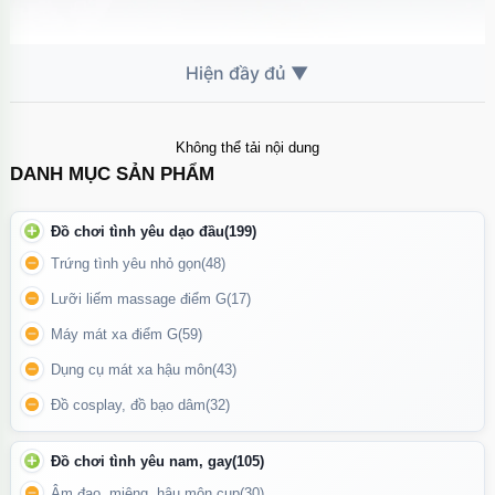
Không thể tải nội dung
DANH MỤC SẢN PHẨM
Đồ chơi tình yêu dạo đầu
(199)
Trứng tình yêu nhỏ gọn
(48)
Lưỡi liếm massage điểm G
(17)
Máy mát xa điểm G
(59)
Dụng cụ mát xa hậu môn
(43)
Chai hít The Glenburgie 98 Aged có dung tích 10ml
Đồ cosplay, đồ bạo dâm
(32)
Đồ chơi tình yêu nam, gay
(105)
Âm đạo, miệng, hậu môn cup
(30)