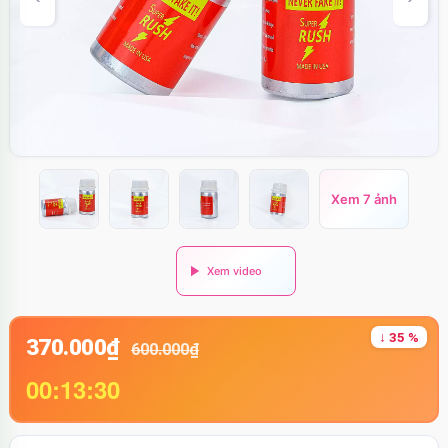
Xem 7 ảnh
↓ 35 %
370.000₫
600.000₫
00:13:29