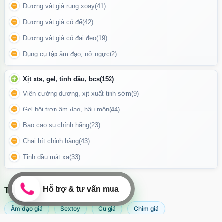
Dương vật giả rung xoay
(41)
Chai hít khô Super Rush mang lại trạng thái
lâng lâng, thư giãn
Dương vật giả có đế
(42)
mạnh
Dương vật giả có đai đeo
(19)
Sức Mạnh Của "Hormone Hạnh Phúc"
Dụng cụ tập âm đạo, nở ngực
(2)
Đừng để vẻ ngoài nhỏ gọn đánh lừa, Popper Super Rush mang
Xịt xts, gel, tinh dầu, bcs
(152)
lại hiệu quả cực kỳ mạnh mẽ:
Viên cường dương, xịt xuất tinh sớm
(9)
Giãn cơ tức thì:
Giúp việc "thâm nhập" trở nên mượt mà, dễ
Gel bôi trơn âm đạo, hậu môn
(44)
dàng và không còn cảm giác đau rát.
Bao cao su chính hãng
(23)
Gia tăng khoái cảm:
Kích thích hệ thần kinh, làm tăng độ nhạy
Chai hít chính hãng
(43)
cảm của các nhóm cơ và bề mặt da, khiến mỗi lần chạm vào đều
Tinh dầu mát xa
(33)
như có luồng điện chạy qua.
Kéo dài hưng phấn:
Giữ cho tinh thần luôn ở trạng thái "high"
nhất, giúp bạn tự tin và cuồng nhiệt hơn trong mọi tư thế.
TÌM KIẾM NHIỀU NHẤT
Âm đạo giả
Sextoy
Cu giả
Chim giả