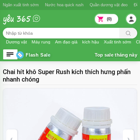
Ngăn xuất tinh sớm
Nước hoa quick rush
Quần dương vật đeo
Đồ
(0)
Dương vật
Máy rung
Âm đạo giả
kích hậu
Xuất tinh sớm
Ch
Flash Sale
Chai hít khô Super Rush kích thích hưng phấn
nhanh chóng