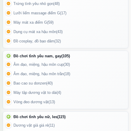
Trứng tình yêu nhỏ gọn
(48)
Tạo cảm giác hưng phấn, rạo rực tức thì.
Lưỡi liếm massage điểm G
(17)
Làm giãn cơ trơn (đặc biệt là cơ hậu môn và cổ tử cung), giúp
việc quan hệ trở nên dễ dàng và không đau đớn.
Máy mát xa điểm G
(59)
Dụng cụ mát xa hậu môn
(43)
Tăng cường lưu thông máu, kéo dài cảm xúc thăng hoa.
Đồ cosplay, đồ bạo dâm
(32)
Đồ chơi tình yêu nam, gay
(105)
Âm đạo, miệng, hậu môn cup
(30)
Âm đạo, miệng, hậu môn trần
(18)
Bao cao su donzen
(40)
Máy tập dương vật to dài
(4)
Vòng đeo dương vật
(13)
Đồ chơi tình yêu nữ, les
(115)
Dương vật giả giá rẻ
(11)