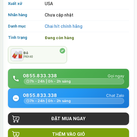
Xuất xứ
USA
Nhãn hàng
Chưa cập nhật
Danh mục
Chai hít chính hãng
Tình trạng
Đang còn hàng
Đỏ
PKH40
0855.833.338
7h - 24h | 0h - 2h sáng
0855.833.338
7h - 24h | 0h - 2h sáng
THÊM VÀO GIỎ