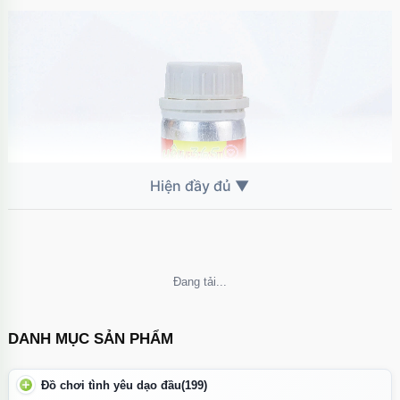
Không thể tải nội dung
Super Rush dạng khô
là lựa chọn dành cho những ai thích
cảm
DANH MỤC SẢN PHẨM
giác mạnh – lên nhanh – gọn nhẹ
.
Công dụng
Đồ chơi tình yêu dạo đầu
(199)