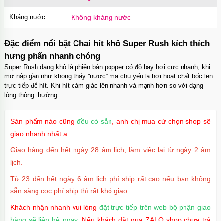
Kháng nước
Không kháng nước
Đặc điểm nổi bật Chai hít khô Super Rush kích thích
hưng phấn nhanh chóng
Super Rush dạng khô là phiên bản popper có độ bay hơi cực nhanh, khi
mở nắp gần như không thấy “nước” mà chủ yếu là hơi hoạt chất bốc lên
trực tiếp để hít. Khi hít cảm giác lên nhanh và mạnh hơn so với dạng
lỏng thông thường.
Sản phẩm nào cũng
đều có sẵn
, anh chị mua cứ chọn shop sẽ
giao nhanh nhất ạ.
Giao hàng đến hết ngày 28 âm lịch, làm việc lại từ ngày 2 âm
lịch.
Từ 23 đến hết ngày 6 âm lịch phí ship rất cao nếu bạn không
sẵn sàng cọc phí ship thì rất khó giao.
Khách nhận nhanh vui lòng
đặt trực tiếp trên web bộ phận giao
hàng sẽ liên hệ ngay
. Nếu khách đặt qua ZALO shop chưa trả