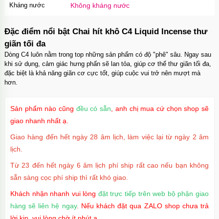
Kháng nước
Không kháng nước
Đặc điểm nổi bật Chai hít khô C4 Liquid Incense thư
giãn tối đa
Dòng C4 luôn nằm trong top những sản phẩm có độ "phê" sâu. Ngay sau
khi sử dụng, cảm giác hưng phấn sẽ lan tỏa, giúp cơ thể thư giãn tối đa,
đặc biệt là khả năng giãn cơ cực tốt, giúp cuộc vui trở nên mượt mà
hơn.
Sản phẩm nào cũng
đều có sẵn
, anh chị mua cứ chọn shop sẽ
giao nhanh nhất ạ.
Giao hàng đến hết ngày 28 âm lịch, làm việc lại từ ngày 2 âm
lịch.
Từ 23 đến hết ngày 6 âm lịch phí ship rất cao nếu bạn không
sẵn sàng cọc phí ship thì rất khó giao.
Khách nhận nhanh vui lòng
đặt trực tiếp trên web bộ phận giao
hàng sẽ liên hệ ngay
. Nếu khách đặt qua ZALO shop chưa trả
lời kịp, vui lòng chờ ít phút ạ.