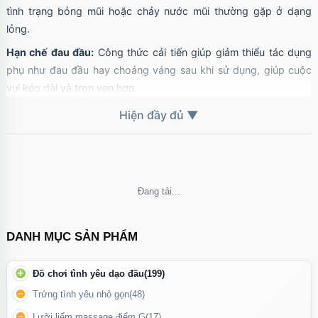
tình trạng bỏng mũi hoặc chảy nước mũi thường gặp ở dạng
lỏng.
Hạn chế đau đầu:
Công thức cải tiến giúp giảm thiểu tác dụng
phụ như đau đầu hay choáng váng sau khi sử dụng, giúp cuộc
vui kéo dài và trọn vẹn hơn.
Chai hít khô C4 Liquid Incense mang lại cảm giác thư giãn tức
thời, giúp tăng cảm xúc và hỗ trợ trải nghiệm gần gũi.
Không thể tải nội dung
Sức Mạnh Của "Hormone Hạnh Phúc"
DANH MỤC SẢN PHẨM
Đừng để vẻ ngoài nhỏ gọn đánh lừa, Popper C4 Liquid Incense
mang lại hiệu quả cực kỳ mạnh mẽ:
Đồ chơi tình yêu dạo đầu
(199)
Giãn cơ tức thì:
Giúp việc "thâm nhập" trở nên mượt mà, dễ
Trứng tình yêu nhỏ gọn
(48)
dàng và không còn cảm giác đau rát.
Lưỡi liếm massage điểm G
(17)