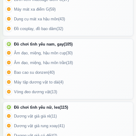
Gia tăng khoái cảm:
Kích thích hệ thần kinh, làm tăng độ nhạy
Máy mát xa điểm G
(59)
cảm của các nhóm cơ và bề mặt da, khiến mỗi lần chạm vào đều
như có luồng điện chạy qua.
Dụng cụ mát xa hậu môn
(43)
Kéo dài hưng phấn:
Giữ cho tinh thần luôn ở trạng thái "high"
Đồ cosplay, đồ bạo dâm
(32)
nhất, giúp bạn tự tin và cuồng nhiệt hơn trong mọi tư thế.
Đồ chơi tình yêu nam, gay
(105)
Âm đạo, miệng, hậu môn cup
(30)
Âm đạo, miệng, hậu môn trần
(18)
Chai hít khô C4 Liquid Incense có dung tích 40ml
Bao cao su donzen
(40)
📖 Hướng Dẫn Sử Dụng Hiệu Quả
Máy tập dương vật to dài
(4)
Vòng đeo dương vật
(13)
Mở nắp:
Vì là dạng khô, bạn chỉ cần mở nắp và đưa gần mũi
(cách khoảng 1-2cm).
Đồ chơi tình yêu nữ, les
(115)
Hít sâu:
Bịt một bên mũi, hít một hơi thật sâu và nín thở khoảng
Dương vật giả giá rẻ
(11)
2-3 giây để cảm nhận luồng hưng phấn chạy khắp cơ thể. Sau
Dương vật giả rung xoay
(41)
đó đổi bên.
Dương vật giả có đế
(42)