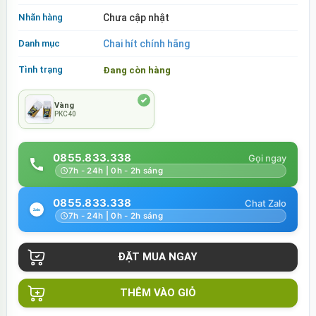
Nhãn hàng
Chưa cập nhật
Danh mục
Chai hít chính hãng
Tình trạng
Đang còn hàng
Vàng
PKC40
0855.833.338
7h - 24h | 0h - 2h sáng
0855.833.338
7h - 24h | 0h - 2h sáng
THÊM VÀO GIỎ