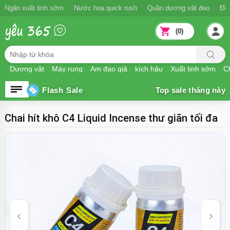
Ngăn xuất tinh sớm
Nước hoa quick rush
Quần dương vật đeo
Đồ
(0)
Dương vật
Máy rung
Âm đạo giả
kích hậu
Xuất tinh sớm
Ch
Flash Sale
Chai hít khô C4 Liquid Incense thư giãn tối đa