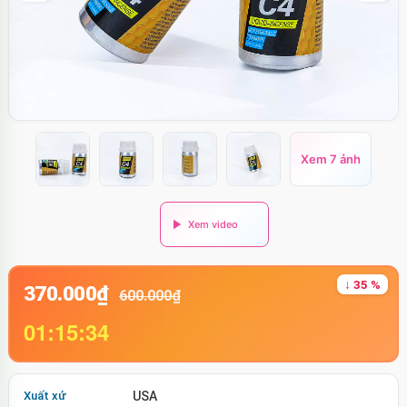
Xem 7 ảnh
↓ 35 %
370.000₫
600.000₫
01:15:34
Xuất xứ
USA