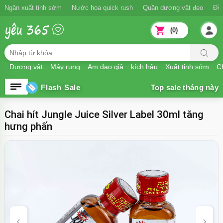
Ngăn xuất tinh sớm
Nước hoa quick rush
Quần dương vật đeo
Đồ
(0)
Dương vật
Máy rung
Âm đạo giả
kích hậu
Xuất tinh sớm
Ch
Flash Sale
Chai hít Jungle Juice Silver Label 30ml tăng
hưng phấn