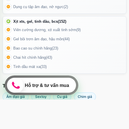
Chai hít Jungle Juice Silver Label 30ml xuất xứ USA
Dụng cụ tập âm đạo, nở ngực
(2)
Lưu Ý Khi Sử Dụng
Xịt xts, gel, tinh dầu, bcs
(152)
Đối tượng sử dụng:
Sản phẩm dành riêng cho người trưởng thành.
Viên cường dương, xịt xuất tinh sớm
(9)
Không lạm dụng:
Tránh sử dụng quá thường xuyên trong thời gian
Gel bôi trơn âm đạo, hậu môn
(44)
ngắn để đảm bảo an toàn sức khỏe.
Bao cao su chính hãng
(23)
Cảnh báo:
Tránh xa tầm tay trẻ em và không sử dụng nếu bạn có
Chai hít chính hãng
(43)
vấn đề về hô hấp hoặc tim mạch.
Tinh dầu mát xa
(33)
TÌM KIẾM NHIỀU NHẤT
Âm đạo giả
Sextoy
Cu giả
Chim giả
Máy rung âm đạo
Popper
Sextoy nữ
Sex toy
Sextoy nam
Svakom