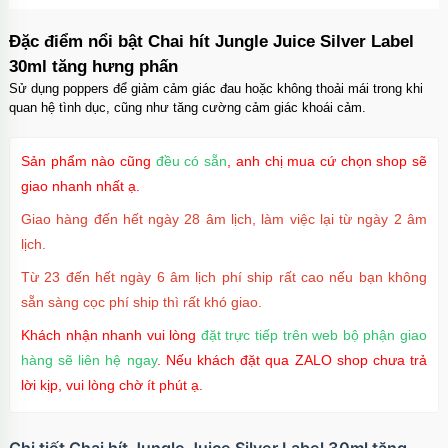
Ốp lưng iPhone 16 Pro Max TPU Space trong
suốt tối giản
Đặc điểm nổi bật Chai hít Jungle Juice Silver Label
Mã
OP16MX
trị giá
70.000₫
30ml tăng hưng phấn
Sử dụng poppers để giảm cảm giác đau hoặc không thoải mái trong khi
quan hệ tình dục, cũng như tăng cường cảm giác khoái cảm.
Ốp lưng iPhone 16 Pro TPU Space trong suốt
chống sốc
Sản phẩm nào cũng
đều có sẵn
, anh chị mua cứ chọn shop sẽ
Mã
OP16Pr
trị giá
70.000₫
giao nhanh nhất ạ.
Giao hàng đến hết ngày 28 âm lịch, làm việc lại từ ngày 2 âm
lịch.
Ốp lưng iPhone 16 TPU Space trong suốt tối
Từ 23 đến hết ngày 6 âm lịch phí ship rất cao nếu bạn không
giản
sẵn sàng cọc phí ship thì rất khó giao.
Mã
OP16
trị giá
70.000₫
Khách nhận nhanh vui lòng
đặt trực tiếp trên web bộ phận giao
hàng sẽ liên hệ ngay
. Nếu khách đặt qua ZALO shop chưa trả
lời kịp, vui lòng chờ ít phút ạ.
Ốp lưng MagSafe iPhone 17 Air Clear Case
trong suốt
Mã
OPC17A
trị giá
70.000₫