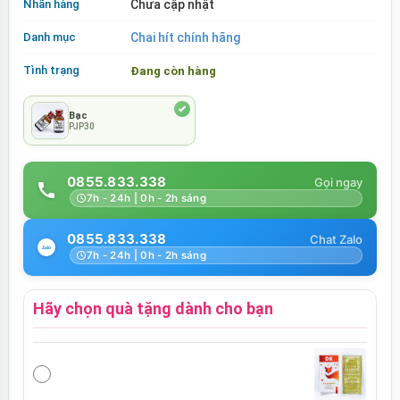
Nhãn hàng
Chưa cập nhật
Danh mục
Chai hít chính hãng
Tình trạng
Đang còn hàng
Bạc
PJP30
0855.833.338
7h - 24h | 0h - 2h sáng
0855.833.338
7h - 24h | 0h - 2h sáng
Hãy chọn quà tặng dành cho bạn