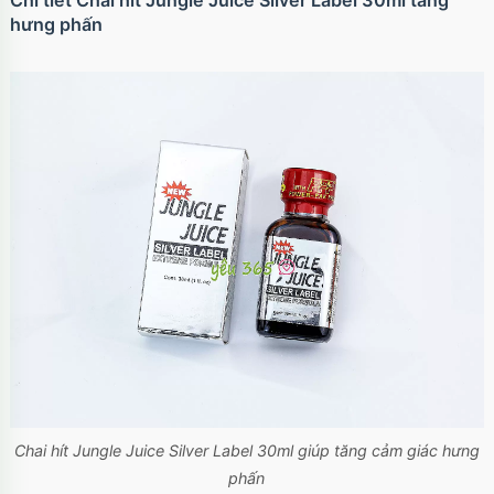
Chi tiết Chai hít Jungle Juice Silver Label 30ml tăng
hưng phấn
Ốp lưng iPhone 17 Air TPU Space trong suốt
tối giản
Mã
OP17AIR
trị giá
70.000₫
Ốp lưng iPhone 17 Pro Clear Case Magnetic
trong suốt
Mã
OPC17PR
trị giá
70.000₫
Ốp lưng MagSafe iPhone 17 Clear Case trong
suốt tối giản
Mã
OPC17
trị giá
70.000₫
Chai hít Jungle Juice Silver Label 30ml giúp tăng cảm giác hưng
phấn