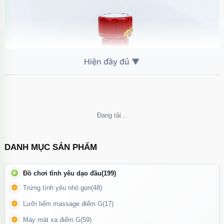
Không thể tải nội dung
DANH MỤC SẢN PHẨM
Chai hít Jungle Juice Silver Label có dung tích 30ml
Đồ chơi tình yêu dạo đầu
(199)
Hướng Dẫn Sử Dụng
Trứng tình yêu nhỏ gọn
(48)
Lưỡi liếm massage điểm G
(17)
Mở nắp và đặt sản phẩm ở nơi thoáng khí để dung dịch khuếch tán
tự nhiên.
Máy mát xa điểm G
(59)