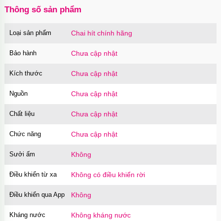
Thông số sản phẩm
Loại sản phẩm
Chai hít chính hãng
Bao cao su Sure Dongkuk Dotted 10 chiếc gai
nổi kích thích
Bảo hành
Chưa cập nhật
Mã
BSD10
trị giá
60.000₫
Kích thước
Chưa cập nhật
Nguồn
Chưa cập nhật
Ốp lưng MagSafe iPhone 16 Pro Clear Case
trong suốt
Chất liệu
Chưa cập nhật
Mã
OPC16PR
trị giá
70.000₫
Chức năng
Chưa cập nhật
Sưởi ấm
Không
Ốp lưng MagSafe iPhone 16 Pro Max Clear
Case trong suốt
Điều khiển từ xa
Không có điều khiển rời
Mã
OPC16MX
trị giá
70.000₫
Điều khiển qua App
Không
Kháng nước
Không kháng nước