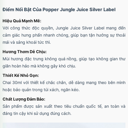
Ốp lưng iPhone 17 Pro Max Clear Case
Điểm Nổi Bật Của Popper Jungle Juice Silver Label
Magnetic trong suốt
Mã
OPC17MX
trị giá
70.000₫
Hiệu Quả Mạnh Mẽ:
Với công thức độc quyền, Jungle Juice Silver Label mang đến
cảm giác hưng phấn nhanh chóng, giúp bạn tận hưởng sự thoải
Ốp lưng iPhone 17 Pro Max TPU Space trong
mái và sảng khoái tức thì.
suốt
Mã
OP17MX
trị giá
70.000₫
Hương Thơm Dễ Chịu:
Mùi hương đặc trưng không quá nồng, giúp tạo không gian thư
giãn hoàn hảo mà không gây khó chịu.
Thiết Kế Nhỏ Gọn:
Ốp lưng iPhone 17 Pro TPU Space trong suốt
Chai 30ml với thiết kế chắc chắn, dễ dàng mang theo bên mình
tối giản
Mã
OP17Pr
trị giá
70.000₫
hoặc bảo quản trong túi xách, ngăn kéo.
Chất Lượng Đảm Bảo:
Sản phẩm được sản xuất theo tiêu chuẩn quốc tế, an toàn và
đáng tin cậy khi sử dụng đúng cách.
Ốp lưng iPhone 17 TPU Space trong suốt tối
giản
Mã
OP17
trị giá
70.000₫