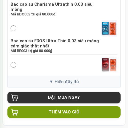
Bao cao su Charisma Ultrathin 0.03 siêu
mỏng
Mã
BDC003
trị giá
80.000₫
Bao cao su EROS Ultra Thin 0.03 siêu mỏng
cảm giác thật nhất
Mã
BE003
trị giá
80.000₫
Bao cao su EROS Super Dotted gai nổi tăng
khoái cảm
Mã
BES01
trị giá
80.000₫
THÊM VÀO GIỎ
Bao cao su Sure DongKuk Ultra Thin siêu
mỏng chân thật Hàn Quốc
Mã
BSUT
trị giá
60.000₫