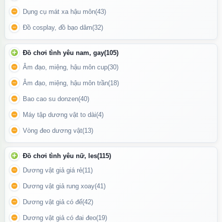
Không uống hoặc bôi trực tiếp lên da.
Dụng cụ mát xa hậu môn
(43)
Đậy kín nắp sau mỗi lần sử dụng và bảo quản nơi khô ráo, thoáng
Đồ cosplay, đồ bạo dâm
(32)
mát.
Đồ chơi tình yêu nam, gay
(105)
Âm đạo, miệng, hậu môn cup
(30)
Âm đạo, miệng, hậu môn trần
(18)
Bao cao su donzen
(40)
Máy tập dương vật to dài
(4)
Vòng đeo dương vật
(13)
Đồ chơi tình yêu nữ, les
(115)
Dương vật giả giá rẻ
(11)
Dương vật giả rung xoay
(41)
Dương vật giả có đế
(42)
Dương vật giả có đai đeo
(19)