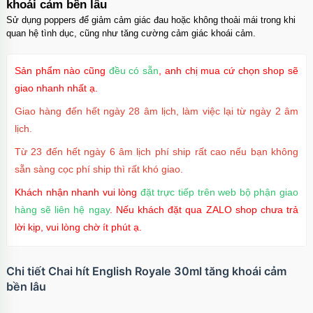
Ốp lưng iPhone 17 Pro Clear Case Magnetic
khoái cảm bền lâu
trong suốt
Sử dụng poppers để giảm cảm giác đau hoặc không thoải mái trong khi
Mã
OPC17PR
trị giá
70.000₫
quan hệ tình dục, cũng như tăng cường cảm giác khoái cảm.
Ốp lưng MagSafe iPhone 17 Clear Case trong
Sản phẩm nào cũng
đều có sẵn
, anh chị mua cứ chọn shop sẽ
suốt tối giản
Mã
OPC17
trị giá
70.000₫
giao nhanh nhất ạ.
Giao hàng đến hết ngày 28 âm lịch, làm việc lại từ ngày 2 âm
Ốp lưng iPhone 17 Pro Max Clear Case
lịch.
Magnetic trong suốt
Mã
OPC17MX
trị giá
70.000₫
Từ 23 đến hết ngày 6 âm lịch phí ship rất cao nếu bạn không
sẵn sàng cọc phí ship thì rất khó giao.
Ốp lưng iPhone 17 Pro Max TPU Space trong
suốt
Khách nhận nhanh vui lòng
đặt trực tiếp trên web bộ phận giao
Mã
OP17MX
trị giá
70.000₫
hàng sẽ liên hệ ngay
. Nếu khách đặt qua ZALO shop chưa trả
lời kịp, vui lòng chờ ít phút ạ.
Ốp lưng iPhone 17 Pro TPU Space trong suốt
tối giản
Mã
OP17Pr
trị giá
70.000₫
Chi tiết Chai hít English Royale 30ml tăng khoái cảm
bền lâu
Ốp lưng iPhone 17 TPU Space trong suốt tối
giản