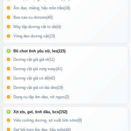
Âm đạo, miệng, hậu môn trần
(18)
Bao cao su donzen
(40)
Máy tập dương vật to dài
(4)
Vòng đeo dương vật
(13)
Đồ chơi tình yêu nữ, les
(115)
Dương vật giả giá rẻ
(11)
Dương vật giả rung xoay
(41)
Dương vật giả có đế
(42)
Dương vật giả có đai đeo
(19)
Dụng cụ tập âm đạo, nở ngực
(2)
Chai hít Popper English Royale xuất xứ USA
Xịt xts, gel, tinh dầu, bcs
(152)
Hướng Dẫn Sử Dụng:
Viên cường dương, xịt xuất tinh sớm
(9)
Cách sử dụng
: Mở nắp chai và hít vào từ khoảng cách gần
(không nên hít quá gần để tránh kích ứng).
Gel bôi trơn âm đạo, hậu môn
(44)