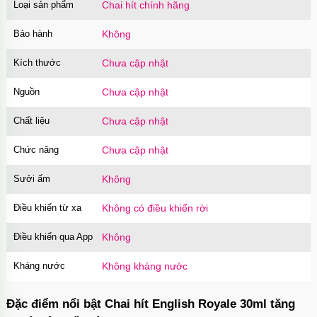
Loại sản phẩm
Chai hít chính hãng
Ốp lưng iPhone 16 Pro Max TPU Space trong
Bảo hành
Không
suốt tối giản
Mã
OP16MX
trị giá
70.000₫
Kích thước
Chưa cập nhật
Ốp lưng iPhone 16 Pro TPU Space trong suốt
Nguồn
Chưa cập nhật
chống sốc
Mã
OP16Pr
trị giá
70.000₫
Chất liệu
Chưa cập nhật
Ốp lưng iPhone 16 TPU Space trong suốt tối
Chức năng
Chưa cập nhật
giản
Mã
OP16
trị giá
70.000₫
Sưởi ấm
Không
Ốp lưng MagSafe iPhone 17 Air Clear Case
Điều khiển từ xa
Không có điều khiển rời
trong suốt
Mã
OPC17A
trị giá
70.000₫
Điều khiển qua App
Không
Ốp lưng iPhone 17 Air TPU Space trong suốt
Kháng nước
Không kháng nước
tối giản
Mã
OP17AIR
trị giá
70.000₫
Đặc điểm nổi bật Chai hít English Royale 30ml tăng