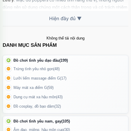
dùng nên sử dụng chúng một cách thận trọng và có trách nhiệm
để tránh tác dụng phụ không mong muốn.
Không thể tải nội dung
DANH MỤC SẢN PHẨM
Đồ chơi tình yêu dạo đầu
(199)
Trứng tình yêu nhỏ gọn
(48)
Lưỡi liếm massage điểm G
(17)
Máy mát xa điểm G
(59)
Dụng cụ mát xa hậu môn
(43)
Đồ cosplay, đồ bạo dâm
(32)
Đồ chơi tình yêu nam, gay
(105)
Chai hít Popper English Royale có dung tích 30ml
Âm đạo, miệng, hậu môn cup
(30)