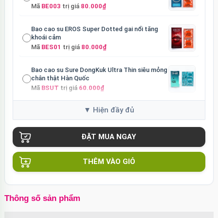
Mã
BE003
trị giá
80.000₫
Bao cao su EROS Super Dotted gai nổi tăng
khoái cảm
Mã
BES01
trị giá
80.000₫
Bao cao su Sure DongKuk Ultra Thin siêu mỏng
chân thật Hàn Quốc
Mã
BSUT
trị giá
60.000₫
Bao cao su Sure Dongkuk Dotted 10 chiếc gai
nổi kích thích
Mã
BSD10
trị giá
60.000₫
Ốp lưng MagSafe iPhone 16 Pro Clear Case
trong suốt
THÊM VÀO GIỎ
Mã
OPC16PR
trị giá
70.000₫
Ốp lưng MagSafe iPhone 16 Pro Max Clear
Thông số sản phẩm
Case trong suốt
Mã
OPC16MX
trị giá
70.000₫