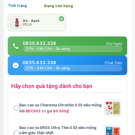
Tình trạng
Đang còn hàng
Đỏ - Xanh
PEL30
0855.833.338
7h - 24h | 0h - 2h sáng
0855.833.338
7h - 24h | 0h - 2h sáng
Hãy chọn quà tặng dành cho bạn
Bao cao su Charisma Ultrathin 0.03 siêu mỏng
Mã
BDC003
trị giá
80.000₫
Bao cao su EROS Ultra Thin 0.03 siêu mỏng
cảm giác thật nhất