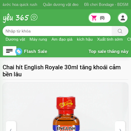
Ngăn xuất tinh sớm
Nước hoa quick rush
Quần dương vật đeo
Đồ
(0)
Dương vật
Máy rung
Âm đạo giả
kích hậu
Xuất tinh sớm
Ch
Flash Sale
Chai hít English Royale 30ml tăng khoái cảm
bền lâu