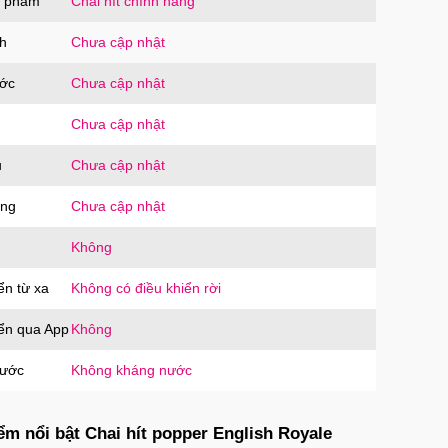
n phẩm
Chai hít chính hãng
h
Chưa cập nhật
ước
Chưa cập nhật
Chưa cập nhật
u
Chưa cập nhật
ăng
Chưa cập nhật
Không
ển từ xa
Không có điều khiển rời
iển qua App
Không
nước
Không kháng nước
ểm nổi bật Chai hít popper English Royale