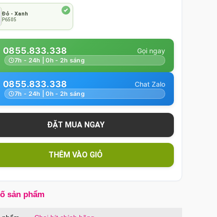
Đỏ - Xanh
P6505
0855.833.338
7h - 24h | 0h - 2h sáng
0855.833.338
7h - 24h | 0h - 2h sáng
THÊM VÀO GIỎ
số sản phẩm