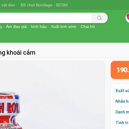
 vật đeo
Đồ chơi Bondage - BDSM
g
Âm đạo giả
kích hậu
Xuất tinh sớm
Chai hít
ăng khoái cảm
190
Xuất x
Nhãn h
Danh 
Tình t