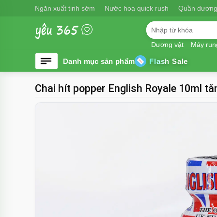
Ngăn xuất tinh sớm
Nước hoa quick rush
Quần dương
Dương vật
Máy run
Flash Sale
Chai hít popper English Royale 10ml t