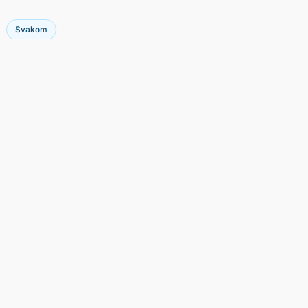
Svakom
Nhận thông tin khuyến mãi
Đăng ký