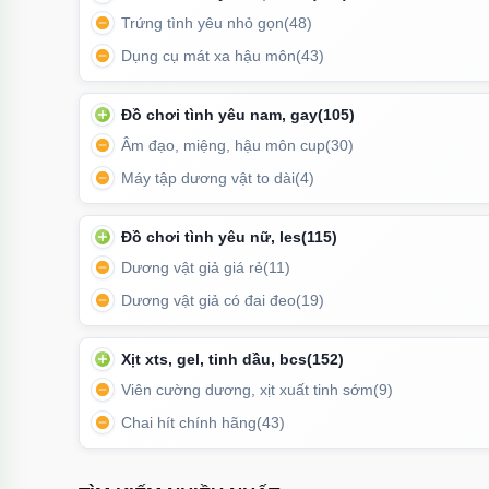
Trứng tình yêu nhỏ gọn
(48)
Dụng cụ mát xa hậu môn
(43)
Đồ chơi tình yêu nam, gay
(105)
Âm đạo, miệng, hậu môn cup
(30)
Máy tập dương vật to dài
(4)
Đồ chơi tình yêu nữ, les
(115)
Dương vật giả giá rẻ
(11)
Dương vật giả có đai đeo
(19)
Xịt xts, gel, tinh dầu, bcs
(152)
Viên cường dương, xịt xuất tinh sớm
(9)
Chai hít chính hãng
(43)