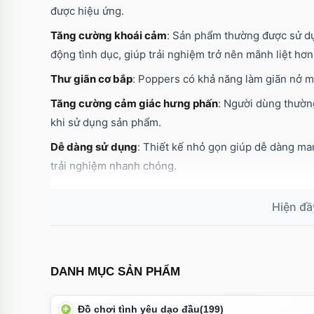
được hiệu ứng.
Tăng cường khoái cảm
: Sản phẩm thường được sử dụ
động tình dục, giúp trải nghiệm trở nên mãnh liệt hơn
Thư giãn cơ bắp
: Poppers có khả năng làm giãn nở m
Tăng cường cảm giác hưng phấn
: Người dùng thườn
khi sử dụng sản phẩm.
Dễ dàng sử dụng
: Thiết kế nhỏ gọn giúp dễ dàng m
trải nghiệm nhanh chóng.
Thời gian tác dụng ngắn
: Hiệu quả của poppers thườ
vị.
Thúc đẩy sự tự tin
: Nhiều người cảm thấy tự tin hơn 
dụng poppers.
DANH MỤC SẢN PHẨM
Lưu ý
: Mặc dù poppers có nhiều tính năng thú vị, n
trọng và có trách nhiệm để tránh tác dụng phụ khôn
Đồ chơi tình yêu dạo đầu
(199)