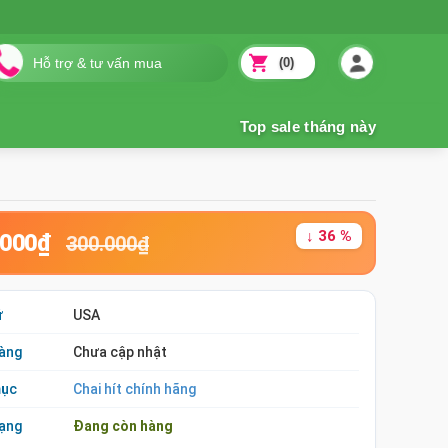
(0)
↓ 36 %
.000₫
300.000₫
ứ
USA
àng
Chưa cập nhật
mục
Chai hít chính hãng
rạng
Đang còn hàng