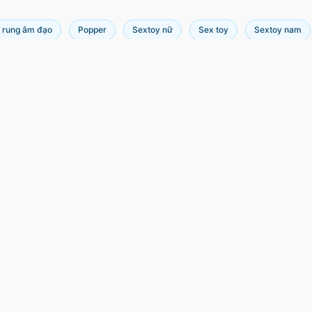
 rung âm đạo
Popper
Sextoy nữ
Sex toy
Sextoy nam
Royale có dung tích 10ml
ông tin
Thanh toán & Giao hàng
Tất cả danh mục
Chuyển khoản
Hướng dẫn mua hàng
Chính sách đổi trả
Momo
Bảo mật thông tin
Cơ hội hợp tác
Tiền mặt
Liên hệ
Ahamove
GHTK