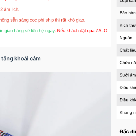
Loại sả
2 âm lịch.
Bảo hàn
hông sẵn sàng cọc phí ship thì rất khó giao.
Kích th
ận giao hàng sẽ liên hệ ngay
. Nếu khách đặt qua ZALO
Nguồn
Chất liệ
l tăng khoái cảm
Chức n
Sưởi ấm
Điều khi
Điều kh
Kháng 
Đặc đi