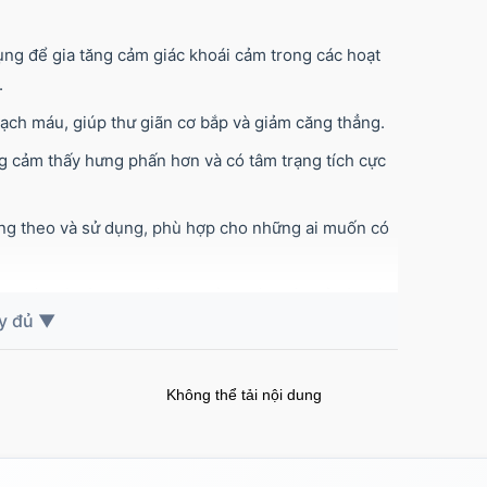
ng để gia tăng cảm giác khoái cảm trong các hoạt
.
ạch máu, giúp thư giãn cơ bắp và giảm căng thẳng.
g cảm thấy hưng phấn hơn và có tâm trạng tích cực
ang theo và sử dụng, phù hợp cho những ai muốn có
ng kéo dài từ 2-5 phút, tạo cảm giác mới mẻ và thú
trong các tình huống xã hội hoặc tình dục khi sử
Không thể tải nội dung
hưng người dùng nên sử dụng chúng một cách thận
g mong muốn.