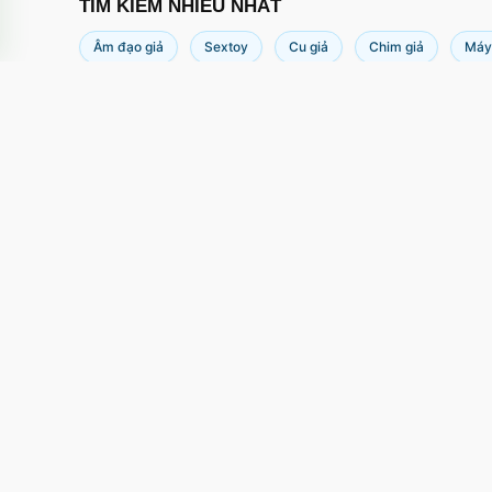
TÌM KIẾM NHIỀU NHẤT
Âm đạo giả
Sextoy
Cu giả
Chim giả
Máy
Chai hít Popper English 
Th
Hoàng hoa thám, Phường 12, Tân bình,
Tp Hồ Chí Minh
cskh.movo@gmail.com
0855.833.338