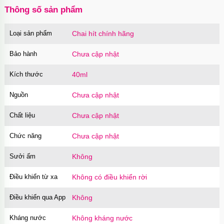
Thông số sản phẩm
Loại sản phẩm
Chai hít chính hãng
Bao cao su Sure Dongkuk Dotted 10 chiếc gai
nổi kích thích
Bảo hành
Chưa cập nhật
Mã
BSD10
trị giá
60.000₫
Kích thước
40ml
Nguồn
Chưa cập nhật
Ốp lưng MagSafe iPhone 16 Pro Clear Case
trong suốt
Chất liệu
Chưa cập nhật
Mã
OPC16PR
trị giá
70.000₫
Chức năng
Chưa cập nhật
Sưởi ấm
Không
Ốp lưng MagSafe iPhone 16 Pro Max Clear
Case trong suốt
Điều khiển từ xa
Không có điều khiển rời
Mã
OPC16MX
trị giá
70.000₫
Điều khiển qua App
Không
Kháng nước
Không kháng nước