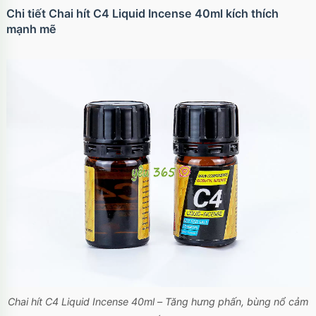
Chi tiết Chai hít C4 Liquid Incense 40ml kích thích
mạnh mẽ
Ốp lưng iPhone 17 Air TPU Space trong suốt
tối giản
Mã
OP17AIR
trị giá
70.000₫
Ốp lưng iPhone 17 Pro Clear Case Magnetic
trong suốt
Mã
OPC17PR
trị giá
70.000₫
Ốp lưng MagSafe iPhone 17 Clear Case trong
suốt tối giản
Mã
OPC17
trị giá
70.000₫
Chai hít C4 Liquid Incense 40ml – Tăng hưng phấn, bùng nổ cảm