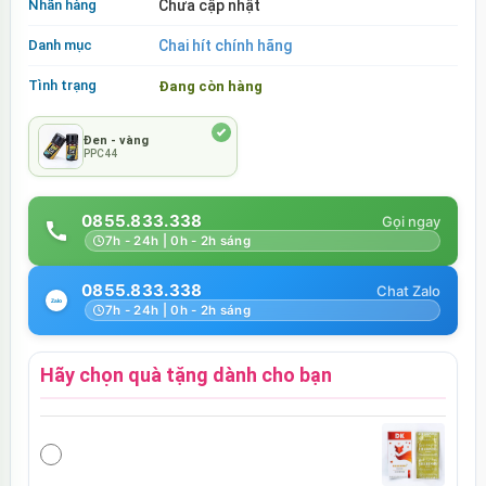
Nhãn hàng
Chưa cập nhật
Danh mục
Chai hít chính hãng
Tình trạng
Đang còn hàng
Đen - vàng
PPC44
0855.833.338
7h - 24h | 0h - 2h sáng
0855.833.338
7h - 24h | 0h - 2h sáng
Hãy chọn quà tặng dành cho bạn