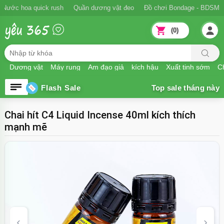
Ngăn xuất tinh sớm
Nước hoa quick rush
Quần dương vật đeo
Đồ
(0)
Dương vật
Máy rung
Âm đạo giả
kích hậu
Xuất tinh sớm
Ch
Flash Sale
Chai hít C4 Liquid Incense 40ml kích thích
mạnh mẽ