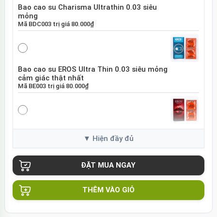
Bao cao su Charisma Ultrathin 0.03 siêu
mỏng
Mã
BDC003
trị giá
80.000₫
Bao cao su EROS Ultra Thin 0.03 siêu mỏng
cảm giác thật nhất
Mã
BE003
trị giá
80.000₫
Bao cao su EROS Super Dotted gai nổi tăng
khoái cảm
Mã
BES01
trị giá
80.000₫
THÊM VÀO GIỎ
Bao cao su Sure DongKuk Ultra Thin siêu
mỏng chân thật Hàn Quốc
Mã
BSUT
trị giá
60.000₫