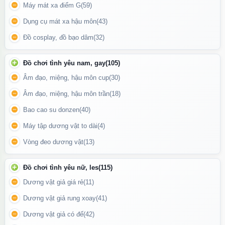
Máy mát xa điểm G
(59)
Dụng cụ mát xa hậu môn
(43)
Đồ cosplay, đồ bạo dâm
(32)
Đồ chơi tình yêu nam, gay
(105)
Âm đạo, miệng, hậu môn cup
(30)
Âm đạo, miệng, hậu môn trần
(18)
Bao cao su donzen
(40)
Máy tập dương vật to dài
(4)
Vòng đeo dương vật
(13)
Chai hít C4 Liquid Incense có dung tích 40ml
Đồ chơi tình yêu nữ, les
(115)
Dương vật giả giá rẻ
(11)
⚠️ Bảo quản & Lưu ý
Dương vật giả rung xoay
(41)
Bảo quản nơi khô ráo, thoáng mát, tránh ánh nắng trực tiếp và
Dương vật giả có đế
(42)
nhiệt độ cao.