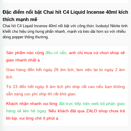
Ốp lưng iPhone 16 Pro Max TPU Space trong
suốt tối giản
Đặc điểm nổi bật Chai hít C4 Liquid Incense 40ml kích
Mã
OP16MX
trị giá
70.000₫
thích mạnh mẽ
Chai hít C4 Liquid Incense 40ml nổi bật với công thức Isobutyl Nitrite tinh
khiết cho hiệu ứng hưng phấn nhanh, mạnh và kéo dài hơn so với nhiều
dòng popper thông thường.
Ốp lưng iPhone 16 Pro TPU Space trong suốt
chống sốc
Mã
OP16Pr
trị giá
70.000₫
Sản phẩm nào cũng
đều có sẵn
, anh chị mua cứ chọn shop sẽ
giao nhanh nhất ạ.
Giao hàng đến hết ngày 28 âm lịch, làm việc lại từ ngày 2 âm
lịch.
Ốp lưng iPhone 16 TPU Space trong suốt tối
giản
Từ 23 đến hết ngày 6 âm lịch phí ship rất cao nếu bạn không
Mã
OP16
trị giá
70.000₫
sẵn sàng cọc phí ship thì rất khó giao.
Khách nhận nhanh vui lòng
đặt trực tiếp trên web bộ phận giao
hàng sẽ liên hệ ngay
. Nếu khách đặt qua ZALO shop chưa trả
Ốp lưng MagSafe iPhone 17 Air Clear Case
lời kịp, vui lòng chờ ít phút ạ.
trong suốt
Mã
OPC17A
trị giá
70.000₫