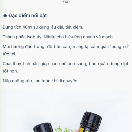
xúc
Ốp lưng iPhone 17 Pro Max Clear Case
Magnetic trong suốt
🔥 Đặc điểm nổi bật
Mã
OPC17MX
trị giá
70.000₫
Dung tích 40ml sử dụng lâu dài, tiết kiệm.
Thành phần Isobutyl Nitrite cho hiệu ứng nhanh và mạnh.
Ốp lưng iPhone 17 Pro Max TPU Space trong
Mùi hương đặc trưng, độ bốc cao, mang lại cảm giác “bùng nổ”
suốt
Mã
OP17MX
trị giá
70.000₫
tức thì.
Chai thủy tinh nâu giúp hạn chế ánh sáng, bảo quản dung dịch
tốt hơn.
Ốp lưng iPhone 17 Pro TPU Space trong suốt
Nắp chống rò rỉ, an toàn khi di chuyển.
tối giản
Mã
OP17Pr
trị giá
70.000₫
Ốp lưng iPhone 17 TPU Space trong suốt tối
giản
Mã
OP17
trị giá
70.000₫