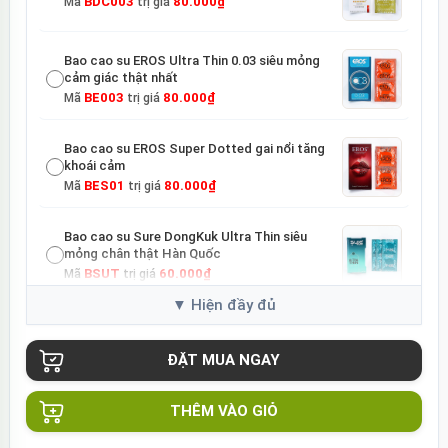
BDC003
80.000₫
Mã
trị giá
Bao cao su EROS Ultra Thin 0.03 siêu mỏng
cảm giác thật nhất
BE003
80.000₫
Mã
trị giá
Bao cao su EROS Super Dotted gai nổi tăng
khoái cảm
BES01
80.000₫
Mã
trị giá
Bao cao su Sure DongKuk Ultra Thin siêu
mỏng chân thật Hàn Quốc
BSUT
60.000₫
Mã
trị giá
Bao cao su Sure Dongkuk Dotted 10 chiếc gai
nổi kích thích
BSD10
60.000₫
Mã
trị giá
THÊM VÀO GIỎ
Ốp lưng MagSafe iPhone 16 Pro Clear Case
trong suốt