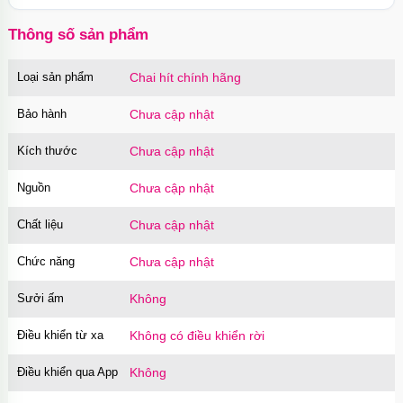
OPC16PR
70.000₫
Mã
trị giá
Thông số sản phẩm
Ốp lưng MagSafe iPhone 16 Pro Max Clear
Case trong suốt
Loại sản phẩm
Chai hít chính hãng
OPC16MX
70.000₫
Mã
trị giá
Bảo hành
Chưa cập nhật
Ốp lưng iPhone 16 Pro Max TPU Space trong
suốt tối giản
Kích thước
Chưa cập nhật
OP16MX
70.000₫
Mã
trị giá
Nguồn
Chưa cập nhật
Ốp lưng iPhone 16 Pro TPU Space trong suốt
chống sốc
Chất liệu
Chưa cập nhật
OP16Pr
70.000₫
Mã
trị giá
Chức năng
Chưa cập nhật
Ốp lưng iPhone 16 TPU Space trong suốt tối
Sưởi ấm
Không
giản
OP16
70.000₫
Mã
trị giá
Điều khiển từ xa
Không có điều khiển rời
Ốp lưng MagSafe iPhone 17 Air Clear Case
Điều khiển qua App
Không
trong suốt
OPC17A
70.000₫
Mã
trị giá