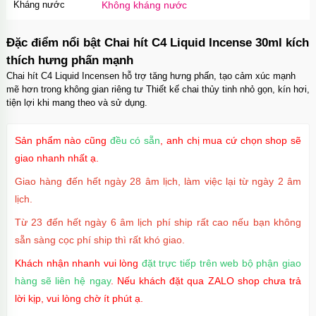
Kháng nước
Không kháng nước
Ốp lưng iPhone 17 Air TPU Space trong suốt
Đặc điểm nổi bật Chai hít C4 Liquid Incense 30ml kích
tối giản
OP17AIR
70.000₫
Mã
trị giá
thích hưng phấn mạnh
Chai hít C4 Liquid Incensen hỗ trợ tăng hưng phấn, tạo cảm xúc mạnh
mẽ hơn trong không gian riêng tư Thiết kế chai thủy tinh nhỏ gọn, kín hơi,
Ốp lưng iPhone 17 Pro Clear Case Magnetic
tiện lợi khi mang theo và sử dụng.
trong suốt
OPC17PR
70.000₫
Mã
trị giá
Sản phẩm nào cũng
đều có sẵn
, anh chị mua cứ chọn shop sẽ
Ốp lưng MagSafe iPhone 17 Clear Case trong
giao nhanh nhất ạ.
suốt tối giản
Giao hàng đến hết ngày 28 âm lịch, làm việc lại từ ngày 2 âm
OPC17
70.000₫
Mã
trị giá
lịch.
Ốp lưng iPhone 17 Pro Max Clear Case
Từ 23 đến hết ngày 6 âm lịch phí ship rất cao nếu bạn không
Magnetic trong suốt
sẵn sàng cọc phí ship thì rất khó giao.
OPC17MX
70.000₫
Mã
trị giá
Khách nhận nhanh vui lòng
đặt trực tiếp trên web bộ phận giao
Ốp lưng iPhone 17 Pro Max TPU Space trong
hàng sẽ liên hệ ngay
. Nếu khách đặt qua ZALO shop chưa trả
suốt
lời kịp, vui lòng chờ ít phút ạ.
OP17MX
70.000₫
Mã
trị giá