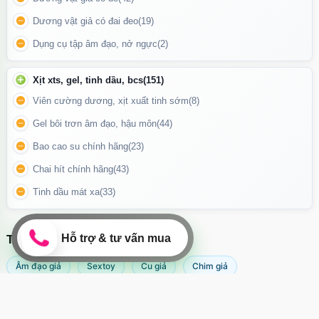
Dương vật giả có đai đeo
(19)
Hỗ trợ
tăng hưng phấn
, tạo cảm xúc mạnh mẽ hơn trong không
gian riêng tư
Dụng cụ tập âm đạo, nở ngực
(2)
Phù hợp cho các cặp đôi muốn làm mới trải nghiệm
Xịt xts, gel, tinh dầu, bcs
(151)
Được sử dụng như một loại
liquid incense chuyên dụng
Viên cường dương, xịt xuất tinh sớm
(8)
Gel bôi trơn âm đạo, hậu môn
(44)
Bao cao su chính hãng
(23)
Chai hít chính hãng
(43)
Tinh dầu mát xa
(33)
TÌM KIẾM NHIỀU NHẤT
Âm đạo giả
Sextoy
Cu giả
Chim giả
Máy rung âm đạo
Sextoy nữ
Popper
Sex toy