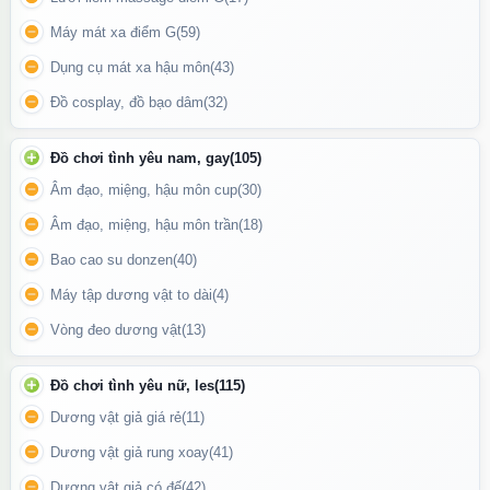
Máy mát xa điểm G
(59)
Dụng cụ mát xa hậu môn
(43)
Đồ cosplay, đồ bạo dâm
(32)
Đồ chơi tình yêu nam, gay
(105)
Âm đạo, miệng, hậu môn cup
(30)
Âm đạo, miệng, hậu môn trần
(18)
Bao cao su donzen
(40)
Máy tập dương vật to dài
(4)
Vòng đeo dương vật
(13)
Đồ chơi tình yêu nữ, les
(115)
Thiết kế nhỏ gọn cùng hiệu ứng hưng phấn rõ rệt, sản phẩm giúp
Dương vật giả giá rẻ
(11)
nâng cao cảm xúc và trải nghiệm cá nhân một cách tinh tế.
Dương vật giả rung xoay
(41)
Công dụng
Dương vật giả có đế
(42)