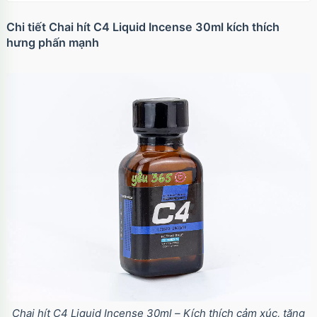
Chi tiết Chai hít C4 Liquid Incense 30ml kích thích
Ốp lưng iPhone 17 Pro TPU Space trong suốt
tối giản
hưng phấn mạnh
OP17Pr
70.000₫
Mã
trị giá
Ốp lưng iPhone 17 TPU Space trong suốt tối
giản
OP17
70.000₫
Mã
trị giá
Chai hít C4 Liquid Incense 30ml – Kích thích cảm xúc, tăng