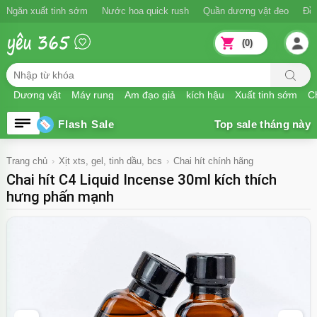
Ngăn xuất tinh sớm
Nước hoa quick rush
Quần dương vật đeo
Đồ
(0)
Dương vật
Máy rung
Âm đạo giả
kích hậu
Xuất tinh sớm
Ch
Flash Sale
Trang chủ
Xịt xts, gel, tinh dầu, bcs
Chai hít chính hãng
Chai hít C4 Liquid Incense 30ml kích thích
hưng phấn mạnh