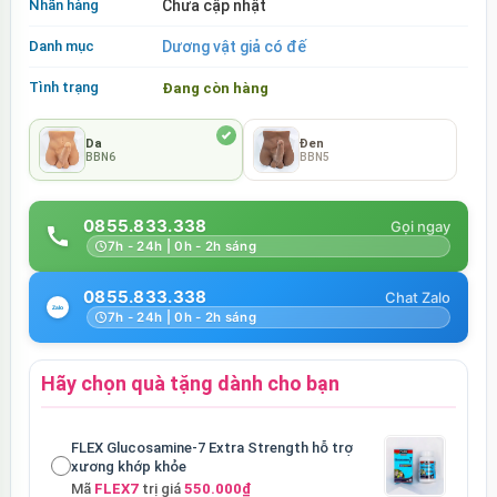
Nhãn hàng
Chưa cập nhật
Danh mục
Dương vật giả có đế
Tình trạng
Đang còn hàng
Da
Đen
BBN6
BBN5
0855.833.338
7h - 24h | 0h - 2h sáng
0855.833.338
7h - 24h | 0h - 2h sáng
Hãy chọn quà tặng dành cho bạn
FLEX Glucosamine-7 Extra Strength hỗ trợ
xương khớp khỏe
Mã
FLEX7
trị giá
550.000₫