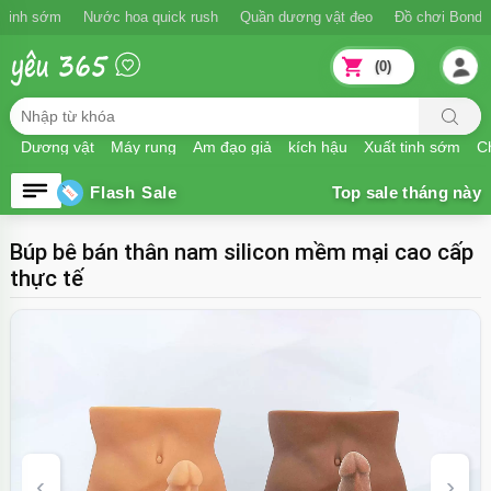
Ngăn xuất tinh sớm
Nước hoa quick rush
Quần dương vật đeo
Đồ
(0)
Dương vật
Máy rung
Âm đạo giả
kích hậu
Xuất tinh sớm
Ch
Flash Sale
Búp bê bán thân nam silicon mềm mại cao cấp
thực tế