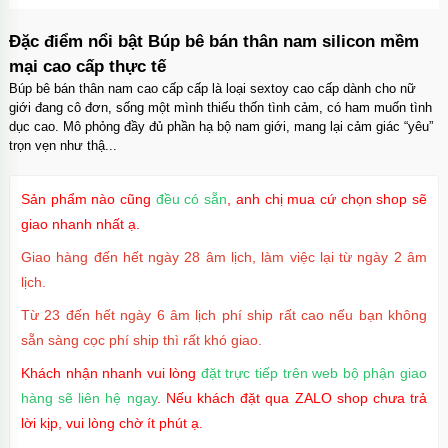
Đặc điểm nổi bật Búp bê bán thân nam silicon mềm
mại cao cấp thực tế
Búp bê bán thân nam cao cấp cấp là loại sextoy cao cấp dành cho nữ
giới đang cô đơn, sống một mình thiếu thốn tình cảm, có ham muốn tình
dục cao. Mô phỏng đầy đủ phần hạ bộ nam giới, mang lại cảm giác “yêu”
trọn vẹn như thậ...
Sản phẩm nào cũng
đều có sẵn
, anh chị mua cứ chọn shop sẽ
giao nhanh nhất ạ.
Giao hàng đến hết ngày 28 âm lịch, làm việc lại từ ngày 2 âm
lịch.
Từ 23 đến hết ngày 6 âm lịch phí ship rất cao nếu bạn không
sẵn sàng cọc phí ship thì rất khó giao.
Khách nhận nhanh vui lòng
đặt trực tiếp trên web bộ phận giao
hàng sẽ liên hệ ngay
. Nếu khách đặt qua ZALO shop chưa trả
lời kịp, vui lòng chờ ít phút ạ.