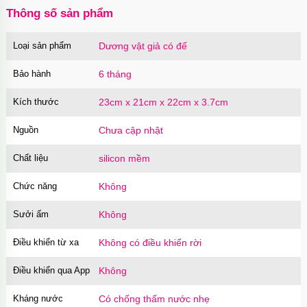
Dương vật giả có đế trong suốt size nhỏ nhập
Thông số sản phẩm
môn dễ dùng
Mã
DDT2
trị giá
500.000₫
Loại sản phẩm
Dương vật giả có đế
Dương vật giả silicon 2 đầu trong suốt giá rẻ
cho les
Bảo hành
6 tháng
Mã
D2TS
trị giá
500.000₫
Kích thước
23cm x 21cm x 22cm x 3.7cm
Nguồn
Chưa cập nhật
Chất liệu
silicon mềm
Chức năng
Không
Sưởi ấm
Không
Điều khiển từ xa
Không có điều khiển rời
Điều khiển qua App
Không
Kháng nước
Có chống thấm nước nhẹ