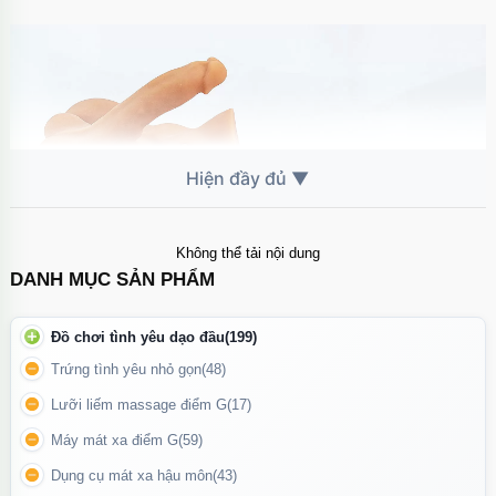
Không thể tải nội dung
DANH MỤC SẢN PHẨM
Đồ chơi tình yêu dạo đầu
(199)
Trứng tình yêu nhỏ gọn
(48)
Dương vật dựng sẵn cứng cáp, gân nổi rõ ràng, đầu khấc hồng
Lưỡi liếm massage điểm G
(17)
hào cực kỳ kích thích khi thâm nhập sâu.
Máy mát xa điểm G
(59)
Tính năng đặc biệt:
Dụng cụ mát xa hậu môn
(43)