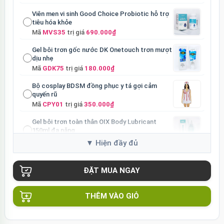
Viên men vi sinh Good Choice Probiotic hỗ trợ
tiêu hóa khỏe
Mã
MVS35
trị giá
690.000₫
Gel bôi trơn gốc nước DK Onetouch trơn mượt
dịu nhẹ
Mã
GDK75
trị giá
180.000₫
Bộ cosplay BDSM đồng phục y tá gợi cảm
quyến rũ
Mã
CPY01
trị giá
350.000₫
Gel bôi trơn toàn thân OIX Body Lubricant
150ml đa năng
Mã
GFB01
trị giá
200.000₫
Cu giả silicon có đế gắn tường 3 màu gân nổi
chân thật
Mã
DDR3
trị giá
550.000₫
Dương vật giả có đế trong suốt silicon mềm
THÊM VÀO GIỎ
mại nhỏ gọn
Mã
DDTS
trị giá
590.000₫