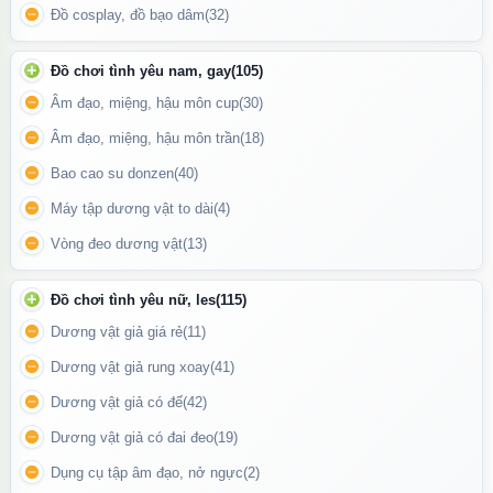
Mô phỏng đầy đủ phần hạ bộ nam giới, mang lại cảm giác “yêu”
Đồ cosplay, đồ bạo dâm
(32)
trọn vẹn như thật.
Đồ chơi tình yêu nam, gay
(105)
Dễ dàng vệ sinh sau khi sử dụng.
Âm đạo, miệng, hậu môn cup
(30)
Phù hợp cho phụ nữ độc thân, vợ chồng xa nhau, hoặc những ai
muốn khám phá cảm giác mới lạ.
Âm đạo, miệng, hậu môn trần
(18)
Bao cao su donzen
(40)
Máy tập dương vật to dài
(4)
Vòng đeo dương vật
(13)
Đồ chơi tình yêu nữ, les
(115)
Dương vật giả giá rẻ
(11)
Dương vật giả rung xoay
(41)
Dương vật giả có đế
(42)
Dương vật giả có đai đeo
(19)
Dụng cụ tập âm đạo, nở ngực
(2)