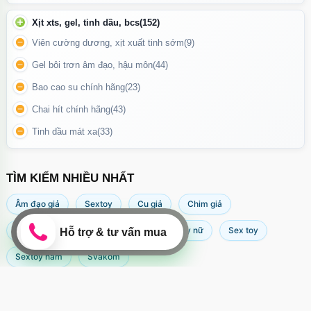
Xịt xts, gel, tinh dầu, bcs
(152)
Búp bê bán thân phân nữa người trọng lượng nhẹ có thể hít trên
Viên cường dương, xịt xuất tinh sớm
(9)
bề mặt phẳng
Gel bôi trơn âm đạo, hậu môn
(44)
Bao cao su chính hãng
(23)
Chai hít chính hãng
(43)
Tinh dầu mát xa
(33)
TÌM KIẾM NHIỀU NHẤT
Âm đạo giả
Sextoy
Cu giả
Chim giả
Máy rung âm đạo
Popper
Sextoy nữ
Sex toy
Sextoy nam
Svakom